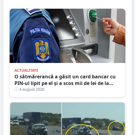
ACTUALITATE
O sătmărerancă a găsit un card bancar cu
PIN-ul lipit pe el și a scos mii de lei de la
bancomat
4 august 2026