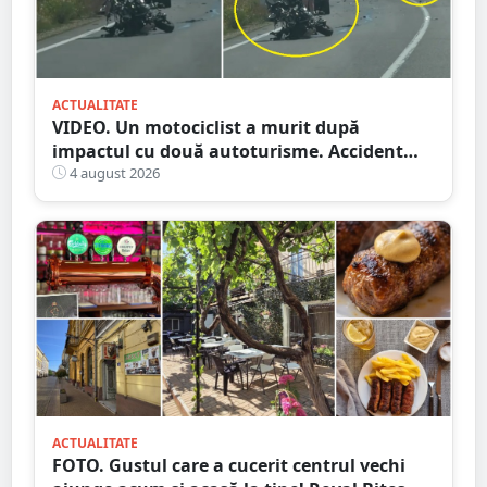
ACTUALITATE
VIDEO. Un motociclist a murit după
impactul cu două autoturisme. Accident
cumplit în județul vecin
4 august 2026
ACTUALITATE
FOTO. Gustul care a cucerit centrul vechi