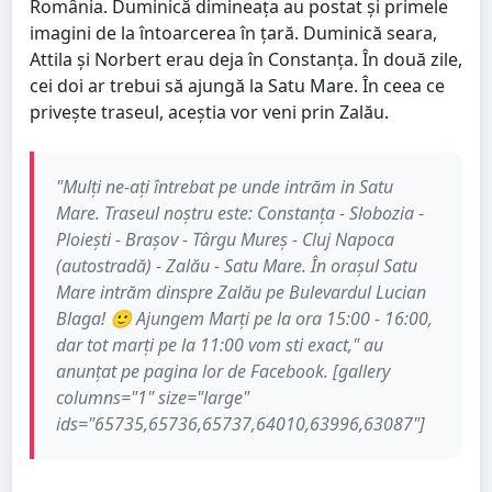
România. Duminică dimineața au postat și primele
imagini de la întoarcerea în țară. Duminică seara,
Attila și Norbert erau deja în Constanța. În două zile,
cei doi ar trebui să ajungă la Satu Mare. În ceea ce
privește traseul, aceștia vor veni prin Zalău.
"Mulți ne-ați întrebat pe unde intrăm in Satu
Mare. Traseul noștru este: Constanța - Slobozia -
Ploiești - Brașov - Târgu Mureș - Cluj Napoca
(autostradă) - Zalău - Satu Mare. În orașul Satu
Mare intrăm dinspre Zalău pe Bulevardul Lucian
Blaga!
🙂
Ajungem Marți pe la ora 15:00 - 16:00,
dar tot marți pe la 11:00 vom sti exact," au
anunțat pe pagina lor de Facebook. [gallery
columns="1" size="large"
ids="65735,65736,65737,64010,63996,63087"]