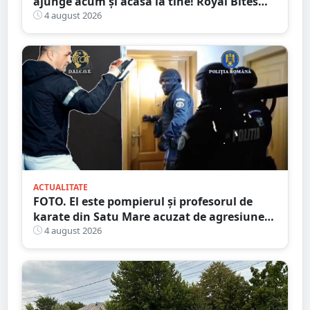
ajunge acum și acasă la tine! Royal Bites
(fosta Zahana) livrează la domiciliu
4 august 2026
ACTUALITATE
FOTO. El este pompierul și profesorul de
karate din Satu Mare acuzat de agresiune
intimă asupra unui minor
4 august 2026