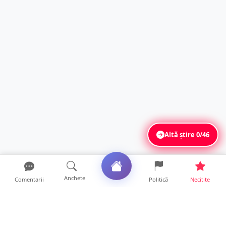
Altă știre
0/46
Anchete
Comentarii
Politică
Necitite
Ultimele articole