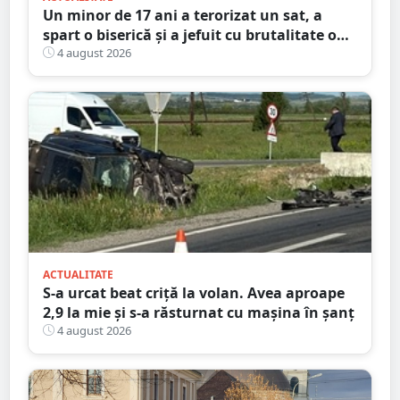
Un minor de 17 ani a terorizat un sat, a
spart o biserică și a jefuit cu brutalitate o
bătrână de 80 de ani
4 august 2026
ACTUALITATE
S-a urcat beat criță la volan. Avea aproape
2,9 la mie și s-a răsturnat cu mașina în șanț
4 august 2026