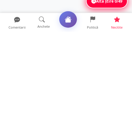
Altă știre
0/49
Anchete
Comentarii
Politică
Necitite
Ultimele articole
VIDEO. După „aventurile” cu bolizii pe plajă,
turiștii român...
10 ore • Locale
Vin furtunile la Satu Mare. Se anunță vijelii
și căderi de g...
10 ore • Locale
FOTO. „Invazie” de gândaci în mai multe
cartiere din Satu Ma...
9 ore • Locale