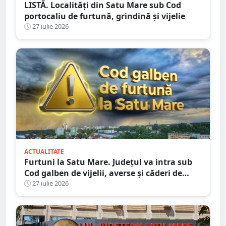
LISTĂ. Localități din Satu Mare sub Cod
portocaliu de furtună, grindină și vijelie
27 iulie 2026
ACTUALITATE
Furtuni la Satu Mare. Județul va intra sub
Cod galben de vijelii, averse și căderi de
grindină
27 iulie 2026