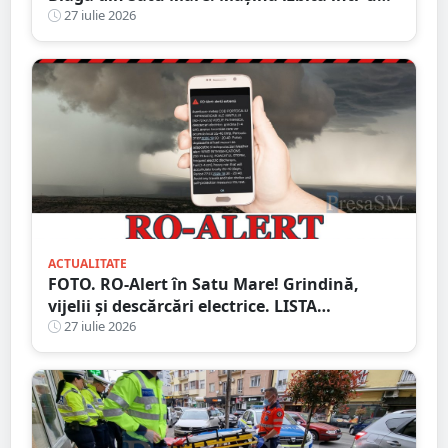
stâlp
27 iulie 2026
ACTUALITATE
FOTO. RO-Alert în Satu Mare! Grindină,
vijelii și descărcări electrice. LISTA
localităților vizate
27 iulie 2026