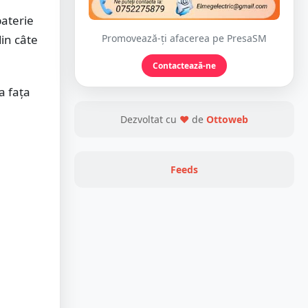
baterie
din câte
Promovează-ți afacerea pe PresaSM
Contactează-ne
la fața
Dezvoltat cu
❤
de
Ottoweb
Feeds