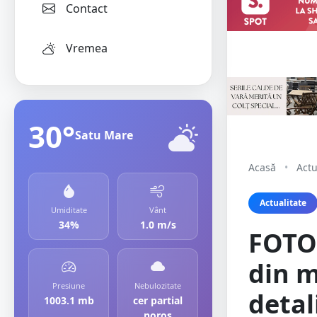
Contact
Vremea
30°
Satu Mare
Acasă
•
Actu
Actualitate
Umiditate
Vânt
34%
1.0 m/s
FOTO.
din m
Presiune
Nebulozitate
detal
1003.1 mb
cer partial
noros