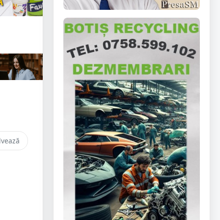
lvează