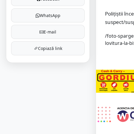
Polițiștii în
WhatsApp
suspect/susp
E-mail
/foto-sparge
lovitura-la-b
Copiază link