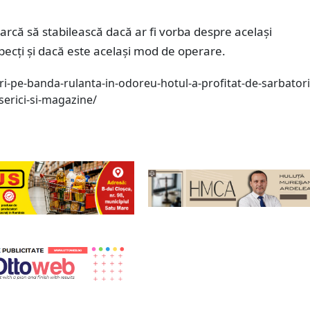
cearcă să stabilească dacă ar fi vorba despre același
ecți și dacă este același mod de operare.
ri-pe-banda-rulanta-in-odoreu-hotul-a-profitat-de-sarbatori
iserici-si-magazine/