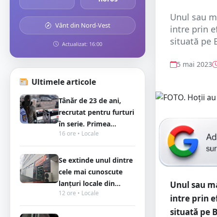
Unul sau ma
Vânt din Nord-Vest
intre prin 
situată pe 
Actualizat: 16:00
5 mai 2023
Ultimele articole
Tânăr de 23 de ani,
recrutat pentru furturi
în serie. Primea...
16 ore • Locale
Se extinde unul dintre
cele mai cunoscute
lanțuri locale din...
Unul sau ma
12 ore • Locale
intre prin 
situată pe 