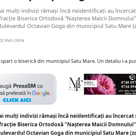
i mulți indivizi rămași încă neidentificați au încercat
efracție Biserica Ortodoxă “Nașterea Maicii Domnului”
Bulevardul Octavian Goga din municipiul Satu Mare (z
2 min citire
i mulți indivizi rămași încă neidentificați au încercat 
efracție Biserica Ortodoxă “Nașterea Maicii Domnului”
Bulevardul Octavian Goga din municipiul Satu Mare (