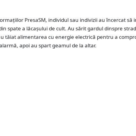
rmațiilor PresaSM, individul sau indivizii au încercat să i
din spate a lăcașului de cult. Au sărit gardul dinspre stra
au tăiat alimentarea cu energie electrică pentru a comp
alarmă, apoi au spart geamul de la altar.