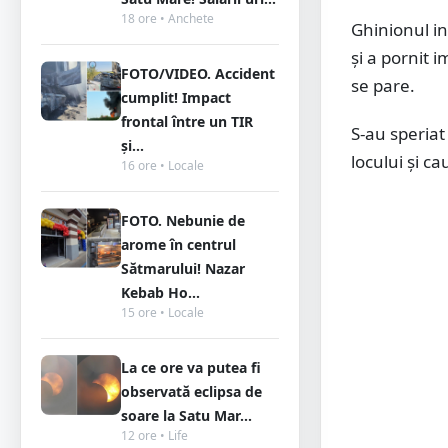
18 ore • Anchete
Ghinionul in
și a pornit i
FOTO/VIDEO. Accident
se pare.
cumplit! Impact
frontal între un TIR
S-au speriat 
și...
locului și c
16 ore • Locale
FOTO. Nebunie de
arome în centrul
Sătmarului! Nazar
Kebab Ho...
15 ore • Locale
La ce ore va putea fi
observată eclipsa de
soare la Satu Mar...
12 ore • Life