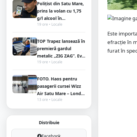
Polițist din Satu Mare,
prins la volan cu 1,75
g/l alcool în...
19 ore • Locale
Este importa
TOP Trapez lansează în
efracție în 
premieră gardul
furat în spe
metalic „ZIG ZAG”. Ev...
19 ore • Locale
FOTO. Haos pentru
pasagerii cursei Wizz
Air Satu Mare – Lond...
13 ore • Locale
Distribuie
Facebook