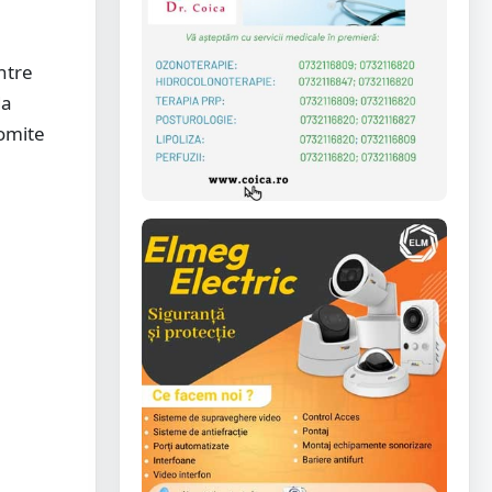
ntre
da
romite