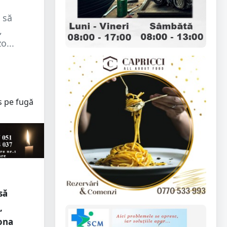
 să
,
o...
să
,
zona