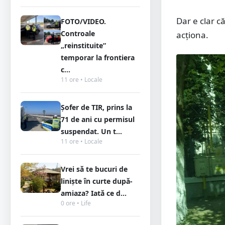
Dar e clar c
FOTO/VIDEO.
Controale
acționa.
„reinstituite”
temporar la frontiera
c...
11 ore • Locale
Șofer de TIR, prins la
71 de ani cu permisul
suspendat. Un t...
11 ore • Locale
Vrei să te bucuri de
liniște în curte după-
amiaza? Iată ce d...
0 ore • Life