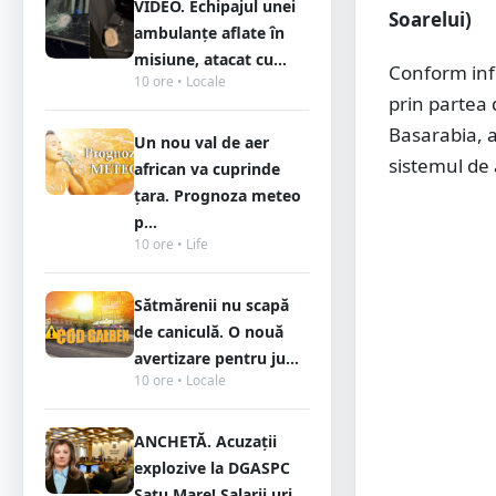
VIDEO. Echipajul unei
Soarelui)
ambulanțe aflate în
misiune, atacat cu...
Conform info
10 ore • Locale
prin partea 
Basarabia, 
Un nou val de aer
sistemul de 
african va cuprinde
țara. Prognoza meteo
p...
10 ore • Life
Sătmărenii nu scapă
de caniculă. O nouă
avertizare pentru ju...
10 ore • Locale
ANCHETĂ. Acuzații
explozive la DGASPC
Satu Mare! Salarii uri...