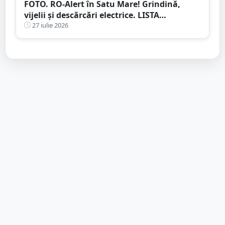
FOTO. RO-Alert în Satu Mare! Grindină,
vijelii și descărcări electrice. LISTA
localităților vizate
27 iulie 2026