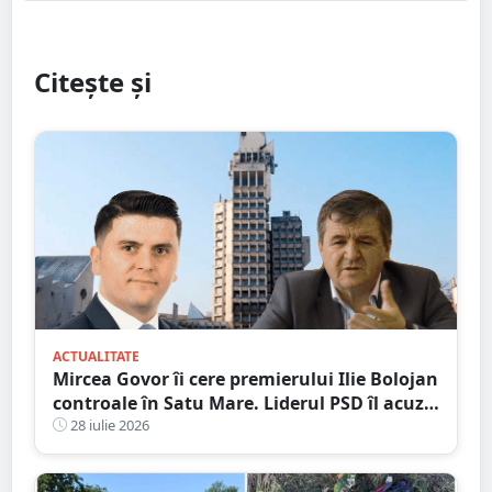
Citește și
ACTUALITATE
Mircea Govor îi cere premierului Ilie Bolojan
controale în Satu Mare. Liderul PSD îl acuză
pe Adrian Cozma de presiuni politice și cere
28 iulie 2026
verificări ample