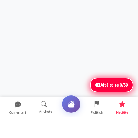
Altă știre
0/59
Anchete
Comentarii
Politică
Necitite
Ultimele articole