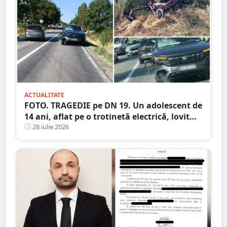
ACTUALITATE
FOTO. TRAGEDIE pe DN 19. Un adolescent de
14 ani, aflat pe o trotinetă electrică, lovit
mortal de o mașină
28 iulie 2026