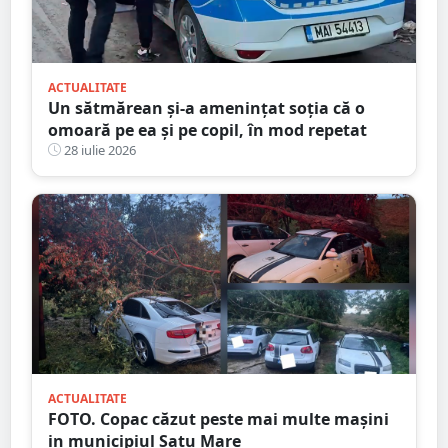
ACTUALITATE
Un sătmărean și-a amenințat soția că o
omoară pe ea și pe copil, în mod repetat
28 iulie 2026
ACTUALITATE
FOTO. Copac căzut peste mai multe mașini
in municipiul Satu Mare