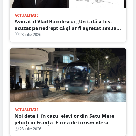
ACTUALITATE
Avocatul Vlad Baculescu: „Un tată a fost
acuzat pe nedrept că și-ar fi agresat sexual
fiica. Viața lui s-a prăbușit înainte ca
28 iulie 2026
justiția să se pronunțe”
ACTUALITATE
Noi detalii în cazul elevilor din Satu Mare
jefuiți în Franța. Firma de turism oferă
explicații
28 iulie 2026