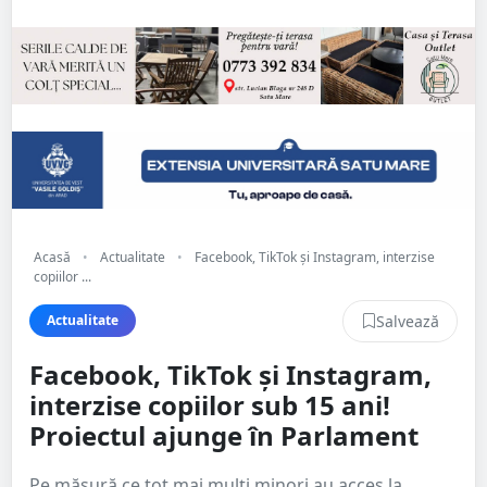
Acasă
•
Actualitate
•
Facebook, TikTok și Instagram, interzise
copiilor ...
Salvează
Actualitate
Facebook, TikTok și Instagram,
interzise copiilor sub 15 ani!
Proiectul ajunge în Parlament
Pe măsură ce tot mai mulți minori au acces la