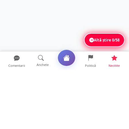
Altă știre
0/58
Anchete
Comentarii
Politică
Necitite
Ultimele articole
FOTO/VIDEO. Accident cumplit! Impact
frontal între un TIR și...
16 ore • Locale
FOTO. Nebunie de arome în centrul