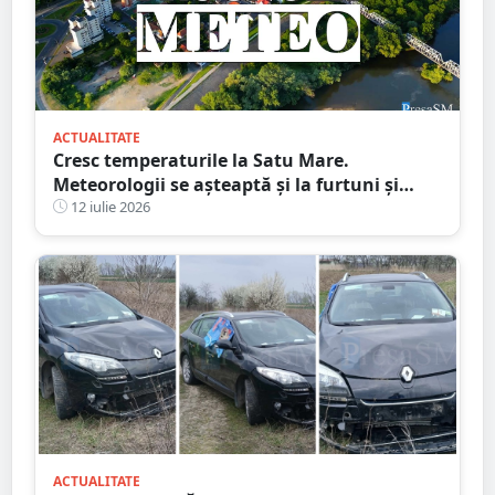
ACTUALITATE
Cresc temperaturile la Satu Mare.
Meteorologii se așteaptă și la furtuni și
vijelii. Prognoza meteo pentru săptămâna
12 iulie 2026
următoare
ACTUALITATE