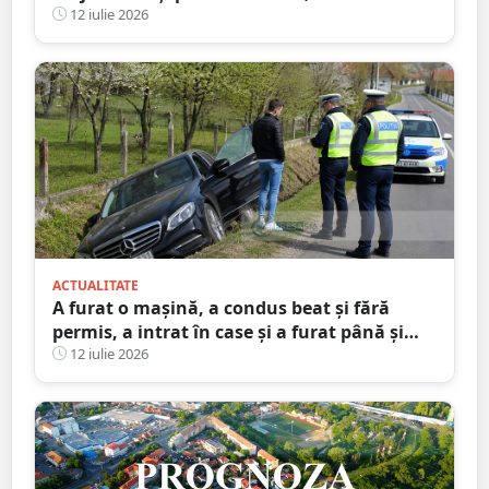
ajutorul martorilor
12 iulie 2026
ACTUALITATE
A furat o mașină, a condus beat și fără
permis, a intrat în case și a furat până și
brazi ornamentali. Faptele unui minor din
12 iulie 2026
Satu Mare