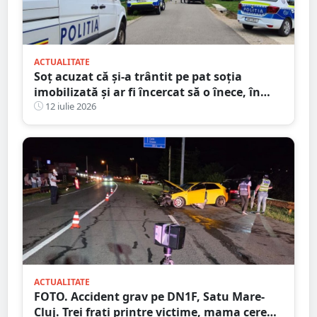
ACTUALITATE
Soț acuzat că și-a trântit pe pat soția
imobilizată și ar fi încercat să o înece, în
județul Satu Mare
12 iulie 2026
ACTUALITATE
FOTO. Accident grav pe DN1F, Satu Mare-
Cluj. Trei frați printre victime, mama cere