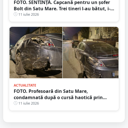
FOTO. SENTINȚĂ. Capcană pentru un șofer
Bolt din Satu Mare. Trei tineri l-au bătut, i-
au furat mașina și banii după ce l-au
11 iulie 2026
chemat prin aplicație
ACTUALITATE
FOTO. Profesoară din Satu Mare,
condamnată după o cursă haotică prin
oraș. Alcoolemie uriașă, oprită de un șofer
11 iulie 2026
curajos