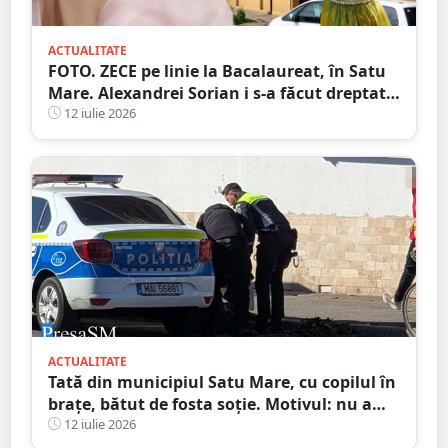
ACTUALITATE
FOTO. ZECE pe linie la Bacalaureat, în Satu
Mare. Alexandrei Sorian i s-a făcut dreptate
după contestații
12 iulie 2026
ACTUALITATE
Tată din municipiul Satu Mare, cu copilul în
brațe, bătut de fosta soție. Motivul: nu a
vrut să meargă în excursie
12 iulie 2026