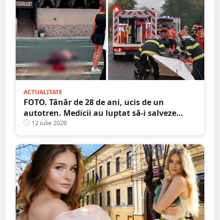
ACTUALITATE
FOTO. Tânăr de 28 de ani, ucis de un
autotren. Medicii au luptat să-i salveze
viața, dar fără succes, în județul vecin
12 iulie 2026