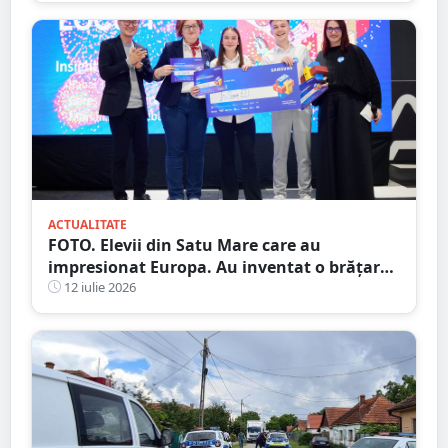
ACTUALITATE
FOTO. Elevii din Satu Mare care au
impresionat Europa. Au inventat o brățară
inteligentă pentru colegii nevăzători
12 iulie 2026