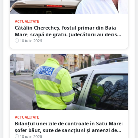
ACTUALITATE
Cătălin Cherecheș, fostul primar din Baia
Mare, scapă de gratii. Judecătorii au decis
eliberarea condiționată
10 iulie 2026
ACTUALITATE
Bilanțul unei zile de controale în Satu Mare:
șofer băut, sute de sancțiuni și amenzi de
peste 86.000 de lei
10 iulie 2026