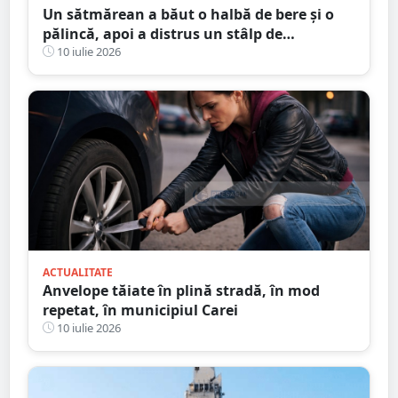
Un sătmărean a băut o halbă de bere și o
pălincă, apoi a distrus un stâlp de
electricitate
10 iulie 2026
ACTUALITATE
Anvelope tăiate în plină stradă, în mod
repetat, în municipiul Carei
10 iulie 2026