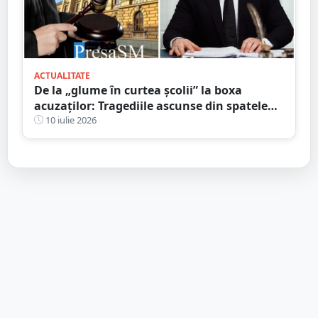
ACTUALITATE
De la „glume în curtea școlii” la boxa
acuzaților: Tragediile ascunse din spatele
bullying-ului și consecințele penale pe care
10 iulie 2026
mulți le ignoră