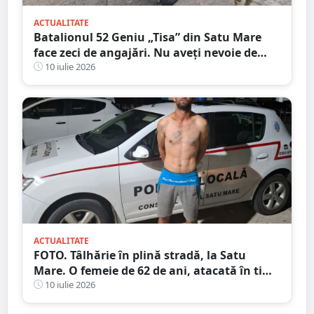
ACTUALITATE
Batalionul 52 Geniu „Tisa” din Satu Mare
face zeci de angajări. Nu aveți nevoie de
Bacalaureat, salar atractiv
10 iulie 2026
ACTUALITATE
FOTO. Tâlhărie în plină stradă, la Satu
Mare. O femeie de 62 de ani, atacată în timp
ce se întorcea de la cumpărături
10 iulie 2026