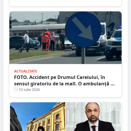
ACTUALITATE
FOTO. Accident pe Drumul Careiului, în
sensul giratoriu de la mall. O ambulanță a
fost chemată la fața locului
10 iulie 2026