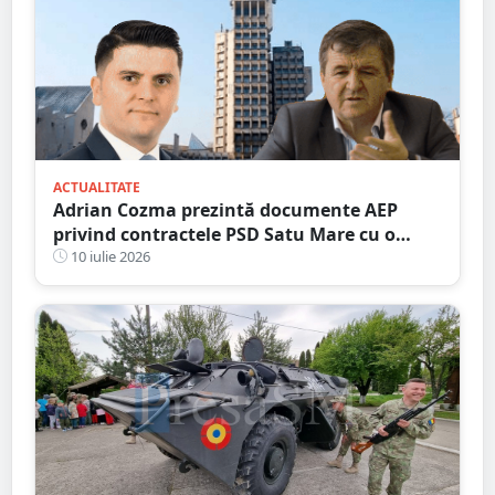
ACTUALITATE
Adrian Cozma prezintă documente AEP
privind contractele PSD Satu Mare cu o
firmă din familia Govor. Valoarea depășește
10 iulie 2026
un milion de lei