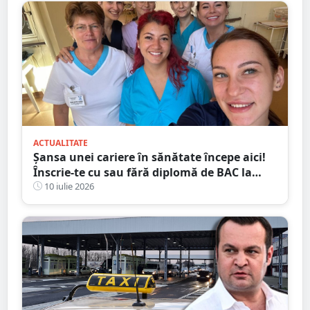
ACTUALITATE
Șansa unei cariere în sănătate începe aici!
Înscrie-te cu sau fără diplomă de BAC la
Școala Postliceală „Henri Coandă” Satu
10 iulie 2026
Mare