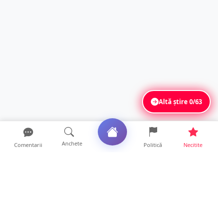
Altă știre
0/63
Anchete
Comentarii
Politică
Necitite
Ultimele articole
FOTO. Haos pentru pasagerii cursei Wizz Air
Satu Mare – Lond...