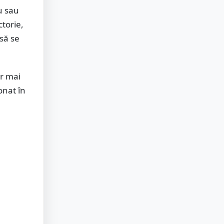
u sau
ctorie,
 să se
or mai
onat în