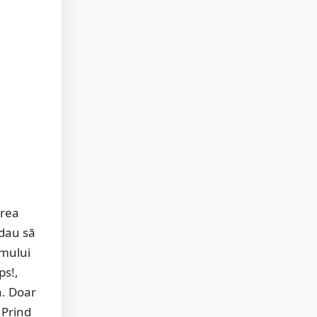
area
 dau să
amului
ps!,
a. Doar
 Prind