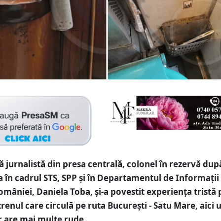
 jurnalistă din presa centrală, colonel în rezervă dup
ia în cadrul STS, SPP și în Departamentul de Informații
mâniei, Daniela Toba, și-a povestit experiența tristă 
trenul care circulă pe ruta București - Satu Mare, aici
er are mai multe rude.