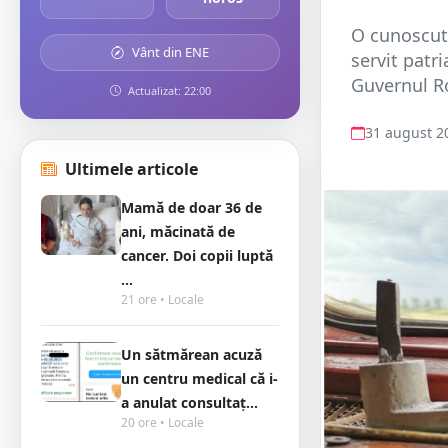
O cunoscută
Vânt din ENE
servit patr
Guvernul Ro
Actualizat: 22:00
31 august 2
Ultimele articole
Mamă de doar 36 de
ani, măcinată de
cancer. Doi copii luptă
...
21 ore • Locale
Un sătmărean acuză
un centru medical că i-
a anulat consultaț...
20 ore • Locale