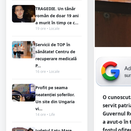
TRAGEDIE. Un tânăr
român de doar 19 ani
a murit în timp ce c...
19 ore • Locale
Servicii de TOP în
sănătate! Centru de
recuperare medicală
P...
16 ore • Locale
Profit pe seama
neatenției șoferilor.
O cunoscută
Un site din Ungaria
servit patr
vi...
Guvernul Ro
14 ore • Life
a avut-o în 
fostul ofiț
Județul Satu Mare,