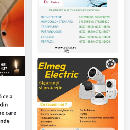
ă ce a
 din
pe care
 unde