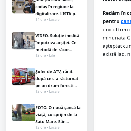
codaș în regiune la
Redăm în co
digitalizare. LISTA p...
14 ore • Locale
pentru
can
unicul tren 
VIDEO. Soluție inedită
minunata Ga
împotriva arșiței. Ce
aşteptat cum
metodă de răcor...
există iad, 
13 ore • Life
Șofer de ATV, rănit
după ce s-a răsturnat
pe un drum foresti...
13 ore • Locale
FOTO. O nouă șansă la
viață, cu sprijin de la
Satu Mare. Sân...
13 ore • Locale