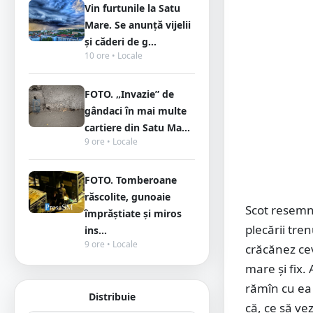
Vin furtunile la Satu
Mare. Se anunță vijelii
și căderi de g...
10 ore • Locale
FOTO. „Invazie” de
gândaci în mai multe
cartiere din Satu Ma...
9 ore • Locale
FOTO. Tomberoane
răscolite, gunoaie
Scot resemna
împrăștiate și miros
plecării tre
ins...
9 ore • Locale
crăcănez ce
mare şi fix.
rămîn cu ea 
Distribuie
că, ce să ve