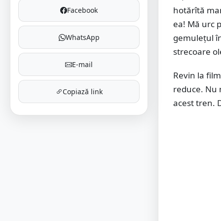
hotărîtă man
Facebook
ea! Mă urc p
gemuleţul în
WhatsApp
strecoare ol
E-mail
Revin la fil
reduce. Nu m
Copiază link
acest tren. D