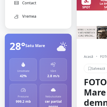
Contact
Vremea
28°
Satu Mare
Acasă
•
FOTO
Salvează
Umiditate
Vânt
42%
2.8 m/s
FOTO.
Mare 
Presiune
Nebulozitate
demnă
999.2 mb
cer partial
noros