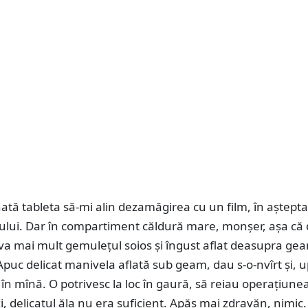
tă tableta să-mi alin dezamăgirea cu un film, în aştept
nului. Dar în compartiment căldură mare, monşer, aşa că
va mai mult gemuleţul soios şi îngust aflat deasupra ge
 Apuc delicat manivela aflată sub geam, dau s-o-nvîrt şi, u
în mînă. O potrivesc la loc în gaură, să reiau operaţiune
zi, delicatul ăla nu era suficient. Apăs mai zdravăn, nimic.