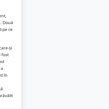
ent,
ă. Două
d pe ce
care-şi
 fost
ost
 a
ti în
mă
prăvălit