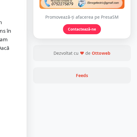
Promovează-ți afacerea pe PresaSM
n
Contactează-ne
ns în
i am
 Dacă
Dezvoltat cu
❤
de
Ottoweb
Feeds