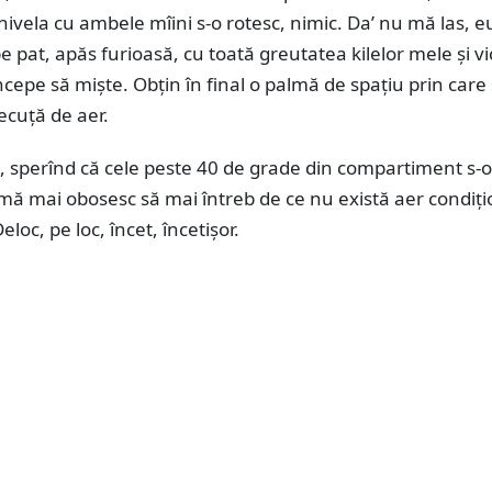
ivela cu ambele mîini s-o rotesc, nimic. Da’ nu mă las, e
e pat, apăs furioasă, cu toată greutatea kilelor mele şi vi
cepe să mişte. Obţin în final o palmă de spaţiu prin care
ecuţă de aer.
m, sperînd că cele peste 40 de grade din compartiment s-
ă mai obosesc să mai întreb de ce nu există aer condiţi
eloc, pe loc, încet, încetişor.