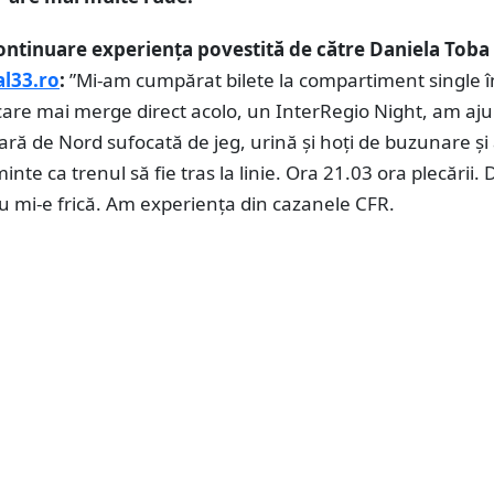
ntinuare experiența povestită de către Daniela Toba
al33.ro
:
”Mi-am cumpărat bilete la compartiment single î
care mai merge direct acolo, un InterRegio Night, am aju
ră de Nord sufocată de jeg, urină şi hoţi de buzunare ş
inte ca trenul să fie tras la linie. Ora 21.03 ora plecării.
nu mi-e frică. Am experienţa din cazanele CFR.