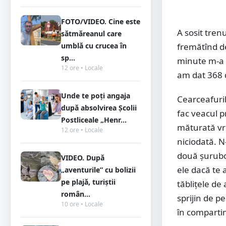
FOTO/VIDEO. Cine este
A sosit tren
sătmăreanul care
umblă cu crucea în
fremătînd d
sp...
minute m-a ţ
12 ore • Locale
am dat 368 d
Unde te poți angaja
Cearceafuril
după absolvirea Școlii
fac veacul p
Postliceale „Henr...
măturată vre
12 ore • Locale
niciodată. N
două şuruboa
VIDEO. După
ele dacă te 
„aventurile” cu bolizii
pe plajă, turiștii
tăbliţele de
român...
sprijin de pe
10 ore • Locale
în comparti