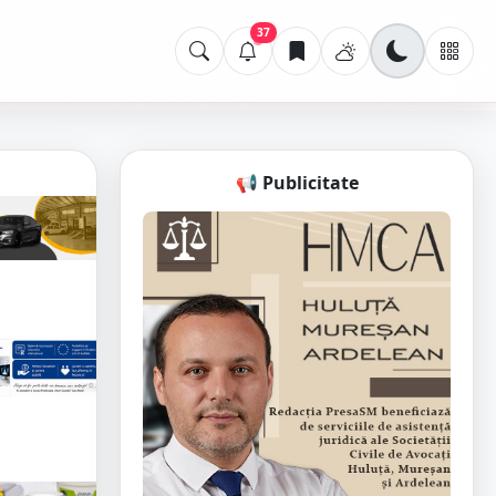
37
📢 Publicitate