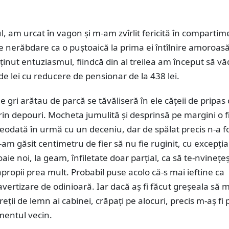
ul, am urcat în vagon şi m-am zvîrlit fericită în compartim
e nerăbdare ca o puştoaică la prima ei întîlnire amoroas
inut entuziasmul, fiindcă din al treilea am început să vă
e lei cu reducere de pensionar de la 438 lei.
e gri arătau de parcă se tăvăliseră în ele căţeii de pripas 
rin depouri. Mocheta jumulită şi desprinsă pe margini o fi
odată în urmă cu un deceniu, dar de spălat precis n-a f
-am găsit centimetru de fier să nu fie ruginit, cu excepţia
ie noi, la geam, înfiletate doar parţial, ca să te-nvineţeş
apropii prea mult. Probabil puse acolo că-s mai ieftine ca
 avertizare de odinioară. Iar dacă aş fi făcut greşeala să 
reţii de lemn ai cabinei, crăpaţi pe alocuri, precis m-aş fi 
mentul vecin.