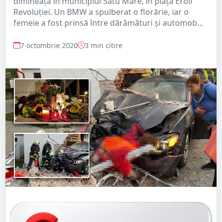
dimineață în municipiul Satu Mare, în piața Eroii
Revoluției. Un BMW a spulberat o florărie, iar o
femeie a fost prinsă între dărâmături și automob...
7 octombrie 2020
3 min citire