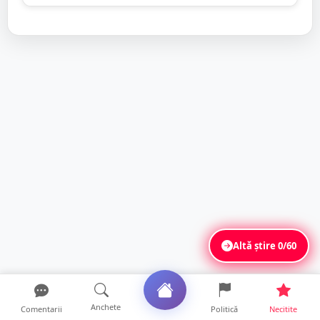
Altă știre
0/60
Anchete
Comentarii
Politică
Necitite