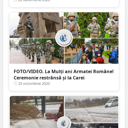
unii dascăli riscă să rămân pe drumuri
FOTO/VIDEO. La Mulţi ani Armatei Române!
Ceremonie restrânsă și la Carei
25 octombrie 2020