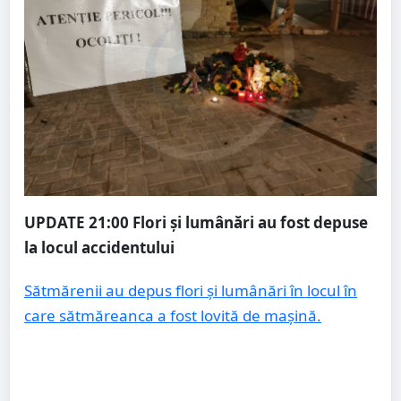
UPDATE 21:00
Flori și lumânări au fost depuse
la locul accidentului
Sătmărenii au depus flori și lumânări în locul în
care sătmăreanca a fost lovită de mașină.