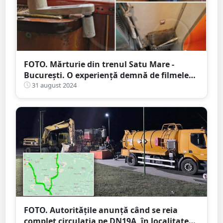
FOTO. Mărturie din trenul Satu Mare -
București. O experiență demnă de filmele
de groază
31 august 2024
FOTO. Autoritățile anunță când se reia
complet circulația pe DN19A, în localitatea