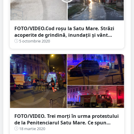
FOTO/VIDEO.Cod roșu la Satu Mare. Străzi
acoperite de grindină, inundații și vânt
puternic
5 octombrie 2020
FOTO/VIDEO. Trei morți în urma protestului
de la Penitenciarul Satu Mare. Ce spun
autoritățile
18 martie 2020