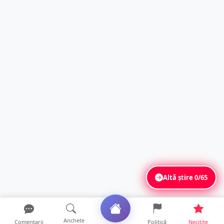
Altă știre
0/65
Anchete
Comentarii
Politică
Necitite