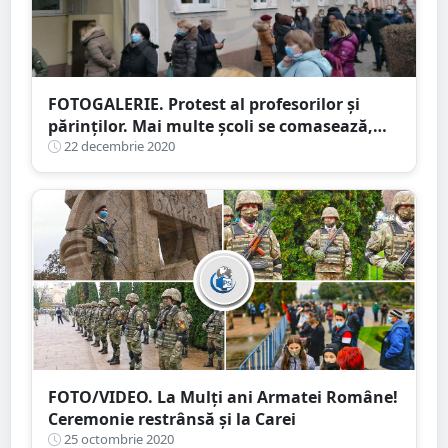
FOTOGALERIE. Protest al profesorilor și
părinților. Mai multe școli se comasează,
unii dascăli riscă să rămân pe drumuri
22 decembrie 2020
FOTO/VIDEO. La Mulţi ani Armatei Române!
Ceremonie restrânsă și la Carei
25 octombrie 2020