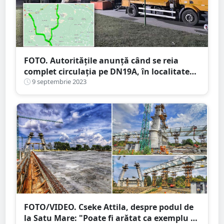
FOTO. Autoritățile anunță când se reia
complet circulația pe DN19A, în localitatea
Supur. Ce alte măsuri de siguranță rămân
9 septembrie 2023
în vigoare
FOTO/VIDEO. Cseke Attila, despre podul de
la Satu Mare: "Poate fi arătat ca exemplu că