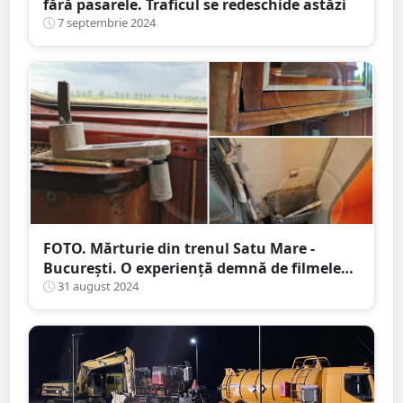
fără pasarele. Traficul se redeschide astăzi
7 septembrie 2024
FOTO. Mărturie din trenul Satu Mare -
București. O experiență demnă de filmele
de groază
31 august 2024