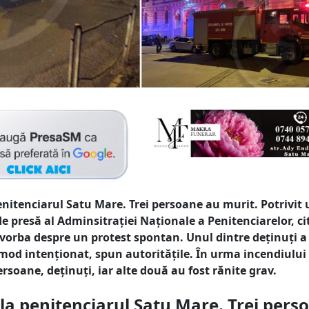
enitenciarul Satu Mare. Trei persoane au murit. Potrivit
 presă al Adminsitrației Naționale a Penitenciarelor, ci
vorba despre un protest spontan. Unul dintre deținuți a 
 mod intenționat, spun autoritățile. În urma incendiului
ersoane, deținuți, iar alte două au fost rănite grav.
la penitenciarul Satu Mare. Trei pers