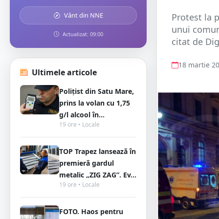
Vânt din NNE
Protest la 
unui comuni
Actualizat: 09:00
citat de Di
18 martie 2
Ultimele articole
Polițist din Satu Mare,
prins la volan cu 1,75
g/l alcool în...
19 ore • Locale
TOP Trapez lansează în
premieră gardul
metalic „ZIG ZAG”. Ev...
19 ore • Locale
FOTO. Haos pentru