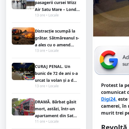
pasagerii cursei Wizz
Air Satu Mare – Lond...
13 ore • Locale
Distracție scumpă la
grătar. Sătmăreanul s-
a ales cu o amend...
13 ore • Locale
CURAJ PENAL. Un
bunic de 72 de ani s-a
urcat la volan și a d...
Protest la p
13 ore • Locale
comunicat de
Digi24,
este 
DRAMĂ. Bărbat găsit
camerei, în
mort, astăzi, într-un
murit trei p
apartament din Sat...
11 ore • Locale
Revoltă 