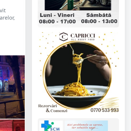
vit
relor,