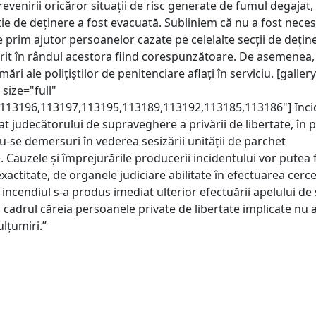
evenirii oricăror situații de risc generate de fumul degajat,
ție de deținere a fost evacuată. Subliniem că nu a fost nece
 prim ajutor persoanelor cazate pe celelalte secții de dețin
irit în rândul acestora fiind corespunzătoare. De asemenea,
ări ale polițiștilor de penitenciare aflați în serviciu. [gallery
size="full"
113196,113197,113195,113189,113192,113185,113186"] Inci
cat judecătorului de supraveghere a privării de libertate, în 
-se demersuri în vederea sesizării unității de parchet
 Cauzele și împrejurările producerii incidentului vor putea f
 exactitate, de organele judiciare abilitate în efectuarea cerce
incendiul s-a produs imediat ulterior efectuării apelului de 
 cadrul căreia persoanele private de libertate implicate nu 
lțumiri.”