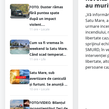
au muri
FOTO. Duster rămas
fără puntea spate
„Vă informăm 
după un impact
Satu Mare, a 
violent....
urmare incen
11 ore • Locale
incendiului, 
libertate caz
Cum va fi vremea în
sprijinul ech
weekend la Satu Mare.
SMURD, în ve
Când scad temperat...
intervenției 
11 ore • Life
libertate, al
persoane caza
Satu Mare, sub
avertizare de caniculă
și furtuni. Se anunță ...
10 ore • Locale
FOTO/VIDEO. Bilanțul
inconștienților! Zeci de