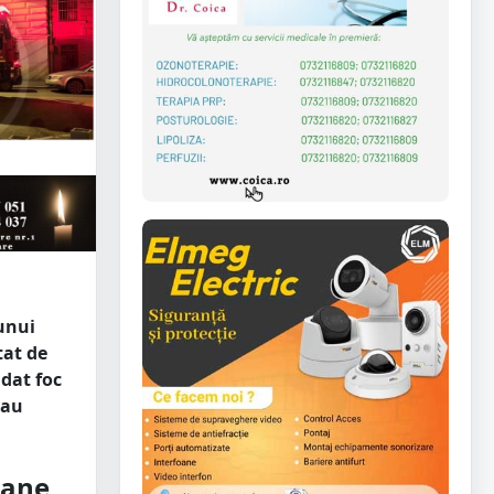
 unui
tat de
dat foc
 au
oane