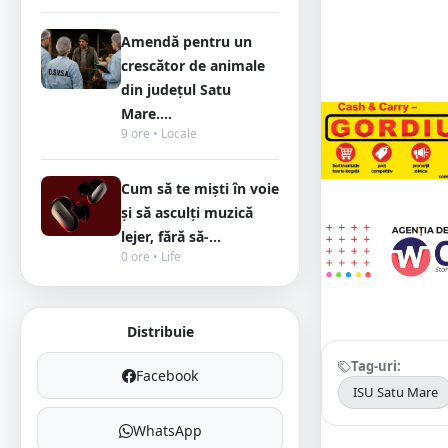
Amendă pentru un
crescător de animale
din județul Satu
Mare....
9 ore • Locale
Cum să te miști în voie
și să asculți muzică
lejer, fără să-...
0 ore • Life
Distribuie
Tag-uri:
Facebook
ISU Satu Mare
WhatsApp