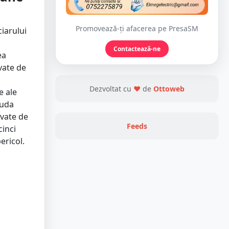
Promovează-ți afacerea pe PresaSM
ciarului
,
Contactează-ne
ea
vate de
Dezvoltat cu
❤
de
Ottoweb
e ale
iuda
ivate de
Feeds
cinci
ericol.