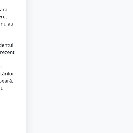
sară
ere,
 nu au
dentul
prezent
i
tărilor.
seară,
au