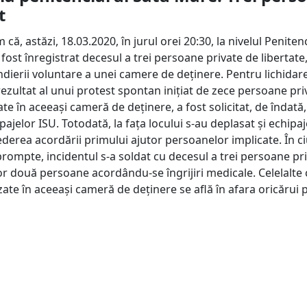
t
că, astăzi, 18.03.2020, în jurul orei 20:30, la nivelul Peniten
fost înregistrat decesul a trei persoane private de libertate
dierii voluntare a unei camere de deținere. Pentru lichidar
rezultat al unui protest spontan inițiat de zece persoane pri
ate în aceeași cameră de deținere, a fost solicitat, de îndată,
ipajelor ISU. Totodată, la fața locului s-au deplasat și echipaj
derea acordării primului ajutor persoanelor implicate. În c
prompte, incidentul s-a soldat cu decesul a trei persoane pr
tor două persoane acordându-se îngrijiri medicale. Celelalte 
te în aceeași cameră de deținere se află în afara oricărui p