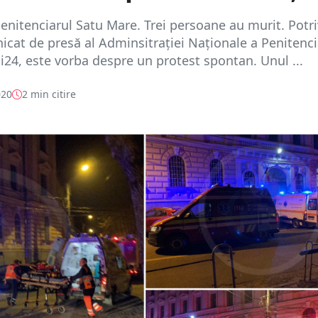
penitenciarul Satu Mare. Trei persoane au murit. Potri
cat de presă al Adminsitrației Naționale a Penitencia
gi24, este vorba despre un protest spontan. Unul ...
020
2 min citire