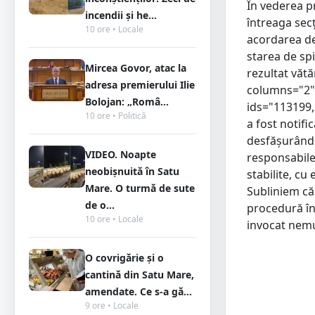
În vederea pr
incendii și he...
întreaga sec
10 ore • Locale
acordarea de
starea de sp
Mircea Govor, atac la
rezultat vătăm
adresa premierului Ilie
columns="2" 
Bolojan: „Româ...
ids="113199,
10 ore • Politică
a fost notifi
desfășurându
VIDEO. Noapte
responsabile.
neobișnuită în Satu
stabilite, cu
Mare. O turmă de sute
Subliniem că 
de o...
procedură în
10 ore • Locale
invocat nemu
O covrigărie și o
cantină din Satu Mare,
amendate. Ce s-a gă...
9 ore • Locale