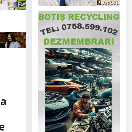
ma
l
e