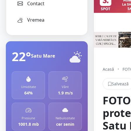
Contact
Vremea
22°
Satu Mare
Acasă
•
FOTO
Salvează
Umiditate
Vânt
64%
1.9 m/s
FOTO/
prote
Presiune
Nebulozitate
Satu 
1001.8 mb
cer senin