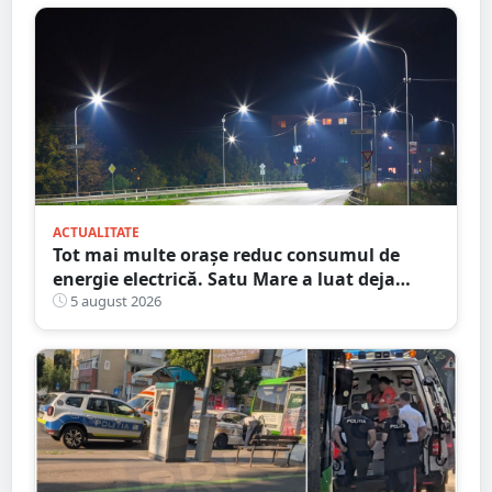
ACTUALITATE
Tot mai multe orașe reduc consumul de
energie electrică. Satu Mare a luat deja
măsuri. Cu ce soluții au venit ceilalți
5 august 2026
primari