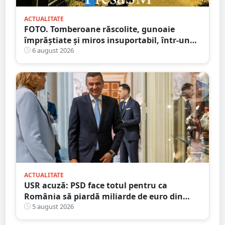
ACTUALITATE
FOTO. Tomberoane răscolite, gunoaie
împrăștiate și miros insuportabil, într-un
cartier al Sătmarului
6 august 2026
ACTUALITATE
USR acuză: PSD face totul pentru ca
România să piardă miliarde de euro din
PNRR
5 august 2026