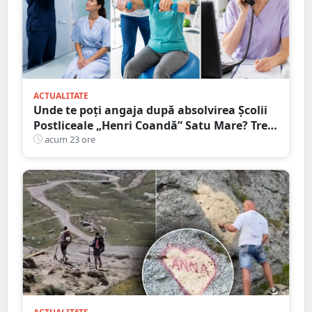
ACTUALITATE
Unde te poți angaja după absolvirea Școlii
Postliceale „Henri Coandă” Satu Mare? Trei
calificări medicale, numeroase oportunități
acum 23 ore
de carieră