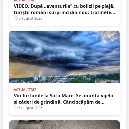
ACTUALITATE
VIDEO. După „aventurile” cu bolizii pe plajă,
turiștii români surprind din nou: trotinete
pe Bucegi și declarații de dragoste pe stânci
6 august 2026
ACTUALITATE
Vin furtunile la Satu Mare. Se anunță vijelii
și căderi de grindină. Când scăpăm de
caniculă
6 august 2026