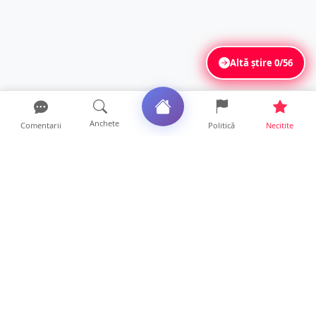
Altă știre
0/56
Anchete
Comentarii
Politică
Necitite
Ultimele articole
Satu Mare, sub avertizare de caniculă și
furtuni. Se anunță ...
10 ore • Locale
FOTO/VIDEO. Bilanțul inconștienților! Zeci
de incendii și he...
10 ore • Locale