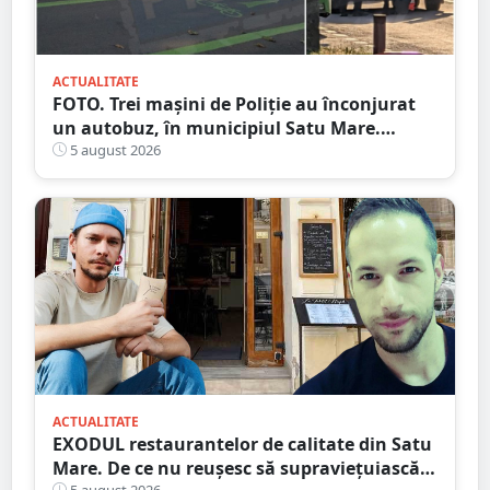
ACTUALITATE
FOTO. Trei mașini de Poliție au înconjurat
un autobuz, în municipiul Satu Mare.
Ambulanța, la fața locului
5 august 2026
ACTUALITATE
EXODUL restaurantelor de calitate din Satu
Mare. De ce nu reușesc să supraviețuiască
5 august 2026