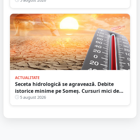
localurile cu adevărat speciale?
ACTUALITATE
Seceta hidrologică se agravează. Debite
istorice minime pe Someș. Cursuri mici de
ape au secat
5 august 2026