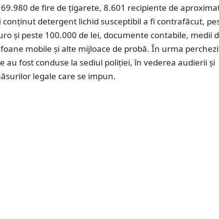
 169.980 de fire de țigarete, 8.601 recipiente de aproximat
 fi conținut detergent lichid susceptibil a fi contrafăcut, pe
ro și peste 100.000 de lei, documente contabile, medii 
efoane mobile și alte mijloace de probă. În urma percheziți
 au fost conduse la sediul poliției, în vederea audierii și
ăsurilor legale care se impun.