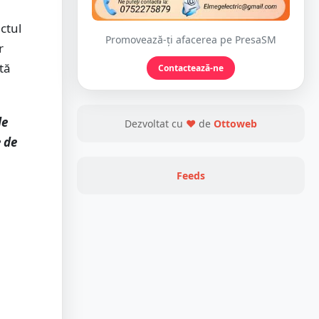
ctul
Promovează-ți afacerea pe PresaSM
r
tă
Contactează-ne
le
Dezvoltat cu
❤
de
Ottoweb
e de
Feeds