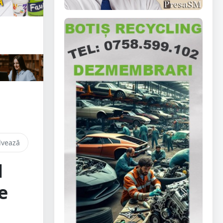
lvează
l
e