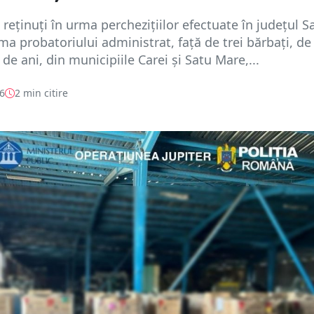
i reținuți în urma perchezițiilor efectuate în județul S
ma probatoriului administrat, față de trei bărbați, de
 de ani, din municipiile Carei și Satu Mare,...
26
2 min citire