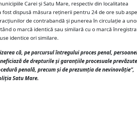
municipiile Carei și Satu Mare, respectiv din localitatea
a fost dispusă măsura reținerii pentru 24 de ore sub aspe
nfracțiunilor de contrabandă și punerea în circulaţie a uno
tând o marcă identică sau similară cu o marcă înregistra
se identice ori similare.
zarea că, pe parcursul întregului proces penal, persoane
neficiază de drepturile și garanțiile procesuale prevăzut
ocedură penală, precum și de prezumția de nevinovăție”,
oliția Satu Mare.