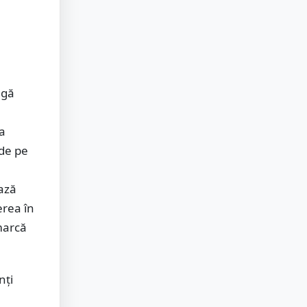
ngă
 a
de pe
ează
erea în
marcă
nți