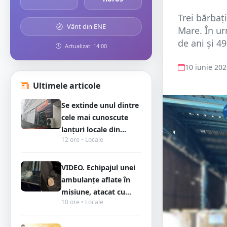
Trei bărbaț
Vânt din ENE
Mare. În ur
de ani și 49
Actualizat: 14:00
10 iunie 20
Ultimele articole
Se extinde unul dintre
cele mai cunoscute
lanțuri locale din...
12 ore • Locale
VIDEO. Echipajul unei
ambulanțe aflate în
misiune, atacat cu...
10 ore • Locale