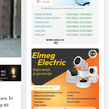
Mare. În
și 49