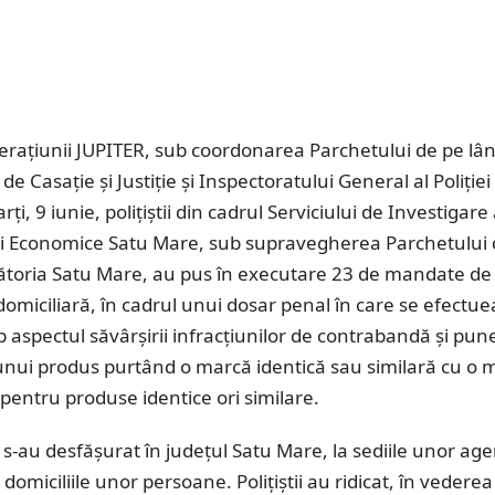
perațiunii JUPITER, sub coordonarea Parchetului de pe lâ
de Casație și Justiție și Inspectoratului General al Poliției
i, 9 iunie, polițiștii din cadrul Serviciului de Investigare
ții Economice Satu Mare, sub supravegherea Parchetului 
ătoria Satu Mare, au pus în executare 23 de mandate de
domiciliară, în cadrul unui dosar penal în care se efectu
b aspectul săvârșirii infracțiunilor de contrabandă și pun
 unui produs purtând o marcă identică sau similară cu o 
 pentru produse identice ori similare.
e s-au desfășurat în județul Satu Mare, la sediile unor age
domiciliile unor persoane. Polițiștii au ridicat, în vederea