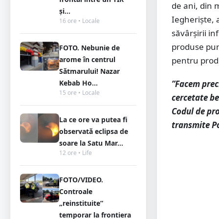
de ani, din 
și...
Iegheriște, 
16 ore • Locale
săvârșirii i
produse pur
FOTO. Nebunie de
arome în centrul
pentru produ
Sătmarului! Nazar
Kebab Ho...
”Facem preci
15 ore • Locale
cercetate be
Codul de pr
La ce ore va putea fi
transmite P
observată eclipsa de
soare la Satu Mar...
12 ore • Life
FOTO/VIDEO.
Controale
„reinstituite”
temporar la frontiera