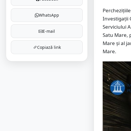
Perchezițiile
WhatsApp
Investigații
Serviciului 
E-mail
Satu Mare, p
Mare și al j
Copiază link
Mare.