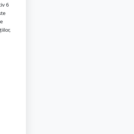
iv 6
ste
de
ilor,