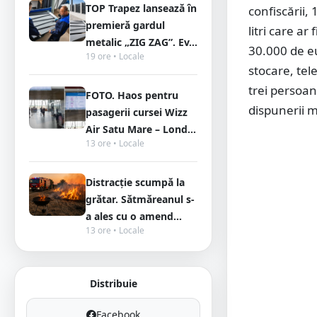
TOP Trapez lansează în
confiscării,
premieră gardul
litri care ar
metalic „ZIG ZAG”. Ev...
30.000 de eu
19 ore • Locale
stocare, tel
trei persoane
FOTO. Haos pentru
dispunerii m
pasagerii cursei Wizz
Air Satu Mare – Lond...
13 ore • Locale
Distracție scumpă la
grătar. Sătmăreanul s-
a ales cu o amend...
13 ore • Locale
Distribuie
Facebook