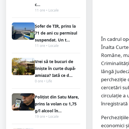
c...
11 ore • Locale
Șofer de TIR, prins la
71 de ani cu permisul
În cadrul o
suspendat. Un t...
11 ore • Locale
Înalta Curte 
Române, marț
Vrei să te bucuri de
Criminalită
liniște în curte după-
lângă Judec
amiaza? Iată ce d...
percheziție 
0 ore • Life
cercetări su
circulaţie a
Polițist din Satu Mare,
înregistrată
prins la volan cu 1,75
g/l alcool în...
19 ore • Locale
Perchezițiil
economici și 