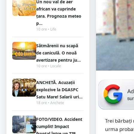
Un nou val de aer
african va cuprinde
țara. Prognoza meteo
p...
10 ore • Life
Sătmărenii nu scapă
de caniculă. O nouă
avertizare pentru ju...
10 ore • Locale
ANCHETĂ. Acuzații
explozive la DGASPC
Satu Mare! Salarii uri...
18 ore • Anchete
FOTO/VIDEO. Accident
Trei bărbați
cumplit! Impact
urma probato
frontal între un TIR