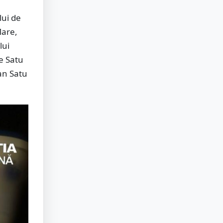
lui de
Mare,
lui
le Satu
an Satu