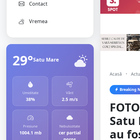
Contact
Vremea
29°
Satu Mare
Acasă
•
Actu
Breaking 
Umiditate
Vânt
38%
2.5 m/s
FOTO.
Satu 
Presiune
Nebulozitate
au fo
1004.1 mb
cer partial
noros