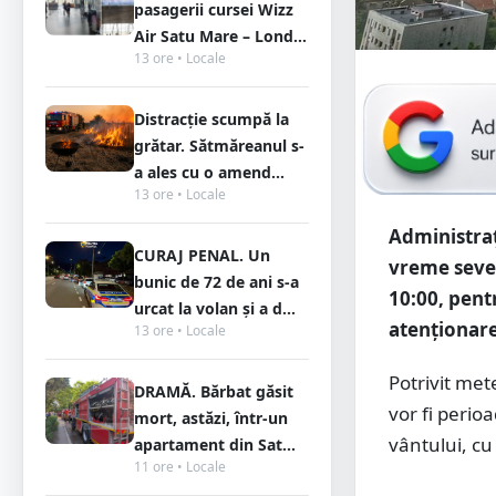
pasagerii cursei Wizz
Air Satu Mare – Lond...
13 ore • Locale
Distracție scumpă la
grătar. Sătmăreanul s-
a ales cu o amend...
13 ore • Locale
Administraț
CURAJ PENAL. Un
vreme sever
bunic de 72 de ani s-a
10:00, pent
urcat la volan și a d...
atenționare
13 ore • Locale
Potrivit met
DRAMĂ. Bărbat găsit
vor fi perio
mort, astăzi, într-un
vântului, cu
apartament din Sat...
11 ore • Locale