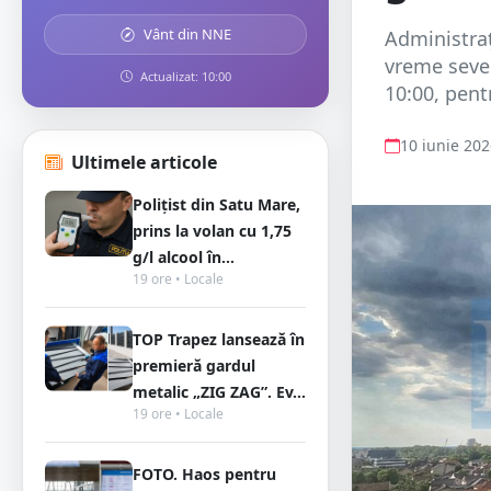
Vânt din NNE
Administra
vreme sever
Actualizat: 10:00
10:00, pentr
10 iunie 20
Ultimele articole
Polițist din Satu Mare,
prins la volan cu 1,75
g/l alcool în...
19 ore • Locale
TOP Trapez lansează în
premieră gardul
metalic „ZIG ZAG”. Ev...
19 ore • Locale
FOTO. Haos pentru