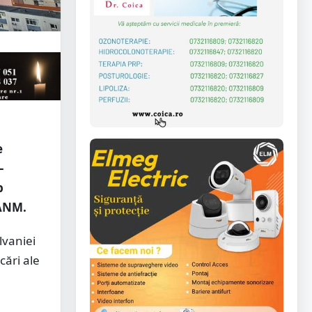
e
–
b
a ANM.
lvaniei
cări ale