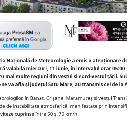
ia Națională de Meteorologie a emis o atenționare d
ă valabilă miercuri, 11 iunie, în intervalul orar 05:00 
ru mai multe regiuni din vestul și nord-vestul țării. Su
 se va afla și județul Satu Mare, au transmis cei de l
eorologilor, în Banat, Crișana, Maramureș și vestul Transi
ade de instabilitate atmosferică, manifestate prin intensifi
 viteze cuprinse între 50 și 70 km/h.