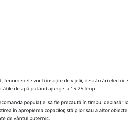
at, fenomenele vor fi însoțite de vijelii, descărcări electrice
itățile de apă putând ajunge la 15-25 l/mp.
 recomandă populației să fie precaută în timpul deplasărilo
tirea în apropierea copacilor, stâlpilor sau a altor obiecte
âte de vântul puternic.