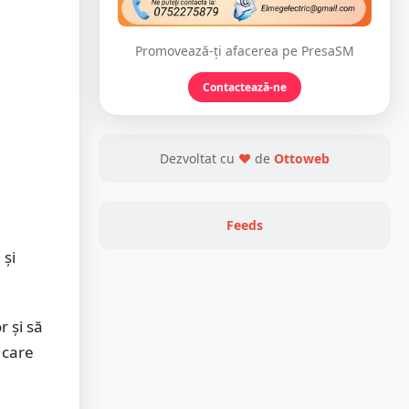
Promovează-ți afacerea pe PresaSM
Contactează-ne
Dezvoltat cu
❤
de
Ottoweb
Feeds
 și
r și să
 care