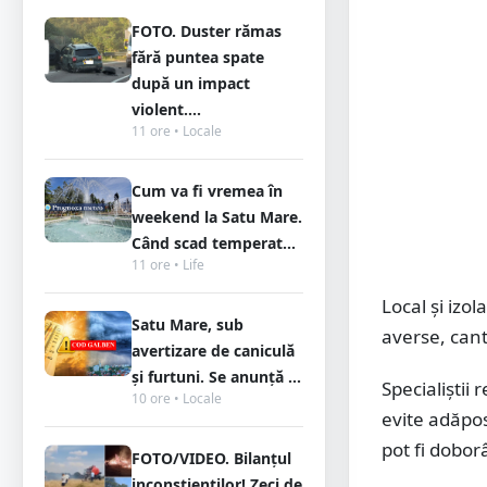
FOTO. Duster rămas
fără puntea spate
după un impact
violent....
11 ore • Locale
Cum va fi vremea în
weekend la Satu Mare.
Când scad temperat...
11 ore • Life
Local și izol
Satu Mare, sub
averse, cant
avertizare de caniculă
și furtuni. Se anunță ...
Specialiștii
10 ore • Locale
evite adăpos
pot fi dobor
FOTO/VIDEO. Bilanțul
inconștienților! Zeci de