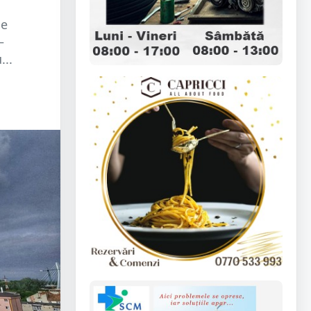
de
–
...