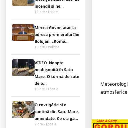
incendii și he...
10 ore • Locale
Mircea Govor, atac la
adresa premierului Ilie
Bolojan: „Româ...
10 ore • Politică
VIDEO. Noapte
neobișnuită în Satu
Mare. O turmă de sute
de o...
Meteorologii
10 ore • Locale
atmosferice
O covrigărie și o
cantină din Satu Mare,
amendate. Ce s-a gă...
9 ore • Locale