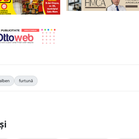
alben
furtună
și