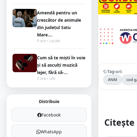
Amendă pentru un
crescător de animale
din județul Satu
Mare....
9 ore • Locale
Cum să te miști în voie
și să asculți muzică
Tag-uri:
lejer, fără să-...
0 ore • Life
ANM
cod g
Distribuie
Facebook
Citește 
WhatsApp