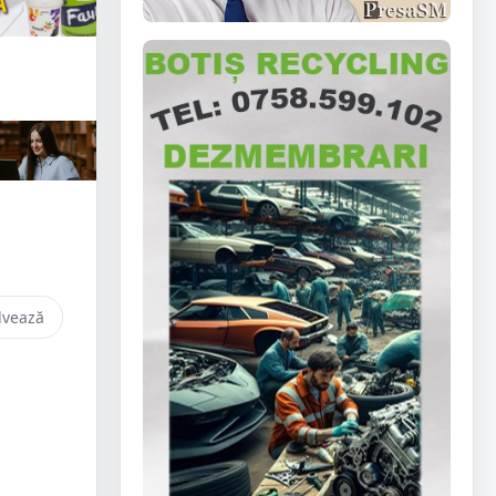
lvează