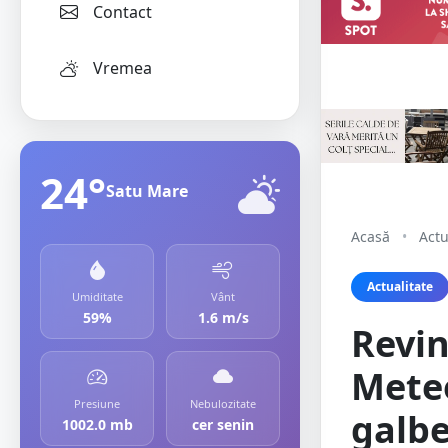
Contact
Vremea
24°
Satu Mare
Acasă
•
Actu
Actualitate
Umiditate
Vânt
59%
1.6 m/s
Revin
Meteo
Presiune
Nebulozitate
galbe
1002.0 mb
cer senin