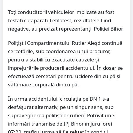
Toți conducătorii vehiculelor implicate au fost
testați cu aparatul etilotest, rezultatele fiind
negative, au precizat reprezentanții Poliției Bihor.
Polițiștii Compartimentului Rutier Aleșd continuă
cercetările, sub coordonarea unui procuror,
pentru a stabili cu exactitate cauzele și
împrejurările producerii accidentului. În dosar se
efectuează cercetări pentru ucidere din culpă și
vătămare corporală din culpă.
În urma accidentului, circulația pe DN 1 s-a
desfășurat alternativ, pe un singur sens, sub
supravegherea polițiștilor rutieri. Potrivit unei
informări transmise de IPJ Bihor în jurul orei
07:20, traficul urma să fie reluat în condiții