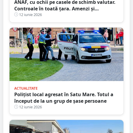
ANAF, cu ochii pe casele de schimb valutar.
Controale în toată țara. Amenzi și
confiscări de peste 3,4 milioane de lei
12 iunie 2026
ACTUALITATE
Polițist local agresat în Satu Mare. Totul a
început de la un grup de șase persoane
12 iunie 2026