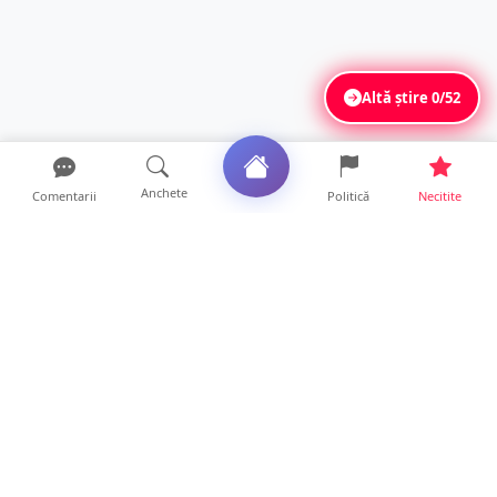
Altă știre
0/52
Anchete
Comentarii
Politică
Necitite
Ultimele articole
USR acuză: PSD face totul pentru ca
România să piardă miliar...
21 ore • Locale
Tot mai multe orașe reduc consumul de
energie electrică. Sat...
19 ore • Locale