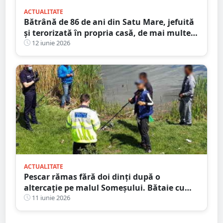
ACTUALITATE
Bătrână de 86 de ani din Satu Mare, jefuită
și terorizată în propria casă, de mai multe
ori. A murit înainte să i se facă dreptate
12 iunie 2026
ACTUALITATE
Pescar rămas fără doi dinți după o
altercație pe malul Someșului. Bătaie cu
niște petrecăreți din barcă
11 iunie 2026