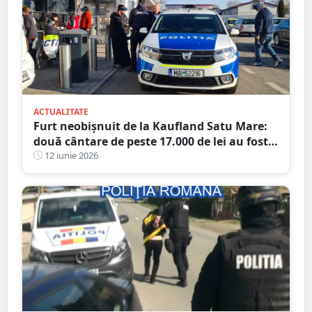
ACTUALITATE
Furt neobișnuit de la Kaufland Satu Mare:
două cântare de peste 17.000 de lei au fost
găsite după ce hoțul a încercat să le
12 iunie 2026
„activeze”