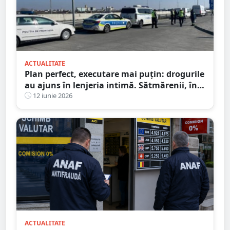
ACTUALITATE
Plan perfect, executare mai puțin: drogurile
au ajuns în lenjeria intimă. Sătmărenii, în
fața judecătorului
12 iunie 2026
ACTUALITATE