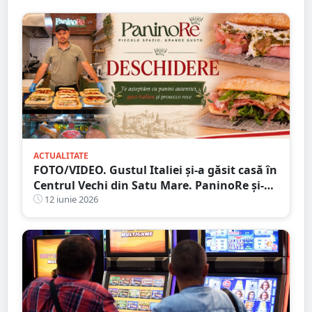
ACTUALITATE
FOTO/VIDEO. Gustul Italiei și-a găsit casă în
Centrul Vechi din Satu Mare. PaninoRe și-a
deschis porțile
12 iunie 2026