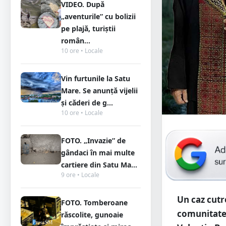
VIDEO. După
„aventurile” cu bolizii
pe plajă, turiștii
român...
10 ore • Locale
Vin furtunile la Satu
Mare. Se anunță vijelii
și căderi de g...
10 ore • Locale
FOTO. „Invazie” de
gândaci în mai multe
cartiere din Satu Ma...
9 ore • Locale
Un caz cutr
FOTO. Tomberoane
comunitatea
răscolite, gunoaie