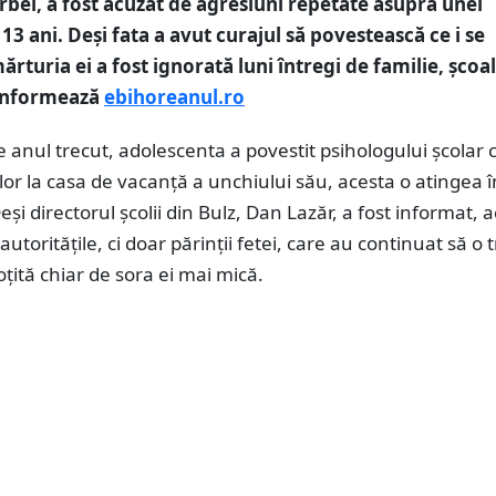
rbel, a fost acuzat de agresiuni repetate asupra unei
13 ani. Deși fata a avut curajul să povestească ce i se
rturia ei a fost ignorată luni întregi de familie, școal
 informează
ebihoreanul.ro
 anul trecut, adolescenta a povestit psihologului școlar c
elor la casa de vacanță a unchiului său, acesta o atingea
eși directorul școlii din Bulz, Dan Lazăr, a fost informat, 
autoritățile, ci doar părinții fetei, care au continuat să o 
oțită chiar de sora ei mai mică.