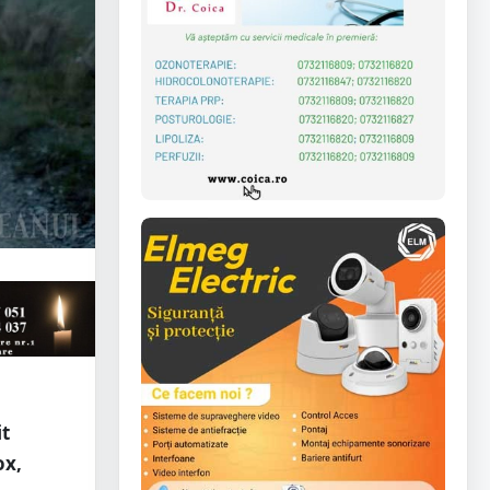
it
ox,