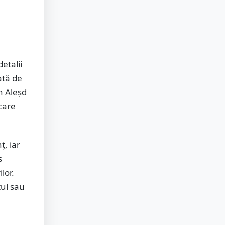
etalii
ată de
in Aleșd
 care
ț, iar
s
lor.
țul sau