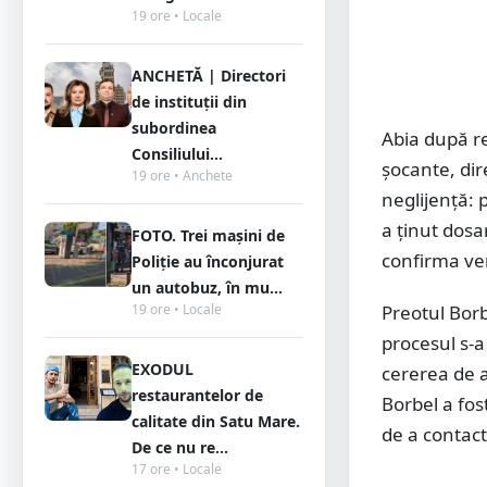
19 ore • Locale
ANCHETĂ | Directori
de instituții din
subordinea
Abia după re
Consiliului...
șocante, dir
19 ore • Anchete
neglijență: p
a ținut dosar
FOTO. Trei mașini de
confirma ver
Poliție au înconjurat
un autobuz, în mu...
19 ore • Locale
Preotul Borb
procesul s-a
EXODUL
cererea de a
restaurantelor de
Borbel a fost
calitate din Satu Mare.
de a contact
De ce nu re...
17 ore • Locale