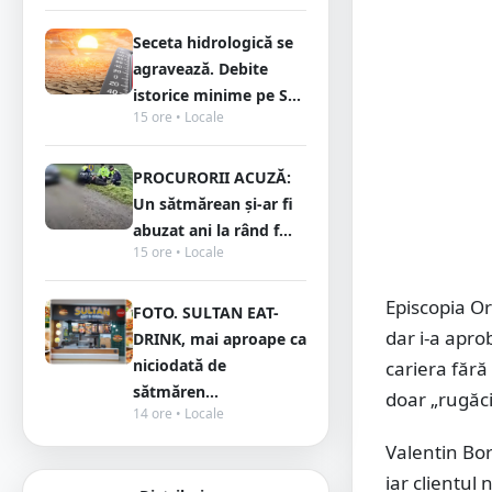
Seceta hidrologică se
agravează. Debite
istorice minime pe S...
15 ore • Locale
PROCURORII ACUZĂ:
Un sătmărean și-ar fi
abuzat ani la rând f...
15 ore • Locale
Episcopia Or
FOTO. SULTAN EAT-
dar i-a apro
DRINK, mai aproape ca
niciodată de
cariera fără
sătmăren...
doar „rugăci
14 ore • Locale
Valentin Bor
iar clientul