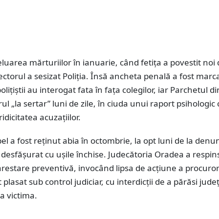
luarea mărturiilor în ianuarie, când fetița a povestit noi d
ectorul a sesizat Poliția. Însă ancheta penală a fost marc
olițiștii au interogat fata în fața colegilor, iar Parchetul d
ul „la sertar” luni de zile, în ciuda unui raport psihologic
idicitatea acuzațiilor.
el a fost reținut abia în octombrie, la opt luni de la denun
 desfășurat cu ușile închise. Judecătoria Oradea a respin
restare preventivă, invocând lipsa de acțiune a procurori
 plasat sub control judiciar, cu interdicții de a părăsi jude
a victima.