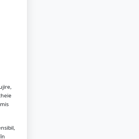
jire,
cheie
smis
nsibil,
 în