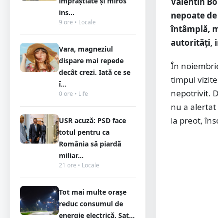
împrăștiate și miros
Valentin Bo
ins...
nepoate de 
9 ore • Locale
întâmplă, mă
autorități,
Vara, magneziul
dispare mai repede
În noiembrie
decât crezi. Iată ce se
timpul vizit
î...
nepotrivit. D
0 ore • Life
nu a alertat 
la preot, îns
USR acuză: PSD face
totul pentru ca
România să piardă
miliar...
21 ore • Locale
Tot mai multe orașe
reduc consumul de
energie electrică. Sat...