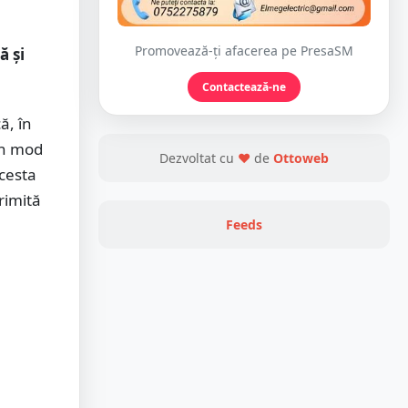
Promovează-ți afacerea pe PresaSM
ă și
Contactează-ne
ă, în
 în mod
Dezvoltat cu
❤
de
Ottoweb
acesta
trimită
Feeds