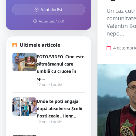
Vânt din Est
Un caz cut
comunitatea
Actualizat: 12:00
Valentin Bo
nepo...
Ultimele articole
14 octombri
FOTO/VIDEO. Cine este
sătmăreanul care
umblă cu crucea în
sp...
12 ore • Locale
Unde te poți angaja
după absolvirea Școlii
Postliceale „Henr...
12 ore • Locale