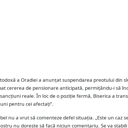
todoxă a Oradiei a anunțat suspendarea preotului din slu
bat cererea de pensionare anticipată, permițându-i să în
 sancțiuni reale. În loc de o poziție fermă, Biserica a tran
uni pentru cei afectați”.
bel nu a vrut să comenteze defel situația. „Este un caz se
 nostru nu dorește să facă niciun comentariu. Se va stabili