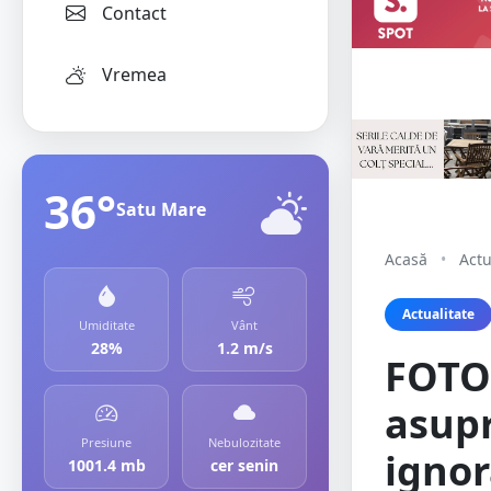
Contact
Vremea
36°
Satu Mare
Acasă
•
Actu
Actualitate
Umiditate
Vânt
28%
1.2 m/s
FOTO.
asupr
Presiune
Nebulozitate
ignor
1001.4 mb
cer senin