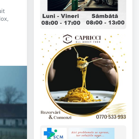
it
dox,