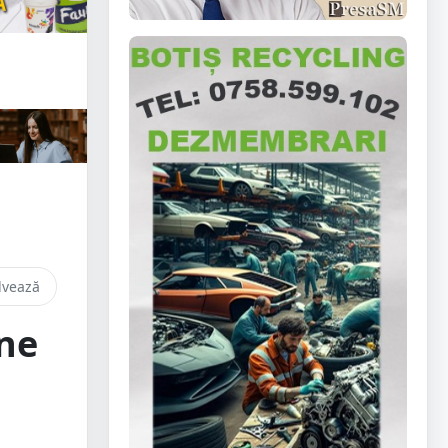
lvează
une