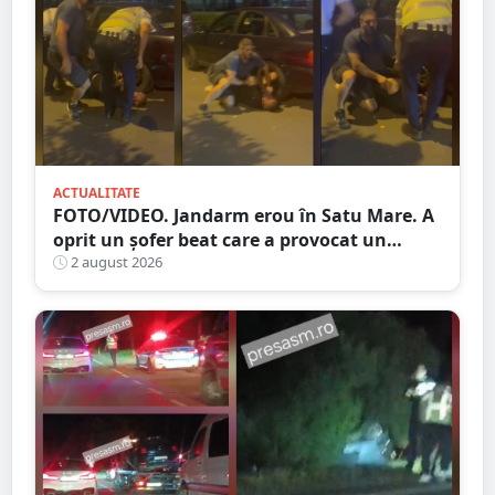
ACTUALITATE
FOTO/VIDEO. Jandarm erou în Satu Mare. A
oprit un șofer beat care a provocat un
accident
2 august 2026