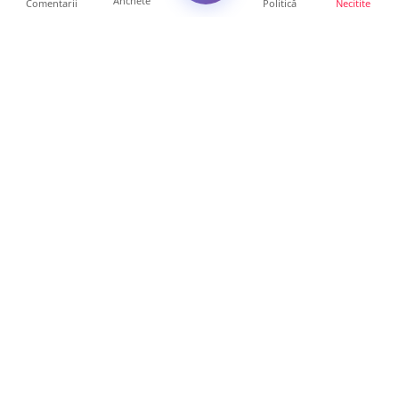
Anchete
Comentarii
Politică
Necitite
Ultimele articole
Mamă de doar 36 de ani, măcinată de
cancer. Doi copii luptă ...
21 ore • Locale
Un sătmărean acuză un centru medical că i-
a anulat consultaț...
20 ore • Locale
TRAGEDIE. Un tânăr român de doar 19 ani a
murit în timp ce c...
19 ore • Locale
Servicii de TOP în sănătate! Centru de
recuperare medicală P...