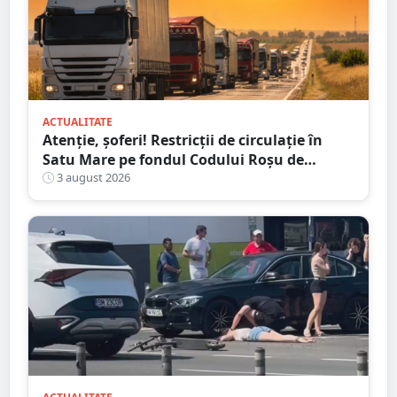
ACTUALITATE
Atenție, șoferi! Restricții de circulație în
Satu Mare pe fondul Codului Roșu de
caniculă
3 august 2026