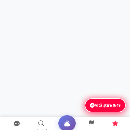
Altă știre
0/49