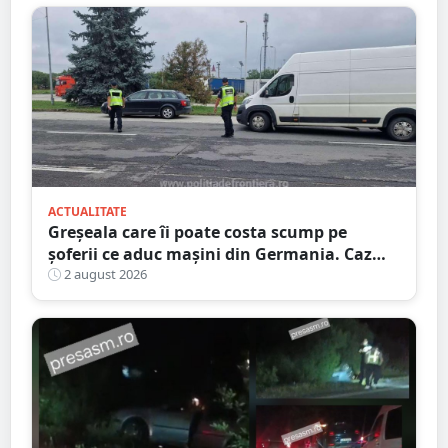
ACTUALITATE
Greșeala care îi poate costa scump pe
șoferii ce aduc mașini din Germania. Caz
descoperit în Satu Mare
2 august 2026