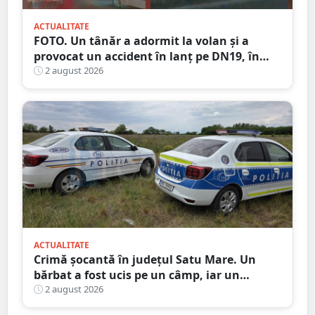
ACTUALITATE
FOTO. Un tânăr a adormit la volan și a
provocat un accident în lanț pe DN19, în
județul Satu Mare
2 august 2026
ACTUALITATE
Crimă șocantă în județul Satu Mare. Un
bărbat a fost ucis pe un câmp, iar un
adolescent este în custodia poliției
2 august 2026