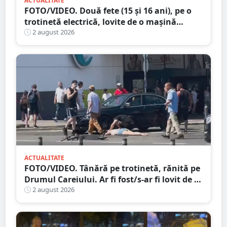
ACTUALITATE
FOTO/VIDEO. Două fete (15 și 16 ani), pe o
trotinetă electrică, lovite de o mașină
trotinetă lângă mall-ul NEPI
2 august 2026
ACTUALITATE
FOTO/VIDEO. Tânără pe trotinetă, rănită pe
Drumul Careiului. Ar fi fost/s-ar fi lovit de o
mașină
2 august 2026