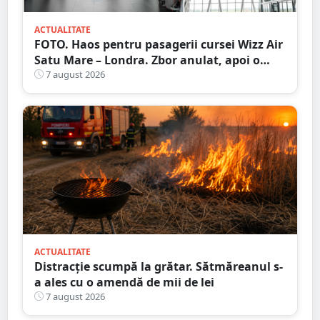
ACTUALITATE
FOTO. Haos pentru pasagerii cursei Wizz Air
Satu Mare – Londra. Zbor anulat, apoi o
nouă întârziere. Fără explicații clare
7 august 2026
ACTUALITATE
Distracție scumpă la grătar. Sătmăreanul s-
a ales cu o amendă de mii de lei
7 august 2026