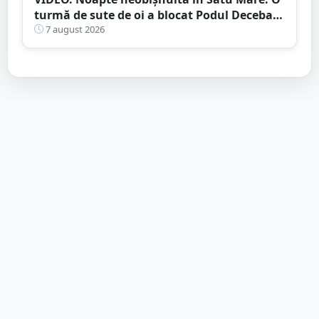
turmă de sute de oi a blocat Podul Decebal.
Gest de apreciat al ciobanului
7 august 2026