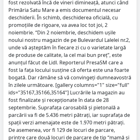
fost rezolvată încă de vineri dimineață, atunci când
Primăria Satu Mare a emis documentul necesar
deschiderii. În schimb, deschiderea oficială, cu
promoțiile de rigoare, va avea loc tot joi, 2
noiembrie. “Din 2 noiembrie, deschidem uşile
noului nostru magazin de pe Bulevardul Lalelei nr.2,
unde vă aşteptăm în fiecare zi cu o varietate largă
de produse de calitate, la cel mai bun preţ”, este
anunțul făcut de Lidl. Reporterul PresaSM care a
fost la fața locului susține că oferta este una foarte
bogată. Dar rămâne să vă convingeți dumneavostră
în zilele următoare. [gallery columns="1" size="full"
ids="35167,35166,35164"] Lucrările la magazin au
fost finalizate și recepționate în data de 28
septembrie. Suprafața carosabilă și pietonală a
parcării va fi de 5.436 metri pătrați, iar suprafața de
spații verzi amenajate este de 1.970 metri pătrați.
De asemenea, vor fi 129 de locuri de parcare,
printre care două locuri de parcare de tip “mamă și