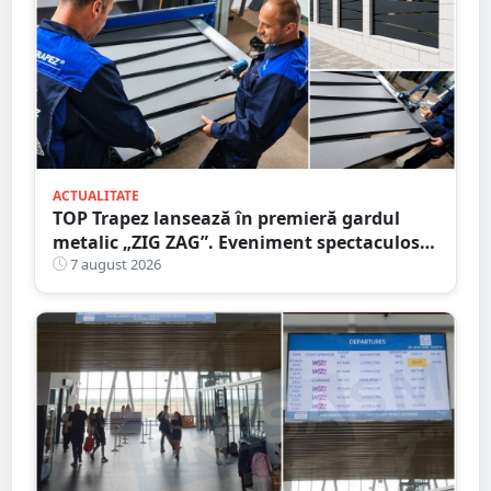
ACTUALITATE
TOP Trapez lansează în premieră gardul
metalic „ZIG ZAG”. Eveniment spectaculos
în Grădina Romei
7 august 2026