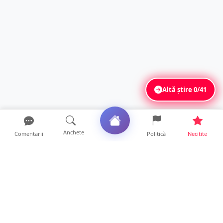
Altă știre
0/41
Anchete
Comentarii
Politică
Necitite
Ultimele articole
ANCHETĂ. Acuzații explozive la DGASPC
Satu Mare! Salarii uri...
18 ore • Anchete