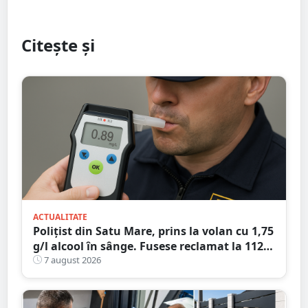
Citește și
ACTUALITATE
Polițist din Satu Mare, prins la volan cu 1,75
g/l alcool în sânge. Fusese reclamat la 112
că circula pe contrasens
7 august 2026