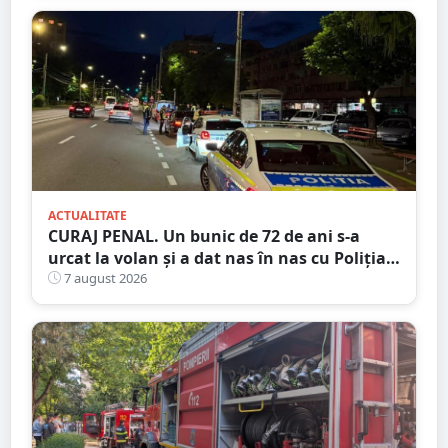
ACTUALITATE
CURAJ PENAL. Un bunic de 72 de ani s-a
urcat la volan și a dat nas în nas cu Poliția
Satu Mare
7 august 2026