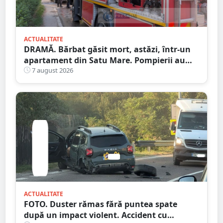
ACTUALITATE
DRAMĂ. Bărbat găsit mort, astăzi, într-un
apartament din Satu Mare. Pompierii au
spart ușa
7 august 2026
ACTUALITATE
FOTO. Duster rămas fără puntea spate
după un impact violent. Accident cu