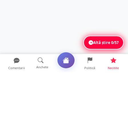
Altă știre
0/57
Anchete
Comentarii
Politică
Necitite
Ultimele articole
Profit pe seama neatenției șoferilor. Un site
din Ungaria vi...
14 ore • Life
Județul Satu Mare, codaș în regiune la