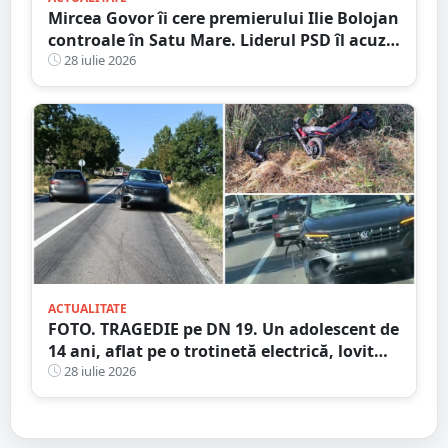
Mircea Govor îi cere premierului Ilie Bolojan
controale în Satu Mare. Liderul PSD îl acuză
pe Adrian Cozma de presiuni politice și cere
28 iulie 2026
verificări ample
ACTUALITATE
FOTO. TRAGEDIE pe DN 19. Un adolescent de
14 ani, aflat pe o trotinetă electrică, lovit
mortal de o mașină
28 iulie 2026