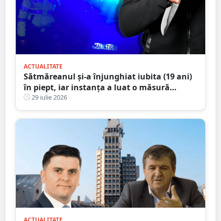
ACTUALITATE
Sătmăreanul și-a înjunghiat iubita (19 ani)
în piept, iar instanța a luat o măsură
radicală
29 iulie 2026
ACTUALITATE