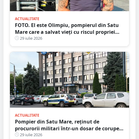
ACTUALITATE
FOTO. El este Olimpiu, pompierul din Satu
Mare care a salvat vieți cu riscul propriei
vieți
29 iulie 2026
ACTUALITATE
Pompier din Satu Mare, reținut de
procurorii militari într-un dosar de corupere
sexuală a minorilor. Este și antrenor la un
29 iulie 2026