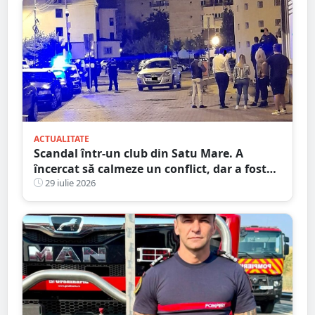
ACTUALITATE
Scandal într-un club din Satu Mare. A
încercat să calmeze un conflict, dar a fost
pus la pământ cu un singur pumn
29 iulie 2026