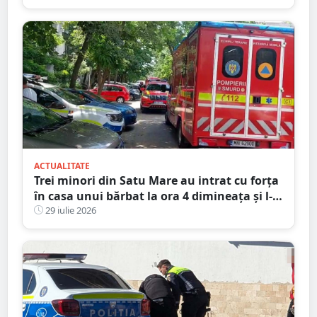
club sportiv
ACTUALITATE
Trei minori din Satu Mare au intrat cu forța
în casa unui bărbat la ora 4 dimineața și l-
au bătut
29 iulie 2026