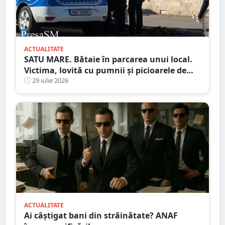
ACTUALITATE
SATU MARE. Bătaie în parcarea unui local.
Victima, lovită cu pumnii și picioarele de
trei agresori
29 iulie 2026
ACTUALITATE
Ai câștigat bani din străinătate? ANAF