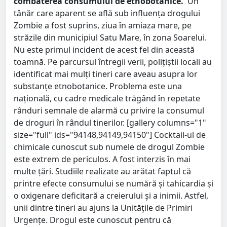
combaterea consumului de etnobotanice.
Un
tânăr care aparent se află sub influența drogului
Zombie a fost suprins, ziua în amiaza mare, pe
străzile din municipiul Satu Mare, în zona Soarelui.
Nu este primul incident de acest fel din această
toamnă. Pe parcursul întregii verii, polițiștii locali au
identificat mai mulți tineri care aveau asupra lor
substanțe etnobotanice. Problema este una
națională, cu cadre medicale trăgând în repetate
rânduri semnale de alarmă cu privire la consumul
de droguri în rândul tinerilor. [gallery columns="1"
size="full" ids="94148,94149,94150"] Cocktail-ul de
chimicale cunoscut sub numele de drogul Zombie
este extrem de periculos. A fost interzis în mai
multe țări. Studiile realizate au arătat faptul că
printre efecte consumului se numără și tahicardia și
o oxigenare deficitară a creierului și a inimii. Astfel,
unii dintre tineri au ajuns la Unitățile de Primiri
Urgențe. Drogul este cunoscut pentru că