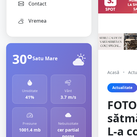
Contact
Vremea
30°
Satu Mare
Acasă
•
Actu
Actualitate
Umiditate
Vânt
41%
3.7 m/s
FOTO.
sătmă
Presiune
Nebulozitate
L-a c
1001.4 mb
cer partial
noros