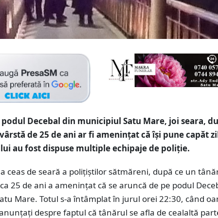
 podul Decebal din municipiul Satu Mare, joi seara, d
vârstă de 25 de ani ar fi amenințat că își pune capăt zi
lui au fost dispuse multiple echipaje de poliție.
la ceas de seară a polițiștilor sătmăreni, după ce un tânăr
rca 25 de ani a amenințat că se aruncă de pe podul Deceb
atu Mare. Totul s-a întâmplat în jurul orei 22:30, când o
t anunțați despre faptul că tânărul se afla de cealaltă part