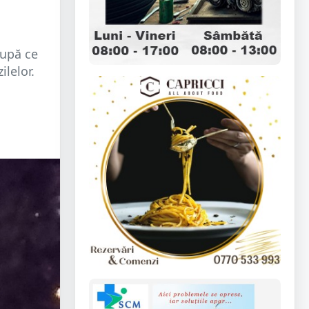
după ce
ilelor.