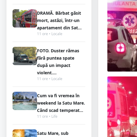
DRAMĂ. Bărbat găsit
mort, astăzi, într-un
apartament din Sat...
11 ore • Locale
FOTO. Duster rămas
fără puntea spate
după un impact
violent....
11 ore • Locale
Cum va fi vremea în
weekend la Satu Mare.
Când scad temperat...
11 ore • Life
Satu Mare, sub