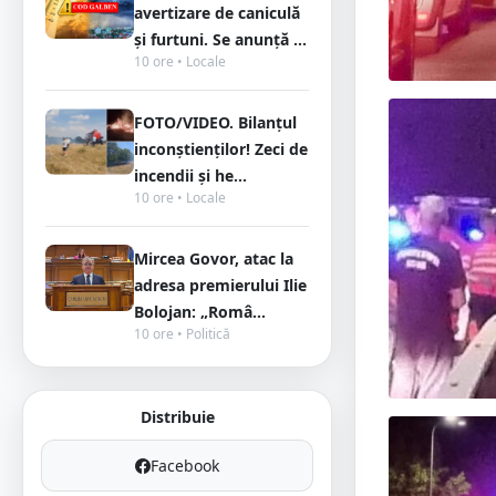
avertizare de caniculă
și furtuni. Se anunță ...
10 ore • Locale
FOTO/VIDEO. Bilanțul
inconștienților! Zeci de
incendii și he...
10 ore • Locale
Mircea Govor, atac la
adresa premierului Ilie
Bolojan: „Româ...
10 ore • Politică
Distribuie
Facebook