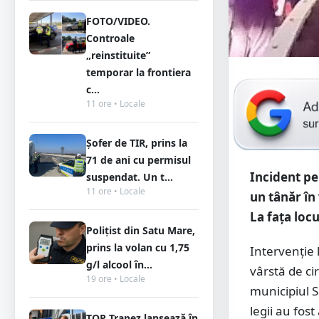
FOTO/VIDEO.
Controale
„reinstituite”
temporar la frontiera
c...
11 ore • Locale
Șofer de TIR, prins la
71 de ani cu permisul
Incident pe
suspendat. Un t...
11 ore • Locale
un tânăr în 
La fața locu
Polițist din Satu Mare,
prins la volan cu 1,75
Intervenție 
g/l alcool în...
vârstă de ci
19 ore • Locale
municipiul S
legii au fos
TOP Trapez lansează în