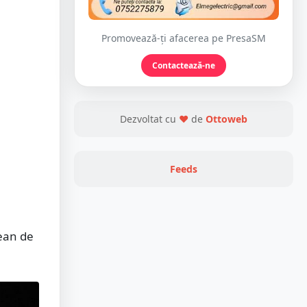
Promovează-ți afacerea pe PresaSM
Contactează-ne
Dezvoltat cu
❤
de
Ottoweb
Feeds
țean de