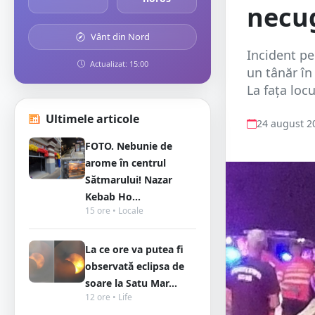
necu
Vânt din Nord
Incident pe
Actualizat: 15:00
un tânăr în 
La fața loc
Ultimele articole
24 august 2
FOTO. Nebunie de
arome în centrul
Sătmarului! Nazar
Kebab Ho...
15 ore • Locale
La ce ore va putea fi
observată eclipsa de
soare la Satu Mar...
12 ore • Life