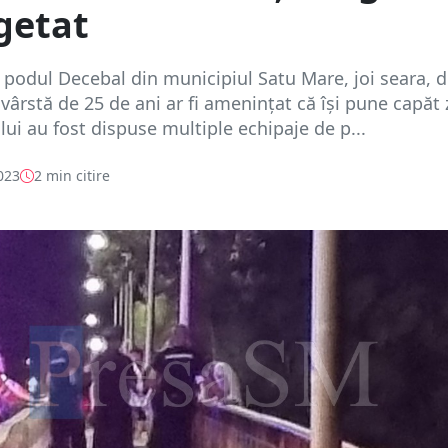
getat
 podul Decebal din municipiul Satu Mare, joi seara, 
vârstă de 25 de ani ar fi amenințat că își pune capăt z
ului au fost dispuse multiple echipaje de p...
023
2 min citire