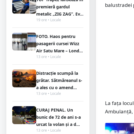
balustradei 
premieră gardul
metalic „ZIG ZAG”. Ev...
19 ore • Locale
FOTO. Haos pentru
pasagerii cursei Wizz
Air Satu Mare – Lond...
13 ore • Locale
Distracție scumpă la
grătar. Sătmăreanul s-
a ales cu o amend...
13 ore • Locale
La fața locu
CURAJ PENAL. Un
Ambulanță, d
bunic de 72 de ani s-a
urcat la volan și a d...
13 ore • Locale