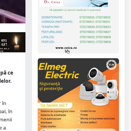
upă ce
lelor.
 în
al, în
amenii
e a