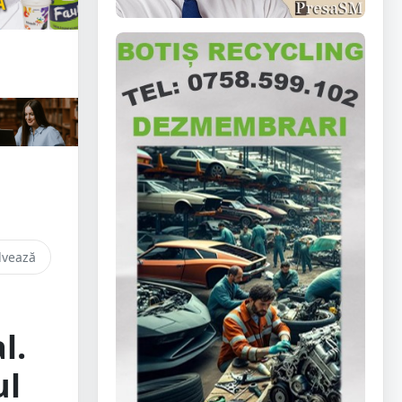
lvează
l.
ul