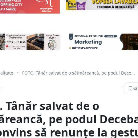
alitate
•
FOTO. Tânăr salvat de o sătmăreancă, pe podul Dece...
Sa
 Tânăr salvat de o
reancă, pe podul Deceba
onvins să renunțe la gest