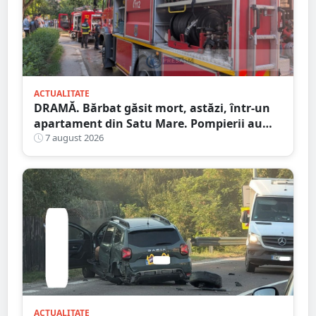
ACTUALITATE
DRAMĂ. Bărbat găsit mort, astăzi, într-un
apartament din Satu Mare. Pompierii au
spart ușa
7 august 2026
ACTUALITATE