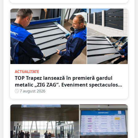
ACTUALITATE
TOP Trapez lansează în premieră gardul
metalic „ZIG ZAG”. Eveniment spectaculos
în Grădina Romei
7 august 2026