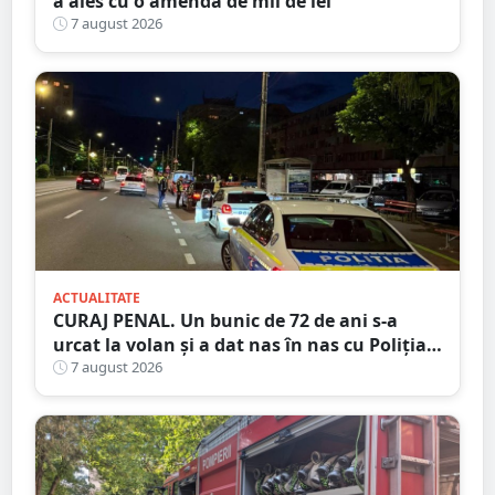
a ales cu o amendă de mii de lei
7 august 2026
ACTUALITATE
CURAJ PENAL. Un bunic de 72 de ani s-a
urcat la volan și a dat nas în nas cu Poliția
Satu Mare
7 august 2026