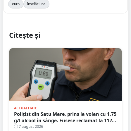
euro
înșelăciune
Citește și
ACTUALITATE
Polițist din Satu Mare, prins la volan cu 1,75
g/l alcool în sânge. Fusese reclamat la 112
că circula pe contrasens
7 august 2026