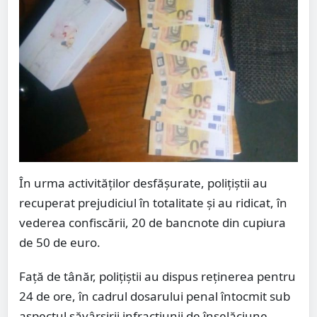
În urma activităților desfășurate, polițiștii au
recuperat prejudiciul în totalitate și au ridicat, în
vederea confiscării, 20 de bancnote din cupiura
de 50 de euro.
Față de tânăr, polițiștii au dispus reținerea pentru
24 de ore, în cadrul dosarului penal întocmit sub
aspectul săvârșirii infracțiunii de înșelăciune,