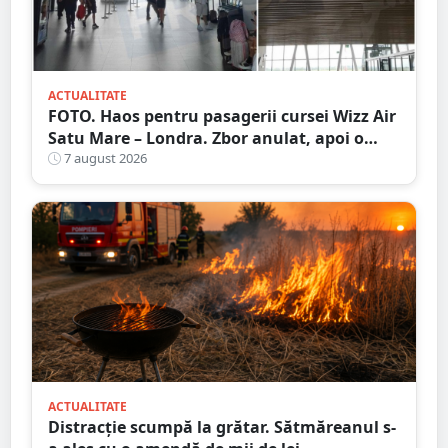
ACTUALITATE
FOTO. Haos pentru pasagerii cursei Wizz Air
Satu Mare – Londra. Zbor anulat, apoi o
nouă întârziere. Fără explicații clare
7 august 2026
ACTUALITATE
Distracție scumpă la grătar. Sătmăreanul s-