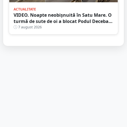
ACTUALITATE
VIDEO. Noapte neobișnuită în Satu Mare. O
turmă de sute de oi a blocat Podul Decebal.
Gest de apreciat al ciobanului
7 august 2026