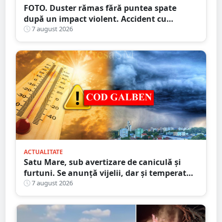
FOTO. Duster rămas fără puntea spate
după un impact violent. Accident cu
implicarea unei mașini din Satu Mare
7 august 2026
ACTUALITATE
Satu Mare, sub avertizare de caniculă și
furtuni. Se anunță vijelii, dar și temperaturi
ridicate. Avertizarea ANM
7 august 2026