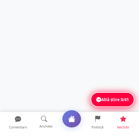
Altă știre
0/41
Anchete
Comentarii
Politică
Necitite