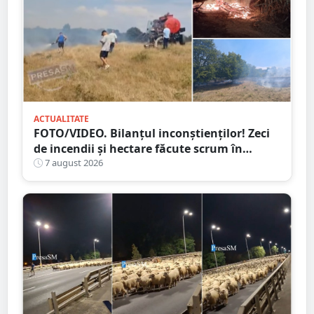
ACTUALITATE
FOTO/VIDEO. Bilanțul inconștienților! Zeci
de incendii și hectare făcute scrum în
județul Satu Mare
7 august 2026