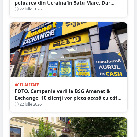
poluarea din Ucraina în Satu Mare. Dar
nimic despre RATEUL instituțiilor publice
22 iulie 2026
ACTUALITATE
FOTO. Campania verii la BSG Amanet &
Exchange: 10 clienți vor pleca acasă cu câte
1.000 EURO CASH!
22 iulie 2026