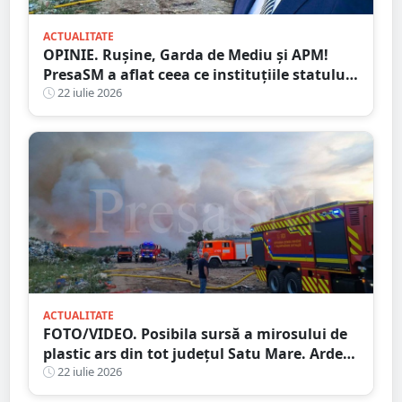
ACTUALITATE
OPINIE. Rușine, Garda de Mediu și APM!
PresaSM a aflat ceea ce instituțiile statului
nu au fost în stare să descopere. Dacă asta
22 iulie 2026
înseamnă protecția mediului, atunci să
plece acasă!
ACTUALITATE
FOTO/VIDEO. Posibila sursă a mirosului de
plastic ars din tot județul Satu Mare. Arde
un depozitul de deșeuri, la aproximativ 15
22 iulie 2026
kilometri de granița României