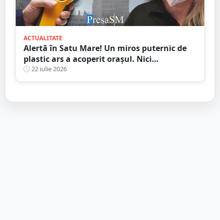
ACTUALITATE
Alertă în Satu Mare! Un miros puternic de
plastic ars a acoperit orașul. Nici
autoritățile nu știu de unde provine
22 iulie 2026