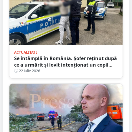
ACTUALITATE
Se întâmplă în România. Șofer reținut după
ce a urmărit și lovit intenționat un copil
aflat pe trotinetă
22 iulie 2026