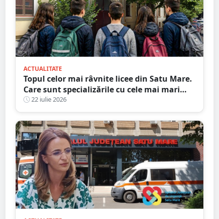
ACTUALITATE
Topul celor mai râvnite licee din Satu Mare.
Care sunt specializările cu cele mai mari
medii de intrare
22 iulie 2026