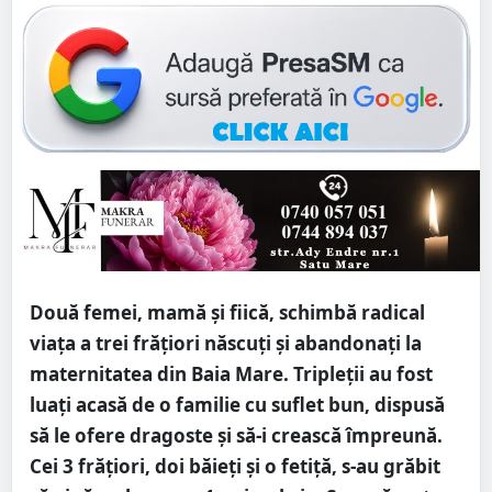
Două femei, mamă și fiică, schimbă radical
viața a trei frățiori născuți și abandonați la
maternitatea din Baia Mare. Tripleții au fost
luați acasă de o familie cu suflet bun, dispusă
să le ofere dragoste și să-i crească împreună.
Cei 3 frățiori, doi băieți și o fetiță, s-au grăbit