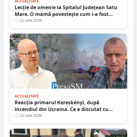
ACTUALITATE
Lecție de omenie la Spitalul Județean Satu
Mare. O mamă povestește cum i-a fost
salvată speranța
22 iulie 2026
ACTUALITATE
Reacția primarul Kereskényi, după
incendiul din Ucraina. Ce a discutat cu
omologul din Beregovo
22 iulie 2026