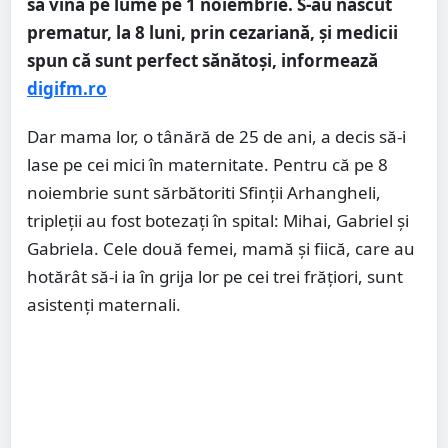
să vină pe lume pe 1 noiembrie. S-au născut
prematur, la 8 luni, prin cezariană, și medicii
spun că sunt perfect sănătoși, informează
digifm.ro
Dar mama lor, o tânără de 25 de ani, a decis să-i
lase pe cei mici în maternitate. Pentru că pe 8
noiembrie sunt sărbătoriti Sfinții Arhangheli,
tripleții au fost botezați în spital: Mihai, Gabriel și
Gabriela. Cele două femei, mamă și fiică, care au
hotărât să-i ia în grija lor pe cei trei frățiori, sunt
asistenți maternali.