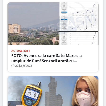
ACTUALITATE
FOTO. Avem ora la care Satu Mare s-a
umplut de fum! Senzorii arată cu
exactitate: ce substanțe periculoase sunt în
22 iulie 2026
aer