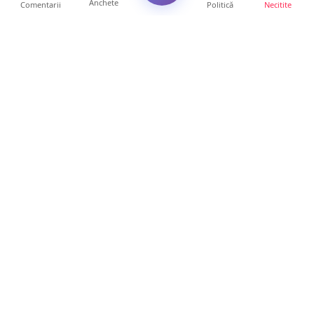
Anchete
Comentarii
Politică
Necitite
Ultimele articole
Vin furtunile la Satu Mare. Se anunță vijelii
și căderi de g...
10 ore • Locale
FOTO. „Invazie” de gândaci în mai multe
cartiere din Satu Ma...
9 ore • Locale
FOTO. Tomberoane răscolite, gunoaie
împrăștiate și miros ins...
9 ore • Locale
Vara, magneziul dispare mai repede decât
crezi. Iată ce se î...