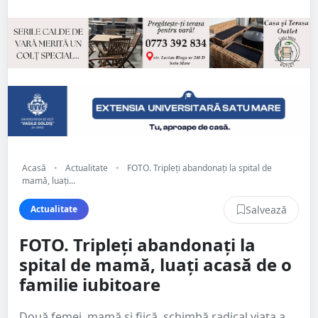
Acasă
•
Actualitate
•
FOTO. Tripleți abandonați la spital de
mamă, luați...
Salvează
Actualitate
FOTO. Tripleți abandonați la
spital de mamă, luați acasă de o
familie iubitoare
Două femei, mamă și fiică, schimbă radical viața a