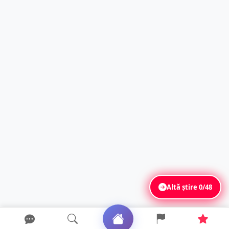
Altă știre
0/48