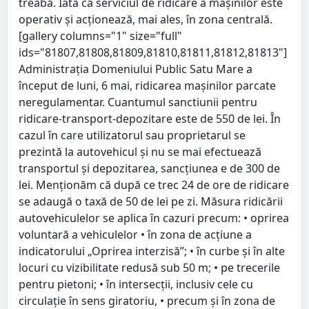
treabă. Iată că serviciul de ridicare a mașinilor este
operativ și acționează, mai ales, în zona centrală.
[gallery columns="1" size="full"
ids="81807,81808,81809,81810,81811,81812,81813"]
Administrația Domeniului Public Satu Mare a
început de luni, 6 mai, ridicarea mașinilor parcate
neregulamentar. Cuantumul sanctiunii pentru
ridicare-transport-depozitare este de 550 de lei. În
cazul în care utilizatorul sau proprietarul se
prezintă la autovehicul și nu se mai efectuează
transportul și depozitarea, sancțiunea e de 300 de
lei. Menționăm că după ce trec 24 de ore de ridicare
se adaugă o taxă de 50 de lei pe zi. Măsura ridicării
autovehiculelor se aplica în cazuri precum: • oprirea
voluntară a vehiculelor • în zona de acţiune a
indicatorului „Oprirea interzisă”; • în curbe şi în alte
locuri cu vizibilitate redusă sub 50 m; • pe trecerile
pentru pietoni; • în intersecţii, inclusiv cele cu
circulaţie în sens giratoriu, • precum şi în zona de