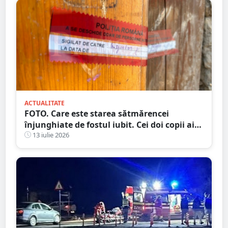
ACTUALITATE
FOTO. Care este starea sătmărencei
înjunghiate de fostul iubit. Cei doi copii ai
femeii, luați în plasament
13 iulie 2026