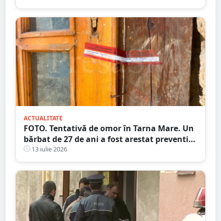
șoferi s-au ales cu dosare penale
ACTUALITATE
FOTO. Tentativă de omor în Tarna Mare. Un
bărbat de 27 de ani a fost arestat preventiv
după ce și-ar fi atacat concubina cu un cuțit
13 iulie 2026