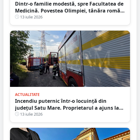
Dintr-o familie modestă, spre Facultatea de
Medicină. Povestea Olimpiei, tânăra romă
care refuză să lase sărăcia să-i decidă
13 iulie 2026
viitorul
ACTUALITATE
Incendiu puternic într-o locuință din
județul Satu Mare. Proprietarul a ajuns la
spital după ce a inhalat fum
13 iulie 2026