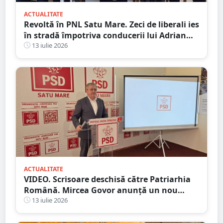
ACTUALITATE
Revoltă în PNL Satu Mare. Zeci de liberali ies
în stradă împotriva conducerii lui Adrian
Cozma, după schimbarea liderilor din Satu
13 iulie 2026
Mare și Carei
ACTUALITATE
VIDEO. Scrisoare deschisă către Patriarhia
Română. Mircea Govor anunță un nou
demers împotriva deputatului Adrian
13 iulie 2026
Cozma