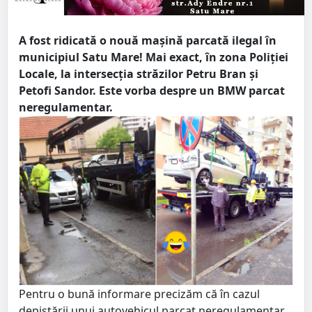
A fost ridicată o nouă mașină parcată ilegal în
municipiul Satu Mare! Mai exact, în zona Poliției
Locale, la intersecția străzilor Petru Bran și
Petofi Sandor. Este vorba despre un BMW parcat
neregulamentar.
Pentru o bună informare precizăm că în cazul
depistării unui autovehicul parcat neregulamentar