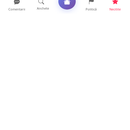
Anchete
Comentarii
Politică
Necitite
Ultimele articole
ANCHETĂ. Acuzații explozive la DGASPC
Satu Mare! Salarii uri...
18 ore • Anchete
FOTO/VIDEO. Accident cumplit! Impact
frontal între un TIR și...
16 ore • Locale
FOTO. Nebunie de arome în centrul
Sătmarului! Nazar Kebab Ho...
15 ore • Locale
La ce ore va putea fi observată eclipsa de