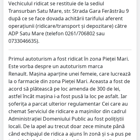
Vechiculul ridicat se restituie de la sediul
Transurban Satu Mare, str. Strada Gara Ferăstrău 9
după ce se face dovada achitării tarifului aferent
operațiunii (ridicare/transport și depozitare) către
ADP Satu Mare (telefon 0261/706802 sau
0733046635).
Primul autoturism a fost ridicat în zona Pieței Mari.
Este vorba despre un autoturism marca
Renault. Mașina aparține unei femeie, care lucrează
la o farmacie din zona Pieței Mari. Aceasta a fost de
acord să plătească pe loc amenda de 300 de lei,
astfel încât mașina i-a fost pusă la loc pe asfalt. Iar
șoferița a parcat ulterior regulamentar Cei care au
chemat Serviciul de ridicare a mașinilor din cadrul
Administrației Domeniului Public au fost polițiștii
locali. De la apel au trecut doar zece minute până
când echipajul de ridica a ajuns în zonă și s-a pus pe