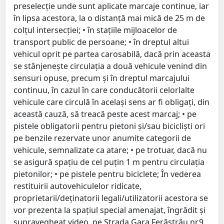
preselecţie unde sunt aplicate marcaje continue, iar
în lipsa acestora, la o distanţă mai mică de 25 m de
colţul intersecţiei; • în staţiile mijloacelor de
transport public de persoane; • în dreptul altui
vehicul oprit pe partea carosabilă, dacă prin aceasta
se stânjeneşte circulaţia a două vehicule venind din
sensuri opuse, precum şi în dreptul marcajului
continuu, în cazul în care conducătorii celorlalte
vehicule care circulă în acelaşi sens ar fi obligaţi, din
această cauză, să treacă peste acest marcaj; • pe
pistele obligatorii pentru pietoni şi/sau biciclişti ori
pe benzile rezervate unor anumite categorii de
vehicule, semnalizate ca atare; • pe trotuar, dacă nu
se asigură spaţiu de cel puţin 1 m pentru circulaţia
pietonilor; • pe pistele pentru biciclete; În vederea
restituirii autovehiculelor ridicate,
proprietarii/deținatorii legali/utilizatorii acestora se
vor prezenta la spațiul special amenajat, îngrădit și
supravegheat video, pe Strada Gara Ferăstrău nr.9,