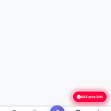
Altă știre
0/41