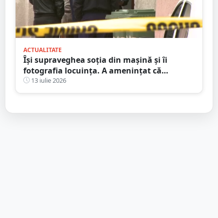
ACTUALITATE
Își supraveghea soția din mașină și îi
fotografia locuința. A amenințat că
incendiază mașina ”amantului”
13 iulie 2026