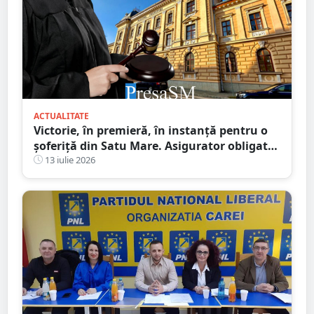
ACTUALITATE
Victorie, în premieră, în instanță pentru o
șoferiță din Satu Mare. Asigurator obligat
să plătească integral daunele morale
13 iulie 2026