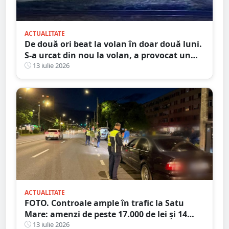
ACTUALITATE
De două ori beat la volan în doar două luni.
S-a urcat din nou la volan, a provocat un
accident și ajunge la închisoare
13 iulie 2026
ACTUALITATE
FOTO. Controale ample în trafic la Satu
Mare: amenzi de peste 17.000 de lei și 14
certificate de înmatriculare reținute. Trei
13 iulie 2026