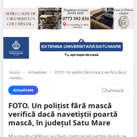
Acasă
•
Actualitate
•
FOTO. Un polițist fără mască verifică dacă
navetiș...
Salvează
Actualitate
FOTO. Un polițist fără mască
verifică dacă navetiștii poartă
mască, în județul Satu Mare
Mai mulți călători au fost contrariați astăzi după ce