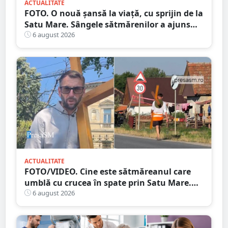
ACTUALITATE
FOTO. O nouă șansă la viață, cu sprijin de la
Satu Mare. Sângele sătmărenilor a ajuns
într-o misiune contra cronometru pentru
6 august 2026
un transplant hepatic
ACTUALITATE
FOTO/VIDEO. Cine este sătmăreanul care
umblă cu crucea în spate prin Satu Mare.
De ce face acest gest
6 august 2026