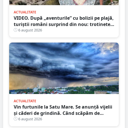
ACTUALITATE
VIDEO. După „aventurile” cu bolizii pe plajă,
turiștii români surprind din nou: trotinete
pe Bucegi și declarații de dragoste pe stânci
6 august 2026
ACTUALITATE
Vin furtunile la Satu Mare. Se anunță vijelii
și căderi de grindină. Când scăpăm de
caniculă
6 august 2026