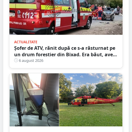
ACTUALITATE
Șofer de ATV, rănit după ce s-a răsturnat pe
un drum forestier din Bixad. Era băut, avea
permisul anulat, iar vehiculul nu era
6 august 2026
înmatriculat