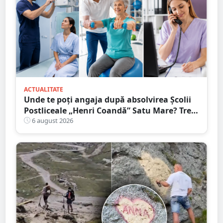
ACTUALITATE
Unde te poți angaja după absolvirea Școlii
Postliceale „Henri Coandă” Satu Mare? Trei
calificări medicale, numeroase oportunități
6 august 2026
de carieră