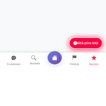
Altă știre
0/63
Anchete
Comentarii
Politică
Necitite
Ultimele articole
FOTO. Haos pentru pasagerii cursei Wizz Air
Satu Mare – Lond...
13 ore • Locale