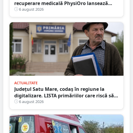
recuperare medicală PhysiOro lansează
Divizia medicală PhysiOro
6 august 2026
ACTUALITATE
Județul Satu Mare, codaș în regiune la
digitalizare. LISTA primăriilor care riscă să
piardă bani de la buget
6 august 2026