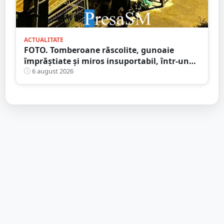
ACTUALITATE
FOTO. Tomberoane răscolite, gunoaie
împrăștiate și miros insuportabil, într-un
cartier al Sătmarului
6 august 2026