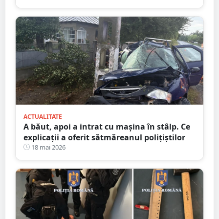
ACTUALITATE
A băut, apoi a intrat cu mașina în stâlp. Ce
explicații a oferit sătmăreanul polițiștilor
18 mai 2026