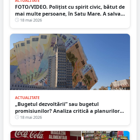
ACTUALITATE
FOTO/VIDEO. Polițist cu spirit civic, bătut de
mai multe persoane, în Satu Mare. A salvat
un copil
18 mai 2026
ACTUALITATE
„Bugetul dezvoltării” sau bugetul
promisiunilor? Analiza critică a planurilor
CJ Satu Mare pentru 2026
18 mai 2026