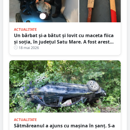
ACTUALITATE
Un bărbat și-a bătut și lovit cu maceta fiica
și soția, în județul Satu Mare. A fost arestat
preventiv
18 mai 2026
ACTUALITATE
Sătmăreanul a ajuns cu mașina în șanț. S-a