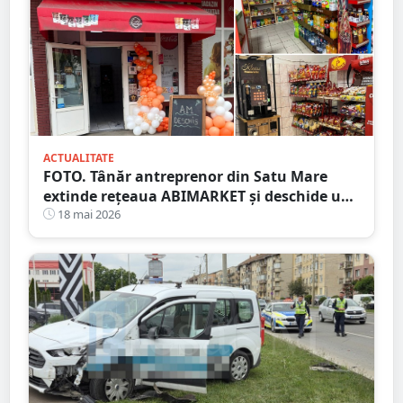
ACTUALITATE
FOTO. Tânăr antreprenor din Satu Mare
extinde rețeaua ABIMARKET și deschide un
nou magazin pe Calea Traian
18 mai 2026