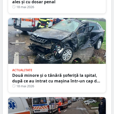
ales și cu dosar penal
18 mai 2026
ACTUALITATE
Două minore și o tânără șoferiță la spital,
după ce au intrat cu mașina într-un cap de
pod. Totul s-a întâmplat în județul Satu
18 mai 2026
Mare