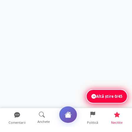
Altă știre
0/45
Anchete
Comentarii
Politică
Necitite