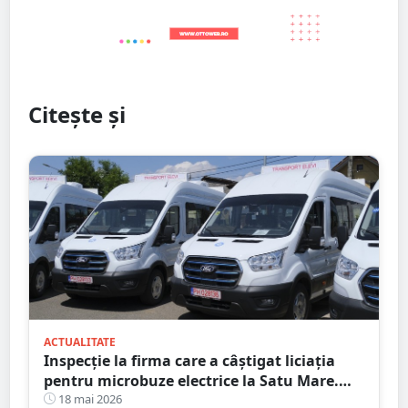
Citește și
ACTUALITATE
Inspecție la firma care a câștigat liciația
pentru microbuze electrice la Satu Mare.
Consiliul Concurenței a intrat pe fir
18 mai 2026