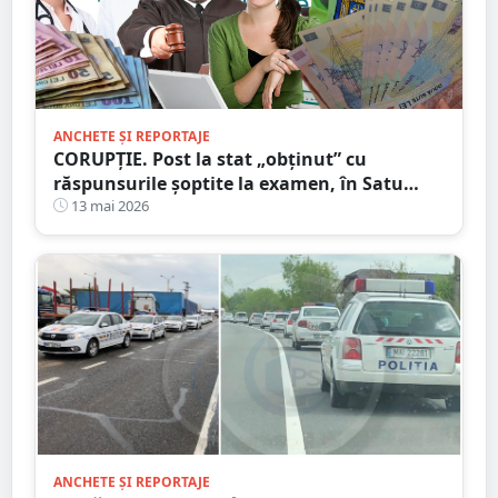
ANCHETE ȘI REPORTAJE
CORUPȚIE. Post la stat „obținut” cu
răspunsurile șoptite la examen, în Satu
Mare. Nici la muncă nu trebuie să mergi
13 mai 2026
ANCHETE ȘI REPORTAJE