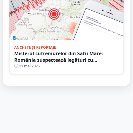
ANCHETE ȘI REPORTAJE
Misterul cutremurelor din Satu Mare:
România suspectează legături cu
exploatările din Ungaria și cere o anchetă
11 mai 2026
independentă