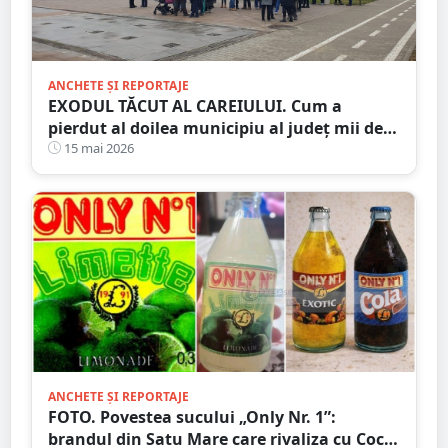
ANCHETE ȘI REPORTAJE
EXODUL TĂCUT AL CAREIULUI. Cum a
pierdut al doilea municipiu al județ mii de
locuitori. Orașul care îmbătrânește și se
15 mai 2026
golește
ANCHETE ȘI REPORTAJE
FOTO. Povestea sucului „Only Nr. 1”:
brandul din Satu Mare care rivaliza cu Coca-