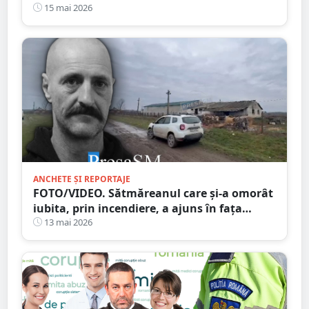
Cola și Pepsi
15 mai 2026
ANCHETE ȘI REPORTAJE
FOTO/VIDEO. Sătmăreanul care și-a omorât
iubita, prin incendiere, a ajuns în fața
judecătorilor
13 mai 2026