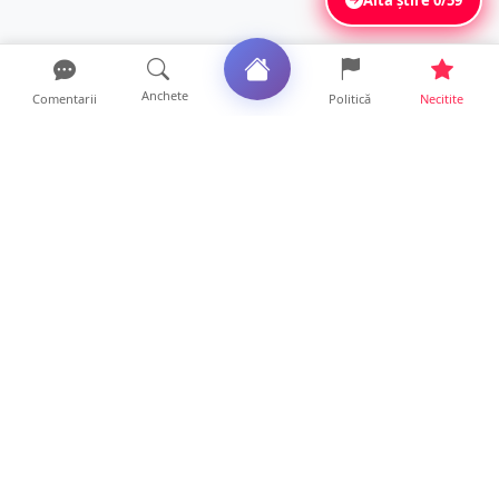
Anchete
Comentarii
Politică
Necitite
Ultimele articole
ANCHETĂ. Acuzații explozive la DGASPC
Satu Mare! Salarii uri...
18 ore • Anchete
FOTO/VIDEO. Accident cumplit! Impact
frontal între un TIR și...
16 ore • Locale
FOTO. Nebunie de arome în centrul
Sătmarului! Nazar Kebab Ho...
15 ore • Locale