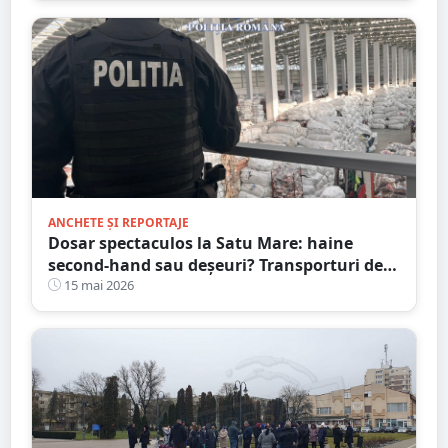
ANCHETE ȘI REPORTAJE
Dosar spectaculos la Satu Mare: haine
second-hand sau deșeuri? Transporturi de
zeci de tone și acte presupus falsificate
15 mai 2026