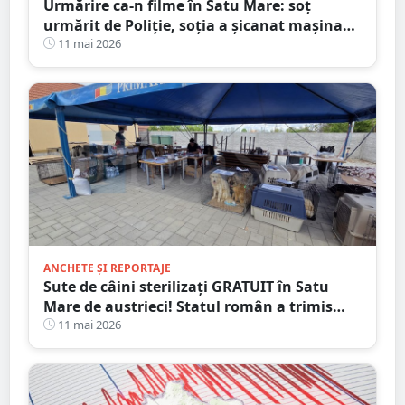
Urmărire ca-n filme în Satu Mare: soț
urmărit de Poliție, soția a șicanat mașina
polițiștilor
11 mai 2026
ANCHETE ȘI REPORTAJE
Sute de câini sterilizați GRATUIT în Satu
Mare de austrieci! Statul român a trimis
controale de tip SECURISTIC
11 mai 2026