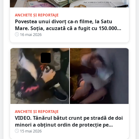
ANCHETE ȘI REPORTAJE
Povestea unui divorț ca-n filme, la Satu
Mare. Soția, acuzată că a fugit cu 150.000
euro!
16 mai 2026
ANCHETE ȘI REPORTAJE
VIDEO. Tânărul bătut crunt pe stradă de doi
minori a obținut ordin de protecție pe
durată MAXIMĂ
15 mai 2026