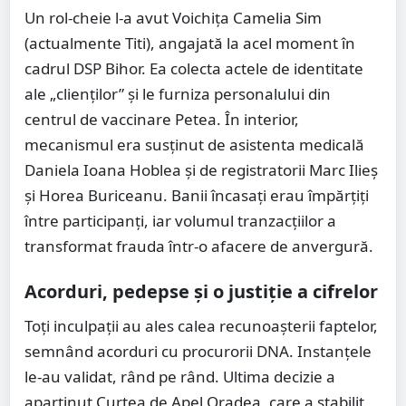
Un rol-cheie l-a avut Voichița Camelia Sim
(actualmente Titi), angajată la acel moment în
cadrul DSP Bihor. Ea colecta actele de identitate
ale „clienților” și le furniza personalului din
centrul de vaccinare Petea. În interior,
mecanismul era susținut de asistenta medicală
Daniela Ioana Hoblea și de registratorii Marc Ilieș
și Horea Buriceanu. Banii încasați erau împărțiți
între participanți, iar volumul tranzacțiilor a
transformat frauda într-o afacere de anvergură.
Acorduri, pedepse și o justiție a cifrelor
Toți inculpații au ales calea recunoașterii faptelor,
semnând acorduri cu procurorii DNA. Instanțele
le-au validat, rând pe rând. Ultima decizie a
aparținut Curtea de Apel Oradea, care a stabilit