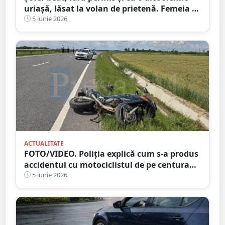
uriașă, lăsat la volan de prietenă. Femeia a
dat vina pe COVID
5 iunie 2026
ACTUALITATE
FOTO/VIDEO. Poliția explică cum s-a produs
accidentul cu motociclistul de pe centura
Satu Mare
5 iunie 2026