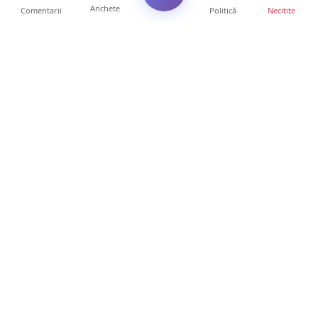
Anchete
Comentarii
Politică
Necitite
Ultimele articole
TOP Trapez lansează în premieră gardul
metalic „ZIG ZAG”. Ev...
19 ore • Locale
FOTO. Haos pentru pasagerii cursei Wizz Air
Satu Mare – Lond...
13 ore • Locale
Distracție scumpă la grătar. Sătmăreanul s-a
ales cu o amend...
13 ore • Locale
CURAJ PENAL. Un bunic de 72 de ani s-a
urcat la volan și a d...