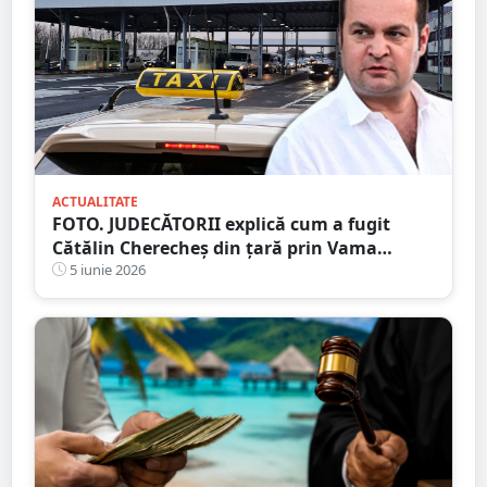
ACTUALITATE
FOTO. JUDECĂTORII explică cum a fugit
Cătălin Cherecheș din țară prin Vama
Petea. „Plan bine pus la punct, în cele mai
5 iunie 2026
mici detalii”