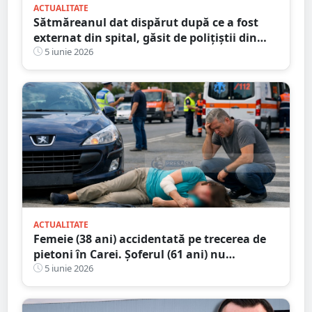
ACTUALITATE
Sătmăreanul dat dispărut după ce a fost
externat din spital, găsit de polițiștii din
Ungaria
5 iunie 2026
ACTUALITATE
Femeie (38 ani) accidentată pe trecerea de
pietoni în Carei. Șoferul (61 ani) nu
consumase alcool
5 iunie 2026