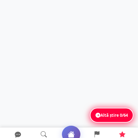
Altă știre
0/64