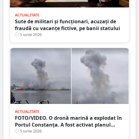
ACTUALITATE
Sute de militari și funcționari, acuzați de
fraudă cu vacanțe fictive, pe banii statului
5 iunie 2026
ACTUALITATE
FOTO/VIDEO. O dronă marină a explodat în
Portul Constanța. A fost activat planul
Roșu de Intervenție
5 iunie 2026