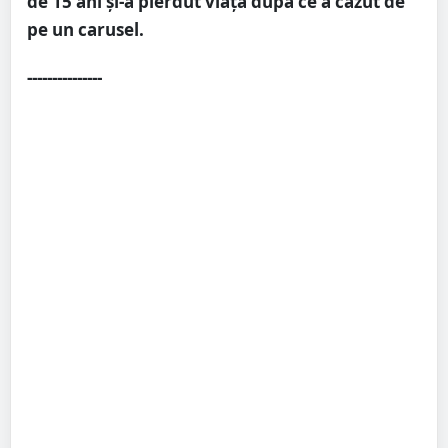
de 15 ani și-a pierdut viața după ce a căzut de
pe un carusel.
---------------