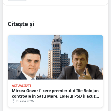
Citește și
ACTUALITATE
Mircea Govor îi cere premierului Ilie Bolojan
controale în Satu Mare. Liderul PSD îl acuză
pe Adrian Cozma de presiuni politice și cere
28 iulie 2026
verificări ample