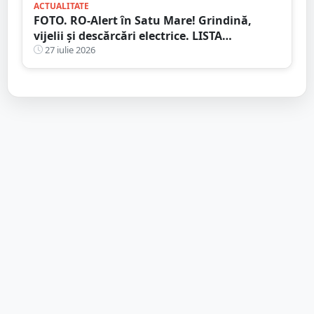
ACTUALITATE
FOTO. RO-Alert în Satu Mare! Grindină,
vijelii și descărcări electrice. LISTA
localităților vizate
27 iulie 2026