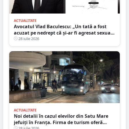
ACTUALITATE
Avocatul Vlad Baculescu: „Un tată a fost
acuzat pe nedrept că și-ar fi agresat sexual
fiica. Viața lui s-a prăbușit înainte ca
28 iulie 2026
justiția să se pronunțe”
ACTUALITATE
Noi detalii în cazul elevilor din Satu Mare
jefuiți în Franța. Firma de turism oferă
explicații
28 iulie 2026