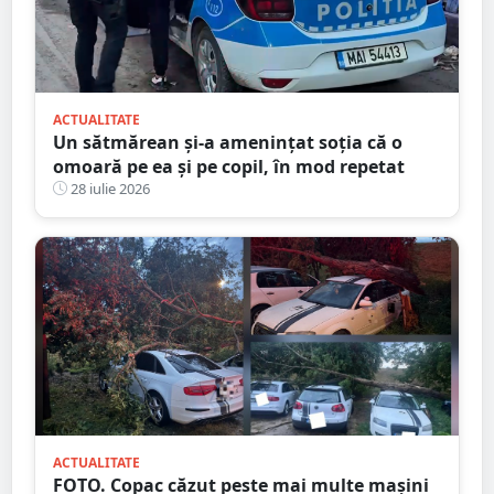
ACTUALITATE
Un sătmărean și-a amenințat soția că o
omoară pe ea și pe copil, în mod repetat
28 iulie 2026
ACTUALITATE
FOTO. Copac căzut peste mai multe mașini