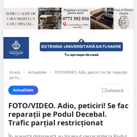
Acasă
•
Actualitate
•
FOTO/VIDEO. Adio, peticiri! Se fac reparații
pe Po...
Salvează
Actualitate
FOTO/VIDEO. Adio, peticiri! Se fac
reparații pe Podul Decebal.
Trafic parțial restricționat
În această dimineață au început reparațiile la Podul