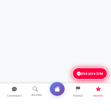
Altă știre
0/44
Anchete
Comentarii
Politică
Necitite