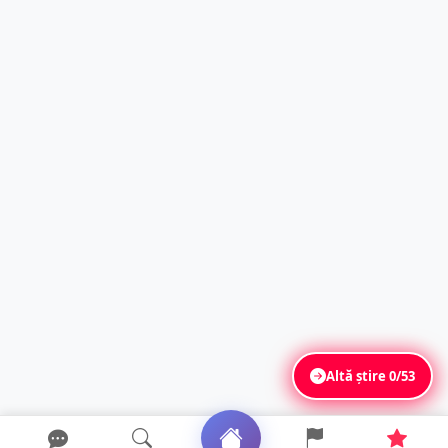
Altă știre
0/53