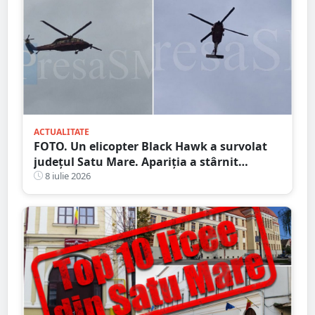
ACTUALITATE
FOTO. Un elicopter Black Hawk a survolat
județul Satu Mare. Apariția a stârnit
curiozitatea localnicilor
8 iulie 2026