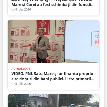
Mare și Carei au fost schimbați din funcții
pentru ”abateri, trădări și dezinteres”
8 iulie 2026
ACTUALITATE
VIDEO. PNL Satu Mare și-ar finanța propriul
site de știri din bani publici. Lista primarilor
liberali care au ”decartat”
8 iulie 2026