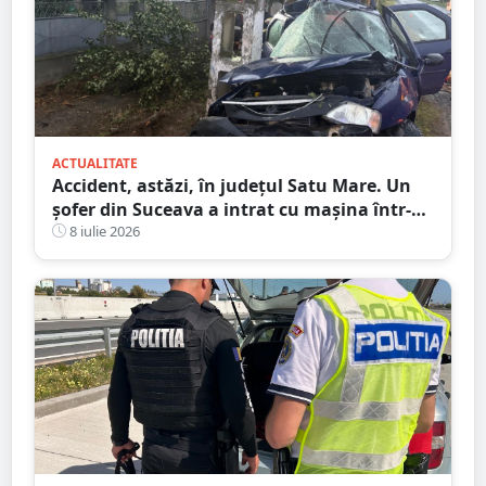
ACTUALITATE
Accident, astăzi, în județul Satu Mare. Un
șofer din Suceava a intrat cu mașina într-
un stâlp
8 iulie 2026