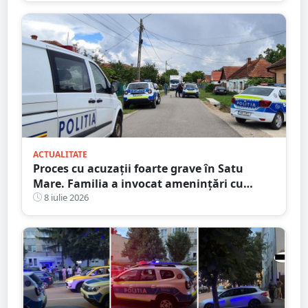
ACTUALITATE
Proces cu acuzații foarte grave în Satu
Mare. Familia a invocat amenințări cu
moartea, dar a pierdut în instanță
8 iulie 2026