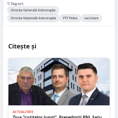
Tag-uri:
Direcția Generală Anticorupție
Direcția Națională Anticorupție
PTF Petea
vaccinare
Citește și
ACTUALITATE
Ziua ”cuțitelor lungi”. Președinții PNL Satu