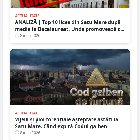
ACTUALITATE
ANALIZĂ | Top 10 licee din Satu Mare după
media la Bacalaureat. Unde promovează cei
mai mulți elevi cu note mari
8 iulie 2026
ACTUALITATE
Vijelii și ploi torențiale așteptate astăzi la
Satu Mare. Când expiră Codul galben
8 iulie 2026