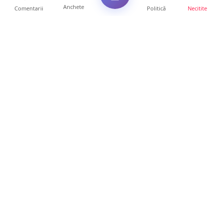
Anchete
Comentarii
Politică
Necitite
Ultimele articole
Polițist din Satu Mare, prins la volan cu 1,75
g/l alcool în...
19 ore • Locale
TOP Trapez lansează în premieră gardul
metalic „ZIG ZAG”. Ev...
19 ore • Locale
FOTO. Haos pentru pasagerii cursei Wizz Air
Satu Mare – Lond...
13 ore • Locale
Distracție scumpă la grătar. Sătmăreanul s-a