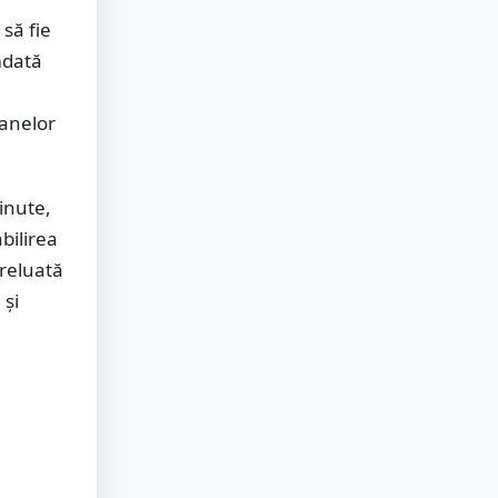
să fie
mdată
oanelor
inute,
bilirea
 reluată
 și