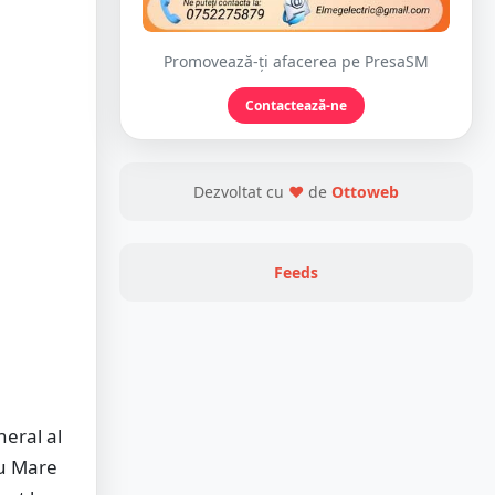
Promovează-ți afacerea pe PresaSM
Contactează-ne
Dezvoltat cu
❤
de
Ottoweb
Feeds
eral al
tu Mare