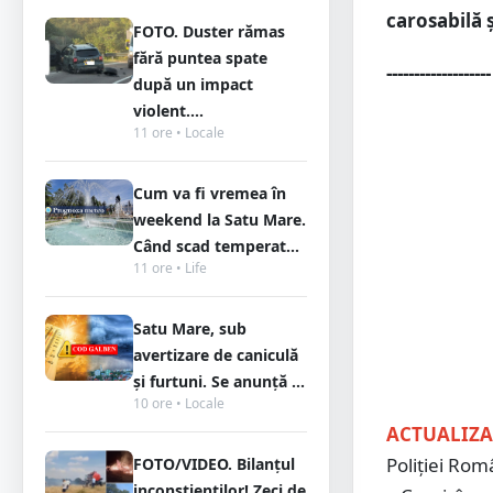
carosabilă 
FOTO. Duster rămas
fără puntea spate
-------------------
după un impact
violent....
11 ore • Locale
Cum va fi vremea în
weekend la Satu Mare.
Când scad temperat...
11 ore • Life
Satu Mare, sub
avertizare de caniculă
și furtuni. Se anunță ...
10 ore • Locale
ACTUALIZAR
Poliției Rom
FOTO/VIDEO. Bilanțul
inconștienților! Zeci de