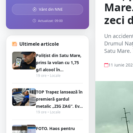
Mare.
Vânt din NNE
zeci 
Actualizat: 09:00
Un accident 
Drumul Nați
Ultimele articole
Satu Mare. 
Polițist din Satu Mare,
prins la volan cu 1,75
11 iunie 20
g/l alcool în...
19 ore • Locale
TOP Trapez lansează în
premieră gardul
metalic „ZIG ZAG”. Ev...
19 ore • Locale
FOTO. Haos pentru