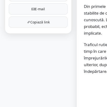
Din primele 
E-mail
stabilite de
cunoscută. L
Copiază link
probabil, ec
implicate.
Traficul rut
timp în care
împrejurăril
ulterior, dup
îndepărtarea