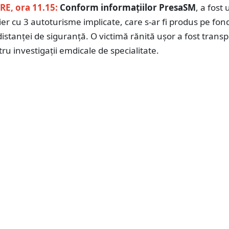
E, ora 11.15:
Conform informațiilor PresaSM
, a fost 
ier cu 3 autoturisme implicate, care s-ar fi produs pe fon
distanței de siguranță. O victimă rănită ușor a fost trans
tru investigații emdicale de specialitate.