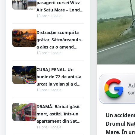
pasagerii cursei Wizz
Air Satu Mare – Lond...
13 ore • Locale
Distracție scumpă la
grătar. Sătmăreanul s-
a ales cu o amend...
13 ore • Locale
CURAJ PENAL. Un
bunic de 72 de ani s-a
urcat la volan și a d...
13 ore • Locale
DRAMĂ. Bărbat găsit
mort, astăzi, într-un
Un accident 
apartament din Sat...
Drumul Nați
11 ore • Locale
Mare. În ur