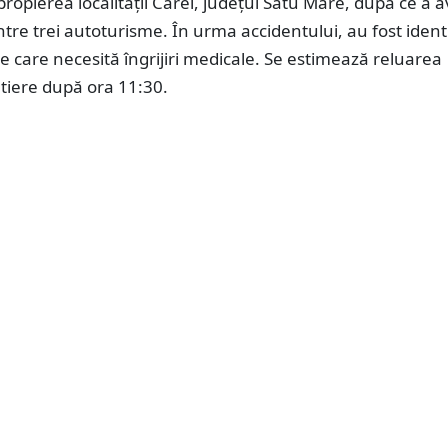
apropierea localității Carei, județul Satu Mare, după ce a a
între trei autoturisme. În urma accidentului, au fost ident
e care necesită îngrijiri medicale. Se estimează reluarea
rutiere după ora 11:30.