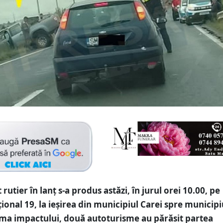
rutier în lanț s-a produs astăzi, în jurul orei 10.00, pe
onal 19, la ieșirea din municipiul Carei spre municipi
ma impactului, două autoturisme au părăsit partea