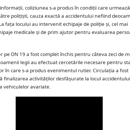
informații, coliziunea s-a produs în condiții care urmează 
 către polițiști, cauza exactă a accidentului nefiind deoca
a fața locului au intervenit echipaje de poliție și, cel mai
hipaje medicale și de prim ajutor pentru evaluarea pers
ier pe DN 19 a fost complet închis pentru câteva zeci de m
 oamenii legii au efectuat cercetările necesare pentru sta
or în care s-a produs evenimentul rutier. Circulația a fost
ă finalizarea activităților desfășurate la locul accidentului
 vehiculelor avariate.