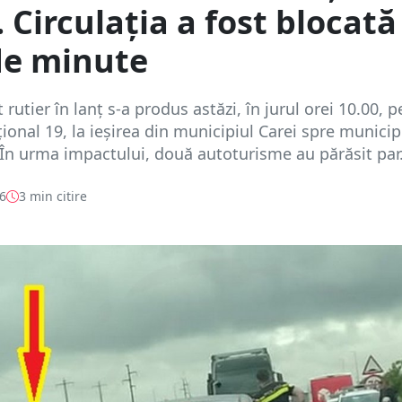
 Circulația a fost blocată
de minute
rutier în lanț s-a produs astăzi, în jurul orei 10.00, p
onal 19, la ieșirea din municipiul Carei spre municip
În urma impactului, două autoturisme au părăsit par.
26
3 min citire