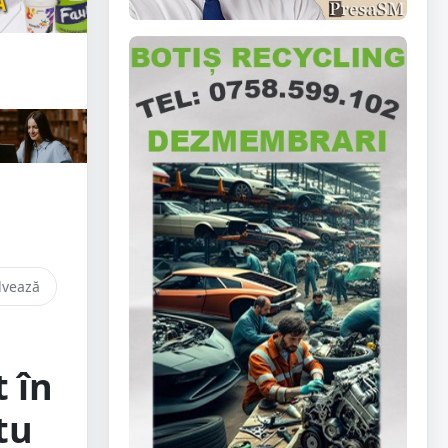
lvează
 în
tu