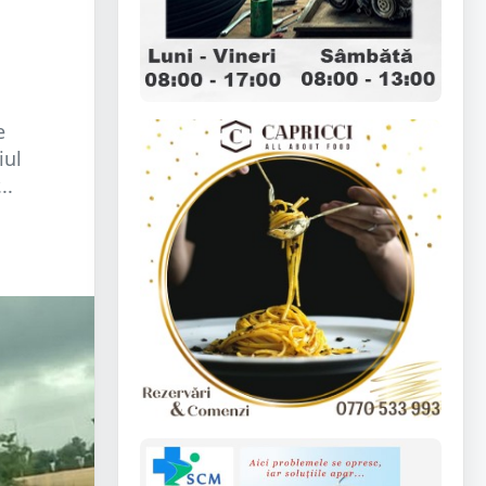
e
iul
..