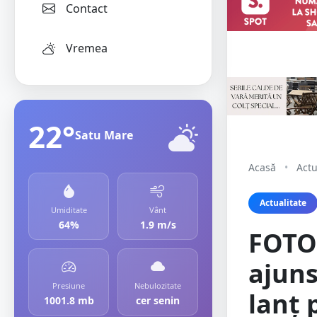
Contact
Vremea
22°
Satu Mare
Acasă
•
Actu
Actualitate
Umiditate
Vânt
64%
1.9 m/s
FOTO
ajuns
Presiune
Nebulozitate
lanț 
1001.8 mb
cer senin