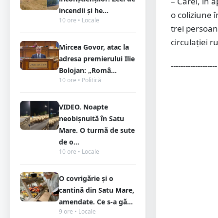
– Carei, în 
incendii și he...
o coliziune 
10 ore • Locale
trei persoan
circulației 
Mircea Govor, atac la
adresa premierului Ilie
-------------------
Bolojan: „Româ...
10 ore • Politică
VIDEO. Noapte
neobișnuită în Satu
Mare. O turmă de sute
de o...
10 ore • Locale
O covrigărie și o
cantină din Satu Mare,
amendate. Ce s-a gă...
9 ore • Locale