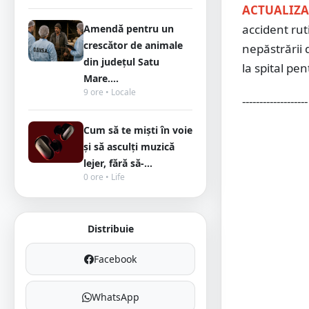
ACTUALIZAR
accident rut
Amendă pentru un
crescător de animale
nepăstrării 
din județul Satu
la spital pen
Mare....
9 ore • Locale
-------------------
Cum să te miști în voie
și să asculți muzică
lejer, fără să-...
0 ore • Life
Distribuie
Facebook
WhatsApp