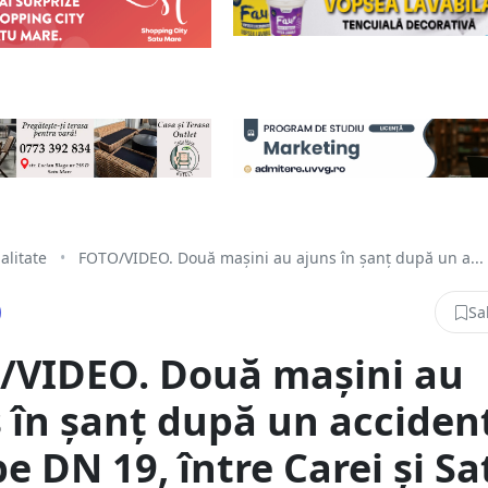
alitate
•
FOTO/VIDEO. Două mașini au ajuns în șanț după un a...
Sa
/VIDEO. Două mașini au
 în șanț după un accident
pe DN 19, între Carei și Sa