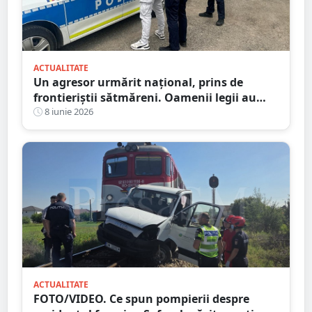
ACTUALITATE
Un agresor urmărit național, prins de
frontieriștii sătmăreni. Oamenii legii au
prins și un tânăr urmărit pentru furt
8 iunie 2026
ACTUALITATE
FOTO/VIDEO. Ce spun pompierii despre