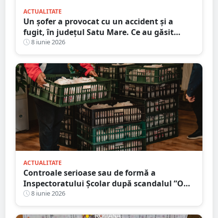
ACTUALITATE
Un șofer a provocat cu un accident și a
fugit, în județul Satu Mare. Ce au găsit
polițiștii după ce l-au prins
8 iunie 2026
ACTUALITATE
Controale serioase sau de formă a
Inspectoratului Școlar după scandalul ”O
masă caldă” în județul Satu Mare?!
8 iunie 2026