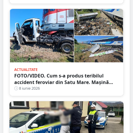
ACTUALITATE
FOTO/VIDEO. Cum s-a produs teribilul
accident feroviar din Satu Mare. Mașină
spulberată, șoferul a sărit din mașină
8 iunie 2026