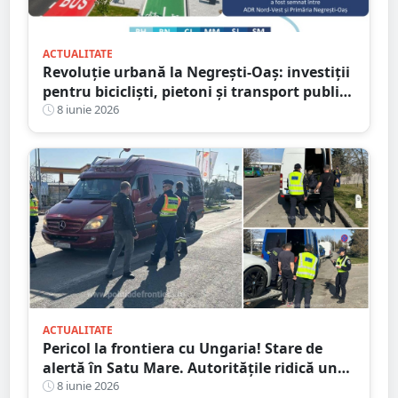
ACTUALITATE
Revoluție urbană la Negrești-Oaș: investiții
pentru bicicliști, pietoni și transport public.
Peste 100 de milioane investiți!
8 iunie 2026
ACTUALITATE
Pericol la frontiera cu Ungaria! Stare de
alertă în Satu Mare. Autoritățile ridică un
„zid biologic”, măsuri severe au fost luate
8 iunie 2026