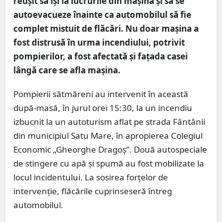
reușit să își ia lucrurile din mașină și să se
autoevacueze înainte ca automobilul să fie
complet mistuit de flăcări. Nu doar mașina a
fost distrusă în urma incendiului, potrivit
pompierilor, a fost afectată și fațada casei
lângă care se afla mașina.
Pompierii sătmăreni au intervenit în această
după-masă, în jurul orei 15:30, la un incendiu
izbucnit la un autoturism aflat pe strada Fântânii
din municipiul Satu Mare, în apropierea Colegiul
Economic „Gheorghe Dragoș”. Două autospeciale
de stingere cu apă și spumă au fost mobilizate la
locul incidentului. La sosirea forțelor de
intervenție, flăcările cuprinseseră întreg
automobilul.