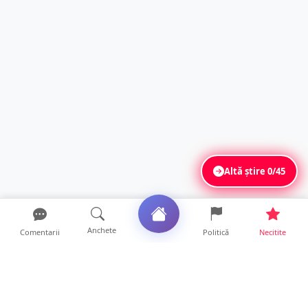
Altă știre
0/45
Anchete
Comentarii
Politică
Necitite
Ultimele articole