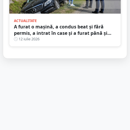
ACTUALITATE
A furat o mașină, a condus beat și fără
permis, a intrat în case și a furat până și
brazi ornamentali. Faptele unui minor din
12 iulie 2026
Satu Mare