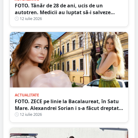
FOTO. Tânăr de 28 de ani, ucis de un
autotren. Medicii au luptat să-i salveze
viața, dar fără succes, în județul vecin
12 iulie 2026
ACTUALITATE
FOTO. ZECE pe linie la Bacalaureat, în Satu
Mare. Alexandrei Sorian i s-a făcut dreptate
după contestații
12 iulie 2026