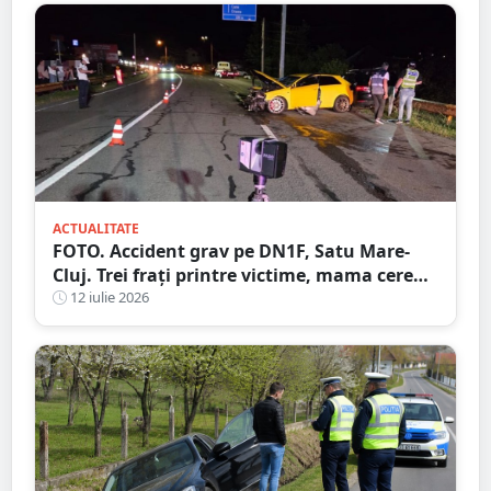
ACTUALITATE
FOTO. Accident grav pe DN1F, Satu Mare-
Cluj. Trei frați printre victime, mama cere
ajutorul martorilor
12 iulie 2026