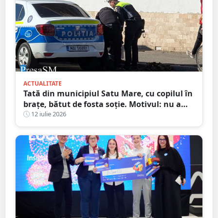
ACTUALITATE
Tată din municipiul Satu Mare, cu copilul în
brațe, bătut de fosta soție. Motivul: nu a
vrut să meargă în excursie
12 iulie 2026