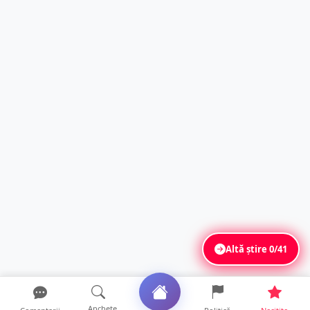
Altă știre
0/41
Anchete