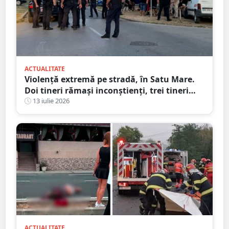
ACTUALITATE
Violență extremă pe stradă, în Satu Mare.
Doi tineri rămași inconștienți, trei tineri
reținuți, astăzi
13 iulie 2026
ACTUALITATE