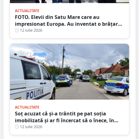
ACTUALITATE
FOTO. Elevii din Satu Mare care au
impresionat Europa. Au inventat o brățară
inteligentă pentru colegii nevăzători
12 iulie 2026
ACTUALITATE
Soț acuzat că și-a trântit pe pat soția
imobilizată și ar fi încercat să o înece, în
județul Satu Mare
12 iulie 2026