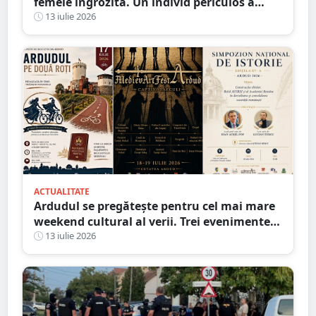
femeie îngrozită. Un individ periculos a
făcut praf Codul Penal
13 iulie 2026
ACTUALITATE
Ardudul se pregătește pentru cel mai mare
weekend cultural al verii. Trei evenimente
majore vor transforma orașul într-o
13 iulie 2026
capitală a istoriei vii