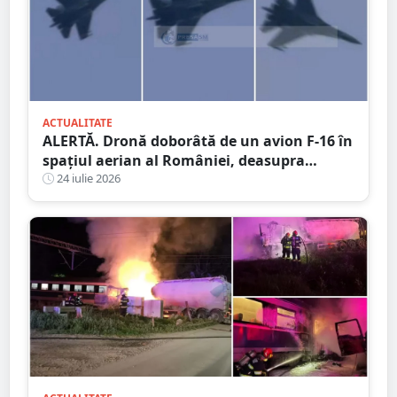
ACTUALITATE
ALERTĂ. Dronă doborâtă de un avion F-16 în
spațiul aerian al României, deasupra
județului Buzău
24 iulie 2026