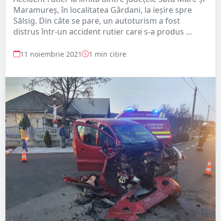
Maramureș, în localitatea Gârdani, la ieșire spre
Sălsig. Din câte se pare, un autoturism a fost
distrus într-un accident rutier care s-a produs ...
11 noiembrie 2021
1 min citire