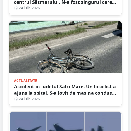
centrul Sătmarului. N-a fost singurul care a
călcat pe bec
24 iulie 2026
ACTUALITATE
Accident în județul Satu Mare. Un biciclist a
ajuns la spital. S-a lovit de mașina condusă
de un tânăr șofer
24 iulie 2026