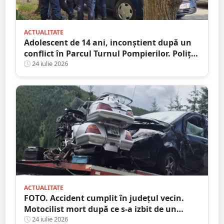
ACTUALITATE
Adolescent de 14 ani, inconștient după un
conflict în Parcul Turnul Pompierilor. Poliția
a deschis dosar penal
24 iulie 2026
ACTUALITATE
FOTO. Accident cumplit în județul vecin.
Motocilist mort după ce s-a izbit de un
copac și un microbuz
24 iulie 2026