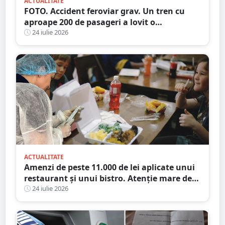
ACTUALITATE
FOTO. Accident feroviar grav. Un tren cu
aproape 200 de pasageri a lovit o
autocisternă, care a luat foc
24 iulie 2026
ACTUALITATE
Amenzi de peste 11.000 de lei aplicate unui
restaurant și unui bistro. Atenție mare de
unde mâncați
24 iulie 2026