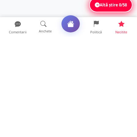
Altă știre
0/58
Anchete
Comentarii
Politică
Necitite
Ultimele articole
DRAMĂ. Bărbat găsit mort, astăzi, într-un
apartament din Sat...
11 ore • Locale
FOTO. Duster rămas fără puntea spate după
un impact violent....
11 ore • Locale
Satu Mare, sub avertizare de caniculă și
furtuni. Se anunță ...