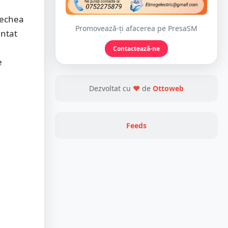
Pechea
Promovează-ți afacerea pe PresaSM
entat
Contactează-ne
e
Dezvoltat cu
❤
de
Ottoweb
Feeds