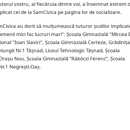
jutorul vostru, al fiecăruia dintre voi, a însemnat extrem 
plicat cei de la SamCivica pe pagina lor de socializare.
mCivica au dorit să mulțumească tuturor școlilor implicat
amenii mici fac lucruri mari": Școala Gimnazială "Mircea E
ional "Ioan Slavici", Școala Gimnazială Certeze, Grădinița
lungit Nr.1 Tășnad, Liceul Tehnologic Tășnad, Școala
Orașu Nou, Școala Gimnazială ”Rákóczi Ferenc”, Școala
Nr.1 Negrești-Oaș.