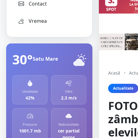
Contact
Vremea
30°
Satu Mare
Acasă
•
Actu
Actualitate
Umiditate
Vânt
42%
2.3 m/s
FOTOG
zâmbe
Presiune
Nebulozitate
elevi
1001.7 mb
cer partial
noros