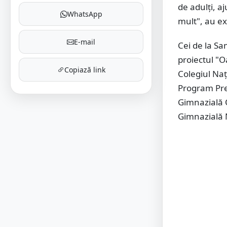
de adulți, a
WhatsApp
mult", au ex
E-mail
Cei de la Sa
proiectul "O
Copiază link
Colegiul Naț
Program Pre
Gimnazială 
Gimnazială 