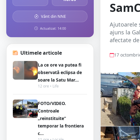
SamCi
Vânt din NNE
Ajutoarele 
Actualizat: 14:00
ajuns la Ga
afectate de
Ultimele articole
17 octombri
La ce ore va putea fi
observată eclipsa de
soare la Satu Mar...
12 ore • Life
FOTO/VIDEO.
Controale
„reinstituite”
temporar la frontiera
c...
11 ore • Locale