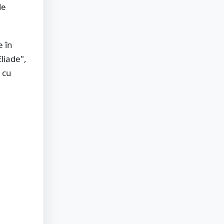
de
e în
liade",
 cu