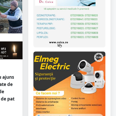
u ajuns
tate de
de
i de pat