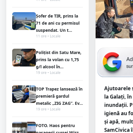
Șofer de TIR, prins la
71 de ani cu permisul
suspendat. Un t...
11 ore • Locale
Polițist din Satu Mare,
prins la volan cu 1,75
g/l alcool în...
19 ore • Locale
Ajutoarele 
TOP Trapez lansează în
premieră gardul
la Galați, 
metalic „ZIG ZAG”. Ev...
inundații. 
19 ore • Locale
igienă au fo
și apă, mul
FOTO. Haos pentru
SamCivica î
pasagerii cursei Wizz