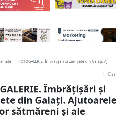
alitate
•
FOTOGALERIE. Îmbrățișări și zâmbete din Galați. Aj...
Sa
ALERIE. Îmbrățișări și
te din Galați. Ajutoarel
lor sătmăreni și ale