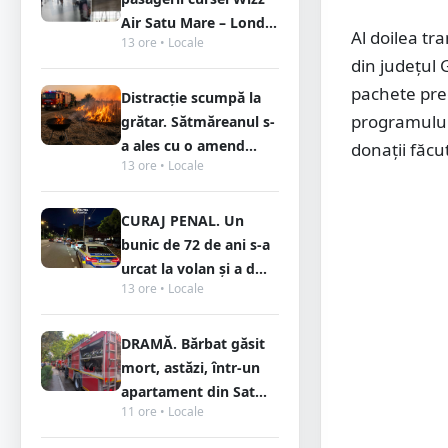
Air Satu Mare – Lond...
Al doilea t
13 ore • Locale
din județul 
pachete preg
Distracție scumpă la
programulu
grătar. Sătmăreanul s-
a ales cu o amend...
donații făcu
13 ore • Locale
CURAJ PENAL. Un
bunic de 72 de ani s-a
urcat la volan și a d...
13 ore • Locale
DRAMĂ. Bărbat găsit
mort, astăzi, într-un
apartament din Sat...
11 ore • Locale