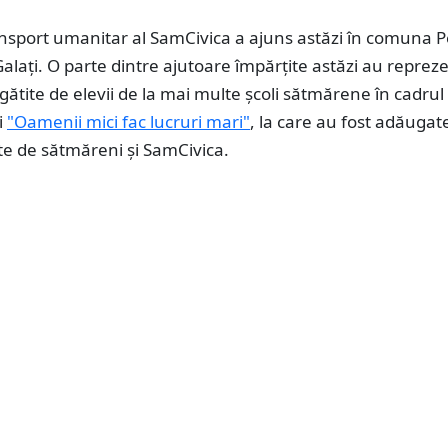
ransport umanitar al SamCivica a ajuns astăzi în comuna 
Galați. O parte dintre ajutoare împărțite astăzi au reprez
ătite de elevii de la mai multe școli sătmărene în cadrul
i
"Oamenii mici fac lucruri mari"
, la care au fost adăugat
te de sătmăreni și SamCivica.