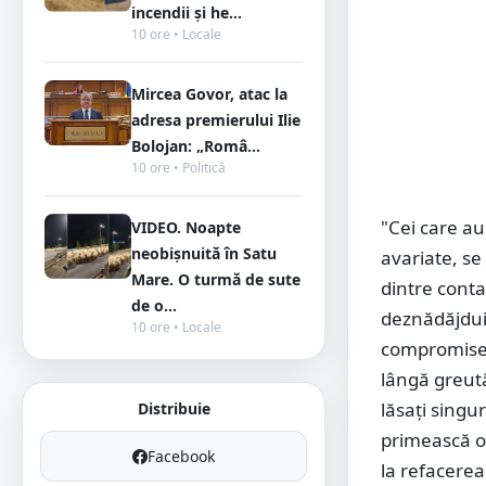
incendii și he...
10 ore • Locale
Mircea Govor, atac la
adresa premierului Ilie
Bolojan: „Româ...
10 ore • Politică
"Cei care au
VIDEO. Noapte
neobișnuită în Satu
avariate, se
Mare. O turmă de sute
dintre contai
de o...
deznădăjduiț
10 ore • Locale
compromise, 
lângă greutăț
lăsați singu
Distribuie
primească o 
Facebook
la refacerea