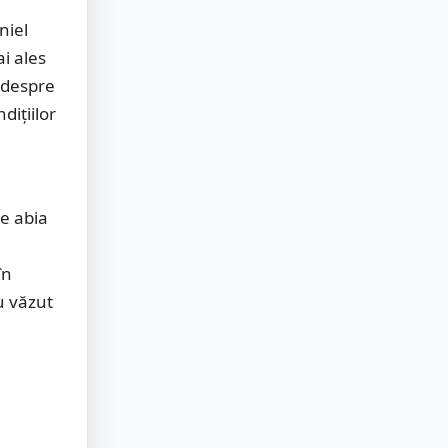
niel
i ales
i despre
dițiilor
țe abia
în
au văzut