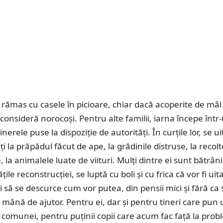
 rămas cu casele în picioare, chiar dacă acoperite de mâl 
 consideră norocoși. Pentru alte familii, iarna începe într
nerele puse la dispoziție de autorități. În curțile lor, se ui
i la prăpădul făcut de ape, la grădinile distruse, la recolt
la animalele luate de viituri. Mulți dintre ei sunt bătrâni
ile reconstrucției, se luptă cu boli și cu frica că vor fi uita
ri să se descurce cum vor putea, din pensii mici și fără ca 
mână de ajutor. Pentru ei, dar și pentru tineri care pun
 comunei, pentru puținii copii care acum fac față la pro