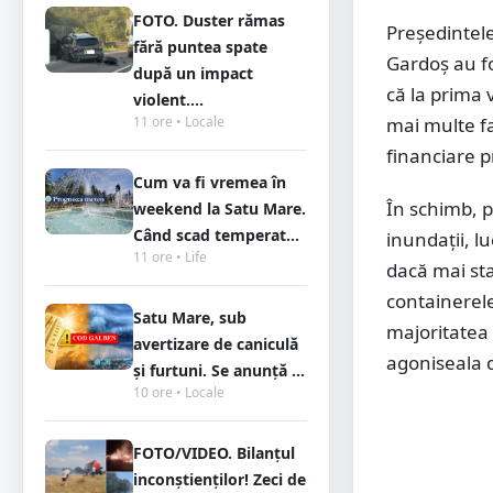
FOTO. Duster rămas
Președintel
fără puntea spate
Gardoș au fo
după un impact
că la prima v
violent....
11 ore • Locale
mai multe fa
financiare p
Cum va fi vremea în
În schimb, p
weekend la Satu Mare.
Când scad temperat...
inundații, l
11 ore • Life
dacă mai sta
containerele 
Satu Mare, sub
majoritatea 
avertizare de caniculă
agoniseala d
și furtuni. Se anunță ...
10 ore • Locale
FOTO/VIDEO. Bilanțul
inconștienților! Zeci de