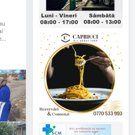
 au
ai
...