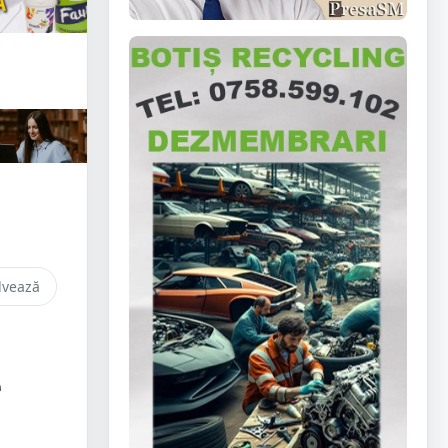
lvează
e