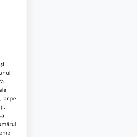
și
-unul
tă
ele
, iar pe
ți,
să
 umărul
bleme