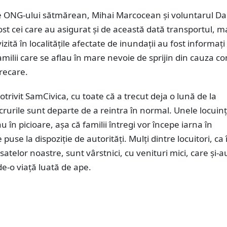
e ONG-ului sătmărean, Mihai Marcocean și voluntarul Da
st cei care au asigurat și de această dată transportul, ma
izită în localitățile afectate de inundații au fost informaț
milii care se aflau în mare nevoie de sprijin din cauza con
recare.
otrivit SamCivica, cu toate că a trecut deja o lună de la
ucrurile sunt departe de a reintra în normal. Unele locuin
u în picioare, așa că familii întregi vor începe iarna în
puse la dispoziție de autorități. Mulți dintre locuitori, ca 
satelor noastre, sunt vârstnici, cu venituri mici, care și-
e-o viață luată de ape.