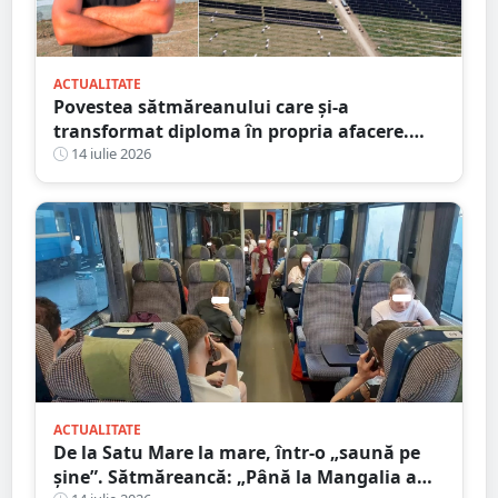
ACTUALITATE
Povestea sătmăreanului care și-a
transformat diploma în propria afacere.
Parc solar de 460 de milioane de euro,
14 iulie 2026
protejat cu proiectul său
ACTUALITATE
De la Satu Mare la mare, într-o „saună pe
șine”. Sătmăreancă: „Până la Mangalia a