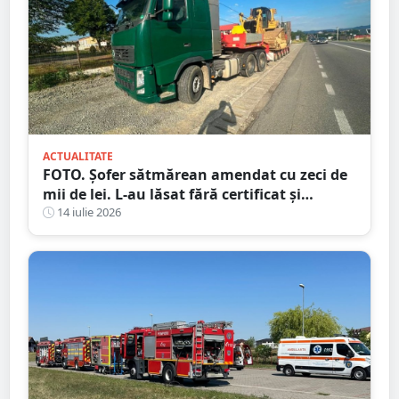
ACTUALITATE
FOTO. Șofer sătmărean amendat cu zeci de
mii de lei. L-au lăsat fără certificat și
plăcuțe
14 iulie 2026