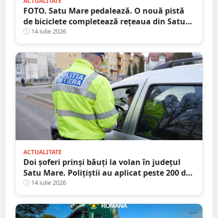
ACTUALITATE
FOTO. Satu Mare pedalează. O nouă pistă
de biciclete completează rețeaua din Satu
Mare
14 iulie 2026
ACTUALITATE
Doi șoferi prinși băuți la volan în județul
Satu Mare. Polițiștii au aplicat peste 200 de
amenzi într-o singură zi
14 iulie 2026