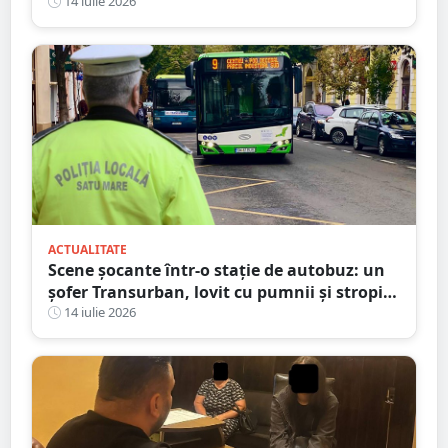
fost un calvar”
14 iulie 2026
ACTUALITATE
Scene șocante într-o stație de autobuz: un
șofer Transurban, lovit cu pumnii și stropit
cu spray lacrimogen
14 iulie 2026