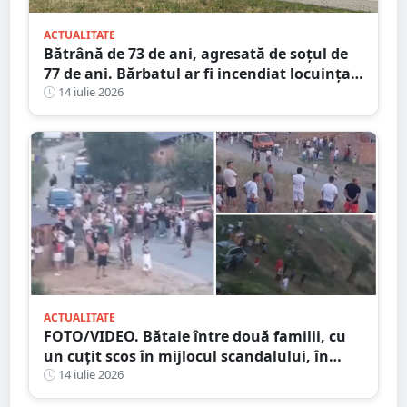
ACTUALITATE
Bătrână de 73 de ani, agresată de soțul de
77 de ani. Bărbatul ar fi incendiat locuința
din județul Satu Mare
14 iulie 2026
ACTUALITATE
FOTO/VIDEO. Bătaie între două familii, cu
un cuțit scos în mijlocul scandalului, în
Satu Mare. 400 de persoane la fața locului
14 iulie 2026