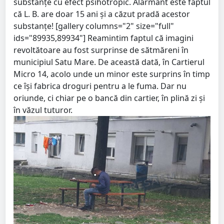
substanțe cu efect psihotropic. Alarmant este faptul
că L. B. are doar 15 ani și a căzut pradă acestor
substanțe! [gallery columns="2" size="full"
ids="89935,89934"] Reamintim faptul că imagini
revoltătoare au fost surprinse de sătmăreni în
municipiul Satu Mare. De această dată, în Cartierul
Micro 14, acolo unde un minor este surprins în timp
ce își fabrica droguri pentru a le fuma. Dar nu
oriunde, ci chiar pe o bancă din cartier, în plină zi și
în văzul tuturor.