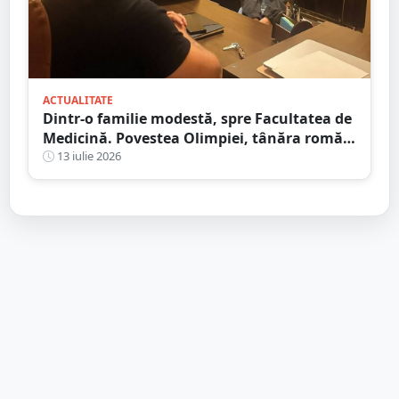
ACTUALITATE
Dintr-o familie modestă, spre Facultatea de
Medicină. Povestea Olimpiei, tânăra romă
care refuză să lase sărăcia să-i decidă
13 iulie 2026
viitorul