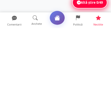
Altă știre
0/49
Anchete
Comentarii
Politică
Necitite
Ultimele articole
Mamă de doar 36 de ani, măcinată de
cancer. Doi copii luptă ...
21 ore • Locale
Un sătmărean acuză un centru medical că i-
a anulat consultaț...
20 ore • Locale
TRAGEDIE. Un tânăr român de doar 19 ani a
murit în timp ce c...