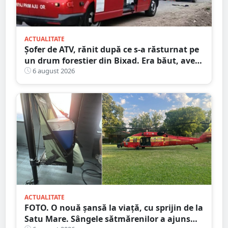
ACTUALITATE
Șofer de ATV, rănit după ce s-a răsturnat pe
un drum forestier din Bixad. Era băut, avea
permisul anulat, iar vehiculul nu era
6 august 2026
înmatriculat
ACTUALITATE
FOTO. O nouă șansă la viață, cu sprijin de la
Satu Mare. Sângele sătmărenilor a ajuns