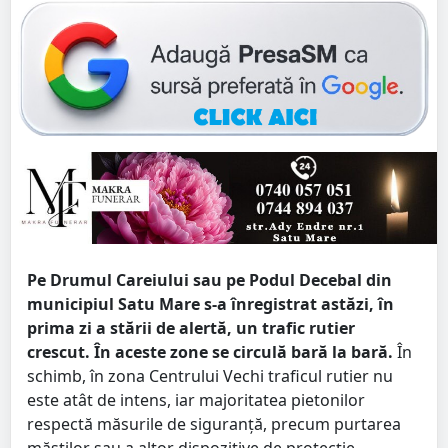
Pe Drumul Careiului sau pe Podul Decebal din
municipiul Satu Mare s-a înregistrat astăzi, în
prima zi a stării de alertă, un trafic rutier
crescut. În aceste zone se circulă bară la bară.
În
schimb, în zona Centrului Vechi traficul rutier nu
este atât de intens, iar majoritatea pietonilor
respectă măsurile de siguranță, precum purtarea
măștilor sau a altor dispozitive de protecție,