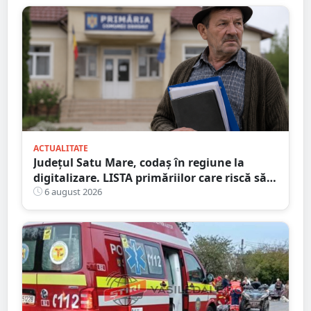
ACTUALITATE
Județul Satu Mare, codaș în regiune la
digitalizare. LISTA primăriilor care riscă să
piardă bani de la buget
6 august 2026