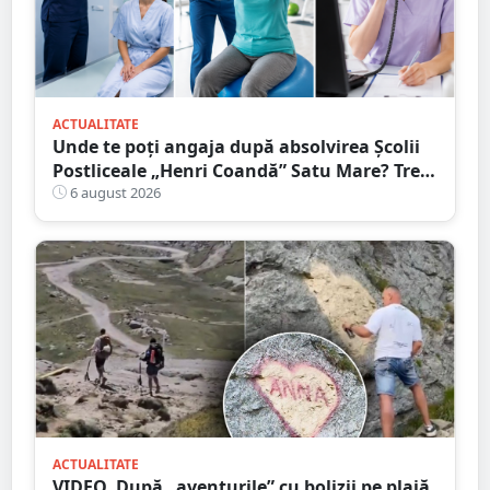
ACTUALITATE
Unde te poți angaja după absolvirea Școlii
Postliceale „Henri Coandă” Satu Mare? Trei
calificări medicale, numeroase oportunități
6 august 2026
de carieră
ACTUALITATE
VIDEO. După „aventurile” cu bolizii pe plajă,