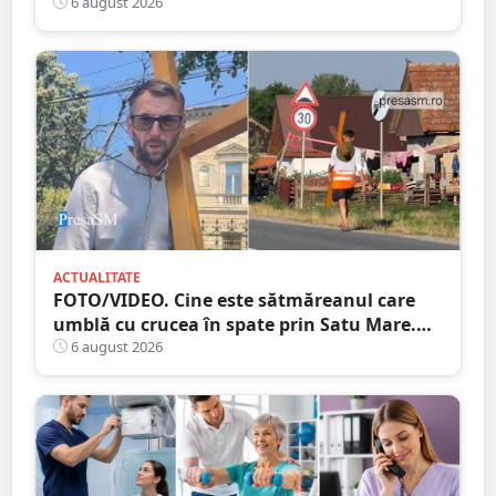
într-o misiune contra cronometru pentru
6 august 2026
un transplant hepatic
ACTUALITATE
FOTO/VIDEO. Cine este sătmăreanul care
umblă cu crucea în spate prin Satu Mare.
De ce face acest gest
6 august 2026