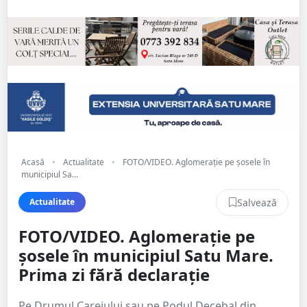
Acasă
•
Actualitate
•
FOTO/VIDEO. Aglomerație pe șosele în
municipiul Sa...
Salvează
Actualitate
FOTO/VIDEO. Aglomerație pe
șosele în municipiul Satu Mare.
Prima zi fără declarație
Pe Drumul Careiului sau pe Podul Decebal din