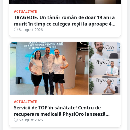
ACTUALITATE
TRAGEDIE. Un tânăr român de doar 19 ani a
murit în timp ce culegea roșii la aproape 40
de grade Celsius,în Italia
6 august 2026
ACTUALITATE
Servicii de TOP în sănătate! Centru de
recuperare medicală PhysiOro lansează
Divizia medicală PhysiOro
6 august 2026