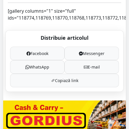
[gallery columns="1" size="full"
ids="118774,118769,118770,118768,118773,118772,1187
Distribuie articolul
Facebook
Messenger
WhatsApp
E-mail
Copiază link