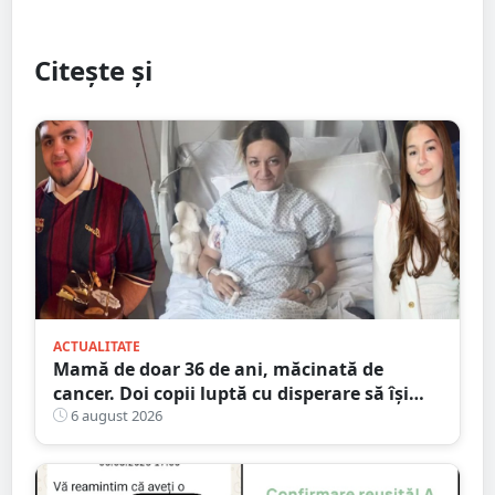
Citește și
ACTUALITATE
Mamă de doar 36 de ani, măcinată de
cancer. Doi copii luptă cu disperare să își
salveze mama: „Nu o lăsați să se stingă”
6 august 2026