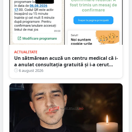
ACTUALITATE
Un sătmărean acuză un centru medical că i-
a anulat consultația gratuită și i-a cerut
250 de lei pentru aceeași programare
6 august 2026