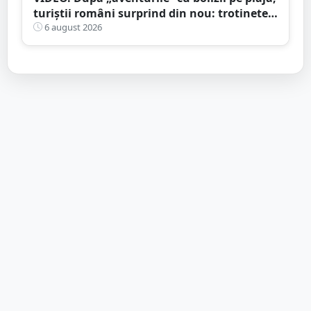
turiștii români surprind din nou: trotinete
pe Bucegi și declarații de dragoste pe stânci
6 august 2026