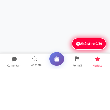
Altă știre
0/59
Anchete
Comentarii
Politică
Necitite
Ultimele articole
ANCHETĂ. Acuzații explozive la DGASPC
Satu Mare! Salarii uri...
18 ore • Anchete