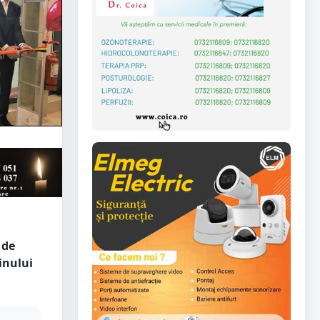
 de
inului