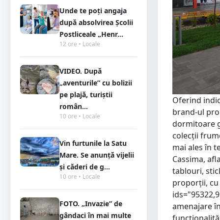
Unde te poți angaja
după absolvirea Școlii
Postliceale „Henr...
12 ore • Locale
VIDEO. După
„aventurile” cu bolizii
pe plajă, turiștii
Oferind indic
român...
brand-ul prop
10 ore • Locale
dormitoare g
colecții frum
Vin furtunile la Satu
mai ales în t
Mare. Se anunță vijelii
Cassima, afla
și căderi de g...
tablouri, sti
10 ore • Locale
proporții, cu
ids="95322,9
FOTO. „Invazie” de
amenajare înt
gândaci în mai multe
funcționalit