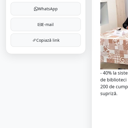
WhatsApp
E-mail
Copiază link
- 40% la sis
de bibliotec
200 de cumpă
supriză.