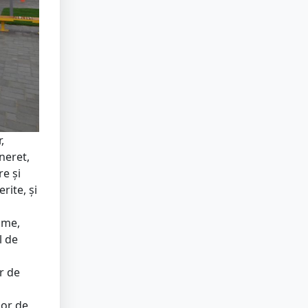
,
neret,
e și
rite, și
ame,
l de
r de
șor de