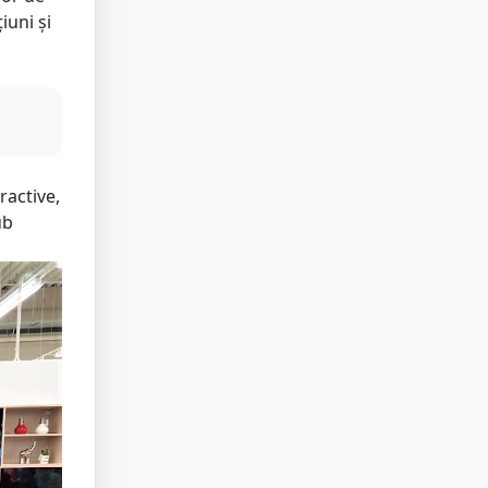
iuni și
ractive,
ub