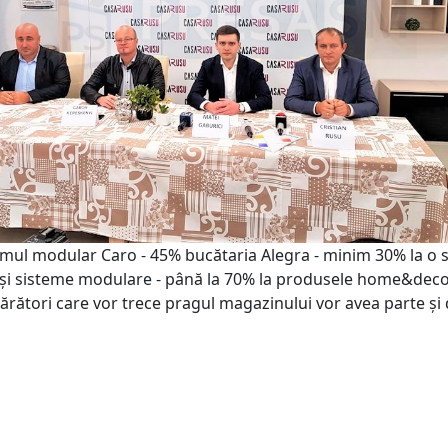
temul modular Caro - 45% bucătaria Alegra - minim 30% la o s
i și sisteme modulare - până la 70% la produsele home&deco
rători care vor trece pragul magazinului vor avea parte și 