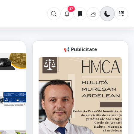
37
📢 Publicitate