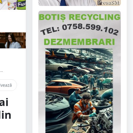
..
lvează
ai
din