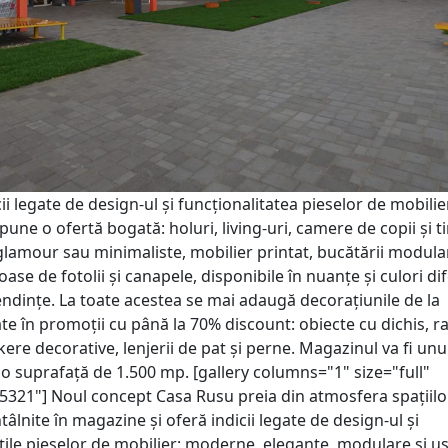
ii legate de design-ul și funcționalitatea pieselor de mobilier
une o ofertă bogată: holuri, living-uri, camere de copii și ti
lamour sau minimaliste, mobilier printat, bucătării modular
oase de fotolii și canapele, disponibile în nuanțe și culori dife
endințe. La toate acestea se mai adaugă decorațiunile de la
te în promoții cu până la 70% discount: obiecte cu dichis, r
ckere decorative, lenjerii de pat și perne. Magazinul va fi unu
 o suprafață de 1.500 mp. [gallery columns="1" size="full"
5321"] Noul concept Casa Rusu preia din atmosfera spațiilo
âlnite în magazine și oferă indicii legate de design-ul și
ățile pieselor de mobilier: moderne, elegante, modulare și u