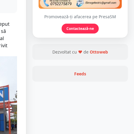
Promovează-ți afacerea pe PresaSM
ceput
Contactează-ne
 să
al
ivit
Dezvoltat cu
❤
de
Ottoweb
Feeds