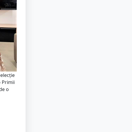
elecție
 Primii
de o