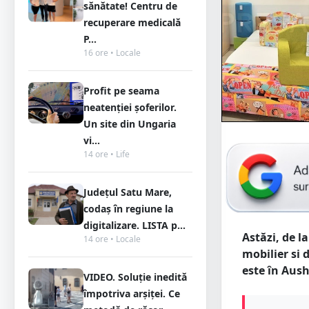
sănătate! Centru de
recuperare medicală
P...
16 ore • Locale
Profit pe seama
neatenției șoferilor.
Un site din Ungaria
vi...
14 ore • Life
Județul Satu Mare,
codaș în regiune la
digitalizare. LISTA p...
Astăzi, de 
14 ore • Locale
mobilier si 
este în Aush
VIDEO. Soluție inedită
împotriva arșiței. Ce