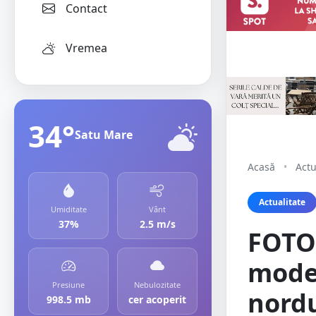
Contact
Vremea
34°
Satu Mare
Acasă
•
Actu
Actualitate
Umiditate
Vânt
37%
2.5 m/s
FOTO/
mode
Presiune
Nebulozitate
nordu
998.5 mb
cer acoperit