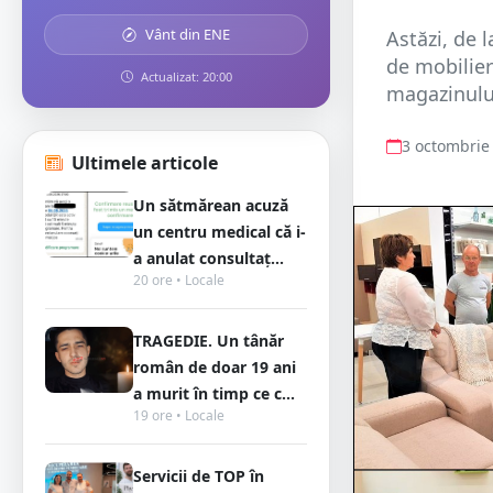
Vânt din ENE
Astăzi, de 
de mobilier
Actualizat: 20:00
magazinului
3 octombrie
Ultimele articole
Un sătmărean acuză
un centru medical că i-
a anulat consultaț...
20 ore • Locale
TRAGEDIE. Un tânăr
român de doar 19 ani
a murit în timp ce c...
19 ore • Locale
Servicii de TOP în