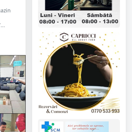
gazin
...