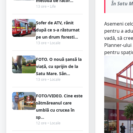
metodă de răcor...
În Satu M
13 ore • Life
Șofer de ATV, rănit
Asemeni celo
după ce s-a răsturnat
pentru a adu
pe un drum foresti...
vadă, să cree
13 ore • Locale
Planner-ului 
pentru spațiu
FOTO. O nouă șansă la
viață, cu sprijin de la
Satu Mare. Sân...
13 ore • Locale
FOTO/VIDEO. Cine este
sătmăreanul care
umblă cu crucea în
sp...
12 ore • Locale