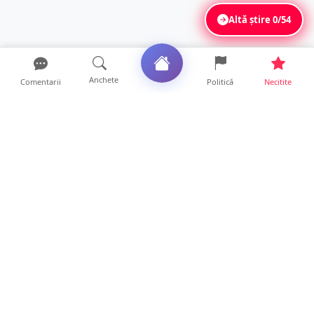
Altă știre
0/54
Anchete
Comentarii
Politică
Necitite
Ultimele articole
VIDEO. Soluție inedită împotriva arșiței. Ce
metodă de răcor...
13 ore • Life
Șofer de ATV, rănit după ce s-a răsturnat pe
un drum foresti...
13 ore • Locale
FOTO. O nouă șansă la viață, cu sprijin de la