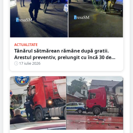
ACTUALITATE
Tânărul sătmărean rămâne după gratii.
Arestul preventiv, prelungit cu încă 30 de
zile în dosarul morții de la Ștrandul Satu
17 iulie 2026
Mare