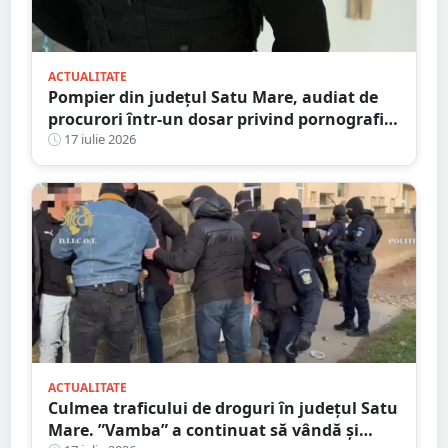
ACTUALITATE
Pompier din județul Satu Mare, audiat de
procurori într-un dosar privind pornografia
infantilă
17 iulie 2026
ACTUALITATE
Culmea traficului de droguri în județul Satu
Mare. ”Vamba” a continuat să vândă și