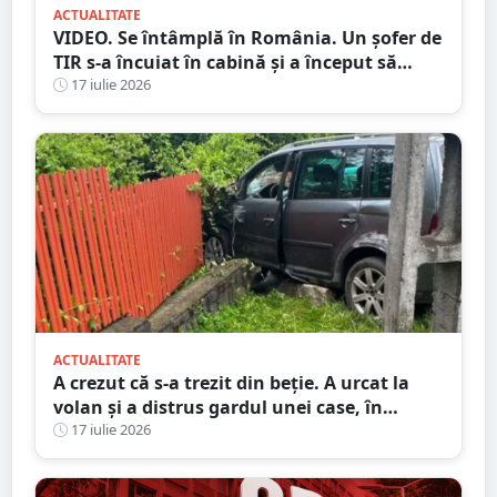
ACTUALITATE
VIDEO. Se întâmplă în România. Un șofer de
TIR s-a încuiat în cabină și a început să
arunce cu obiecte în trecători. Au intervenit
17 iulie 2026
mascații
ACTUALITATE
A crezut că s-a trezit din beție. A urcat la
volan și a distrus gardul unei case, în
județul Satu Mare
17 iulie 2026