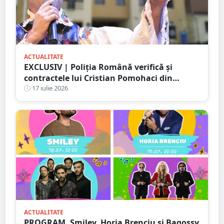
ACTUALITATE
EXCLUSIV | Poliția Română verifică și
contractele lui Cristian Pomohaci din
județul Satu Mare. PresaSM a reușit să
17 iulie 2026
oprească un concert încă din 2023
ACTUALITATE
PROGRAM. Smiley, Horia Brenciu și Bagossy