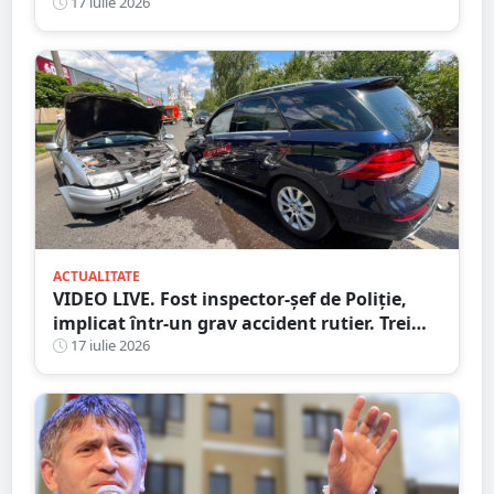
după ce a fost prins
17 iulie 2026
ACTUALITATE
VIDEO LIVE. Fost inspector-șef de Poliție,
implicat într-un grav accident rutier. Trei
persoane au ajuns la spital
17 iulie 2026