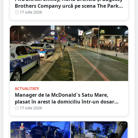
Brothers Company urcă pe scena The Park
Festival. Trei zile de concerte la Carei
17 iulie 2026
ACTUALITATE
Manager de la McDonald`s Satu Mare,
plasat în arest la domiciliu într-un dosar
DIICOT de trafic de droguri
17 iulie 2026