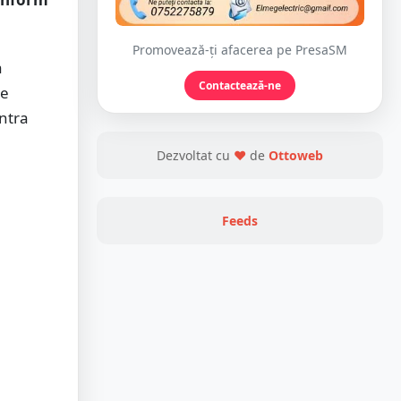
Promovează-ți afacerea pe PresaSM
a
Contactează-ne
de
ntra
Dezvoltat cu
❤
de
Ottoweb
Feeds