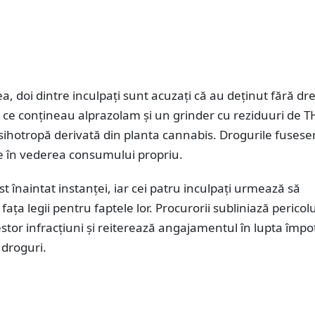
 doi dintre inculpați sunt acuzați că au deținut fără dre
ce conțineau alprazolam și un grinder cu reziduuri de T
sihotropă derivată din planta cannabis. Drogurile fusese
te în vederea consumului propriu.
st înaintat instanței, iar cei patru inculpați urmează să
ața legii pentru faptele lor. Procurorii subliniază pericolu
cestor infracțiuni și reiterează angajamentul în lupta împo
 droguri.