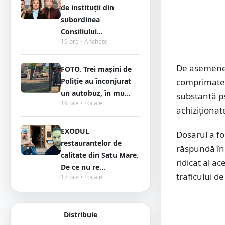
de instituții din
subordinea
Consiliului...
19 ore • Anchete
De asemenea,
FOTO. Trei mașini de
Poliție au înconjurat
comprimate 
un autobuz, în mu...
substanță p
19 ore • Locale
achiziționa
EXODUL
Dosarul a fo
restaurantelor de
răspundă în f
calitate din Satu Mare.
ridicat al a
De ce nu re...
traficului de
17 ore • Locale
Distribuie