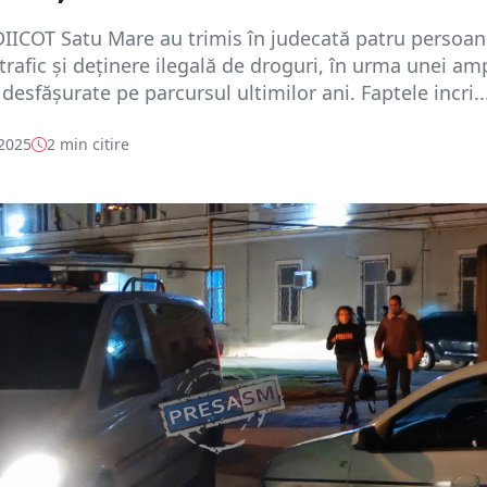
DIICOT Satu Mare au trimis în judecată patru persoa
trafic și deținere ilegală de droguri, în urma unei am
 desfășurate pe parcursul ultimilor ani. Faptele incri..
 2025
2 min citire