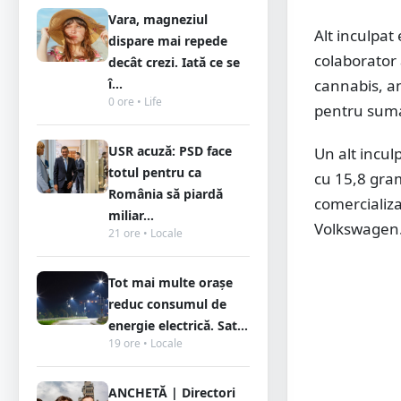
Vara, magneziul
Alt inculpat
dispare mai repede
colaborator 
decât crezi. Iată ce se
î...
cannabis, am
0 ore • Life
pentru suma
USR acuză: PSD face
Un alt incul
totul pentru ca
cu 15,8 gra
România să piardă
comercializa
miliar...
Volkswagen
21 ore • Locale
Tot mai multe orașe
reduc consumul de
energie electrică. Sat...
19 ore • Locale
ANCHETĂ | Directori