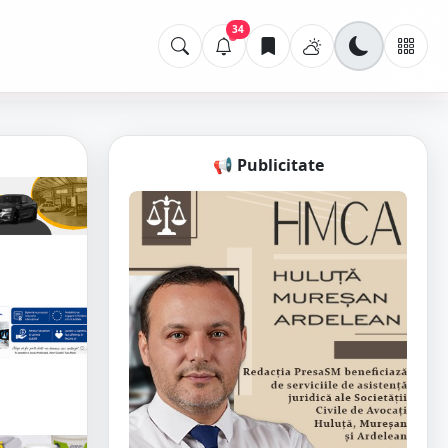
34
📢 Publicitate