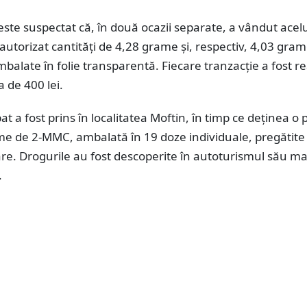
 este suspectat că, în două ocazii separate, a vândut acelu
autorizat cantități de 4,28 grame și, respectiv, 4,03 gra
balate în folie transparentă. Fiecare tranzacție a fost re
 de 400 lei.
pat a fost prins în localitatea Moftin, în timp ce deținea o
me de 2-MMC, ambalată în 19 doze individuale, pregătite
re. Drogurile au fost descoperite în autoturismul său m
.