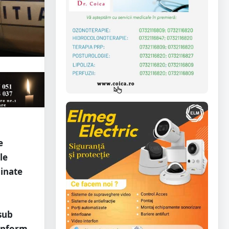
e
le
minate
 sub
conform