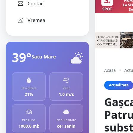
Contact
Vremea
39°
Satu Mare
Acasă
•
Actu
Actualitate
Umiditate
Vânt
21%
1.0 m/s
Gașca
Patru
Presiune
Nebulozitate
subst
1000.6 mb
cer senin