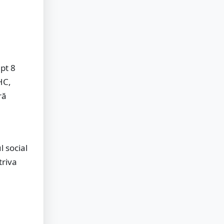
pt 8
HC,
ră
l social
triva