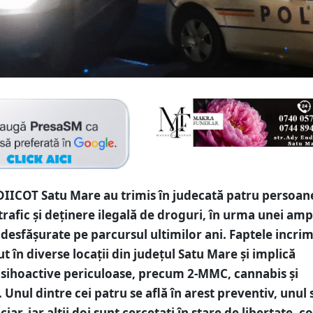
DIICOT Satu Mare au trimis în judecată patru persoan
trafic și deținere ilegală de droguri, în urma unei amp
i desfășurate pe parcursul ultimilor ani. Faptele incri
t în diverse locații din județul Satu Mare și implică
sihoactive periculoase, precum 2-MMC, cannabis și
 Unul dintre cei patru se află în arest preventiv, unul
ciar, iar alții doi sunt cercetați în stare de libertate, 