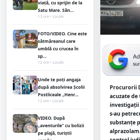
viață, cu sprijin de la
Satu Mare. Sân...
13 ore • Locale
FOTO/VIDEO. Cine este
sătmăreanul care
umblă cu crucea în
sp...
12 ore • Locale
Unde te poți angaja
Procurorii 
după absolvirea Școlii
Postliceale „Henr...
acuzate de 
12 ore • Locale
investigați
s-au petrecu
VIDEO. După
substanțe p
„aventurile” cu bolizii
alprazolam.
pe plajă, turiștii
control judi