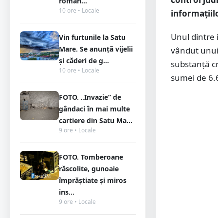
român...
10 ore • Locale
informațiil
Unul dintre 
Vin furtunile la Satu
Mare. Se anunță vijelii
vândut unui
și căderi de g...
substanță c
10 ore • Locale
sumei de 6.6
FOTO. „Invazie” de
gândaci în mai multe
cartiere din Satu Ma...
9 ore • Locale
FOTO. Tomberoane
răscolite, gunoaie
împrăștiate și miros
ins...
9 ore • Locale