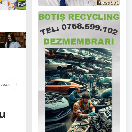
lvează
cu