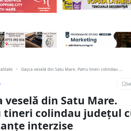
alitate
•
Gașca veselă din Satu Mare. Patru tineri colindau ...
Sa
 veselă din Satu Mare.
 tineri colindau județul 
anțe interzise