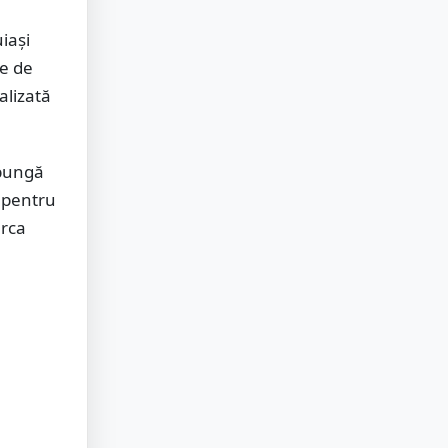
iași
me de
alizată
 pungă
 pentru
arca