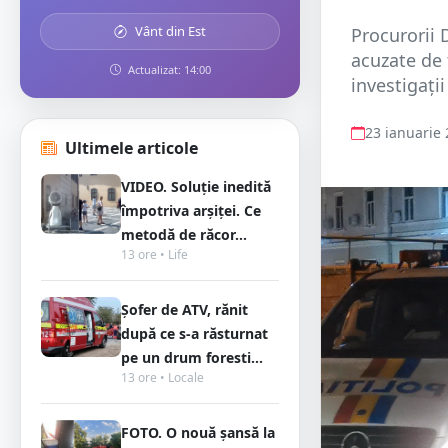
Vânt din Est
Procurorii 
acuzate de 
Actualizat: 14:00
investigații
23 ianuarie
Ultimele articole
VIDEO. Soluție inedită
împotriva arșiței. Ce
metodă de răcor...
13 ore • Life
Șofer de ATV, rănit
după ce s-a răsturnat
pe un drum foresti...
13 ore • Locale
FOTO. O nouă șansă la