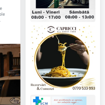
ne
ple
.