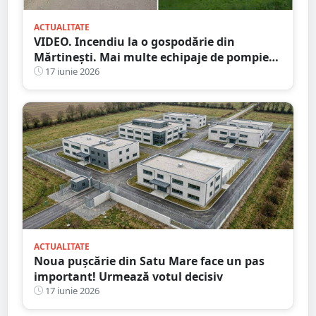
ACTUALITATE
VIDEO. Incendiu la o gospodărie din
Mărtinești. Mai multe echipaje de pompieri
au intervenit de urgență
17 iunie 2026
ACTUALITATE
Noua pușcărie din Satu Mare face un pas
important! Urmează votul decisiv
17 iunie 2026