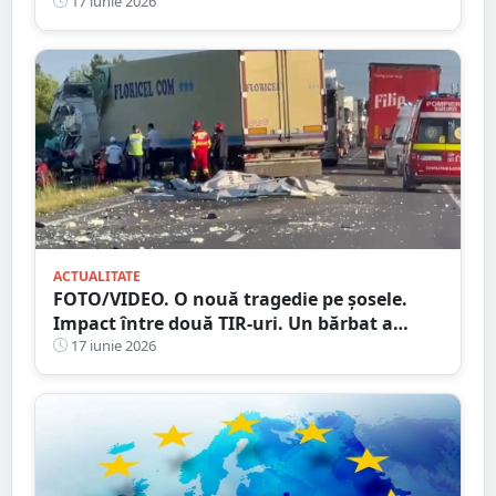
pierderea unor drepturi salariale
17 iunie 2026
ACTUALITATE
FOTO/VIDEO. O nouă tragedie pe șosele.
Impact între două TIR-uri. Un bărbat a
murit, alte două persoane au ajuns la spital
17 iunie 2026