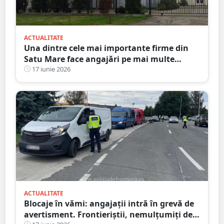
ACTUALITATE
Una dintre cele mai importante firme din
Satu Mare face angajări pe mai multe
posturi: SECRETARĂ, FREZOR CNC și
17 iunie 2026
RECTIFICATOR. Salarii atractive, premii și
masă caldă
ACTUALITATE
Blocaje în vămi: angajații intră în grevă de
avertisment. Frontieriștii, nemulțumiți de