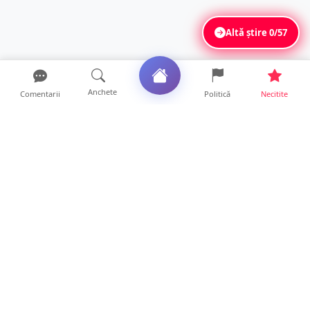
Altă știre
0/57
Anchete
Comentarii
Politică
Necitite
Ultimele articole
Profit pe seama neatenției șoferilor. Un site
din Ungaria vi...
14 ore • Life
Județul Satu Mare, codaș în regiune la
digitalizare. LISTA p...
14 ore • Locale
VIDEO. Soluție inedită împotriva arșiței. Ce