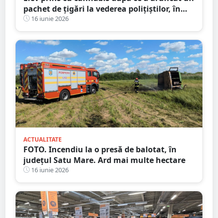
pachet de țigări la vederea polițiștilor, în
Satu Mare
16 iunie 2026
ACTUALITATE
FOTO. Incendiu la o presă de balotat, în
județul Satu Mare. Ard mai multe hectare
16 iunie 2026