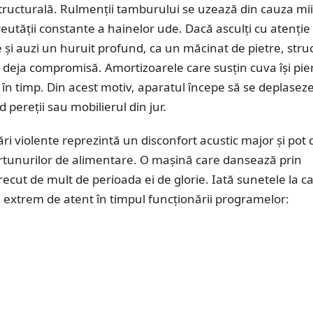
tructurală. Rulmenții tamburului se uzează din cauza mii
 greutății constante a hainelor ude. Dacă asculți cu atenție
 și auzi un huruit profund, ca un măcinat de pietre, stru
 deja compromisă. Amortizoarele care susțin cuva își pie
a în timp. Din acest motiv, aparatul începe să se deplasez
d pereții sau mobilierul din jur.
ri violente reprezintă un disconfort acustic major și pot 
urtunurilor de alimentare. O mașină care dansează prin
recut de mult de perioada ei de glorie. Iată sunetele la c
ii extrem de atent în timpul funcționării programelor: