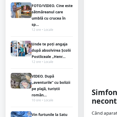
FOTO/VIDEO. Cine este
sătmăreanul care
umblă cu crucea în
sp...
12 ore • Locale
Unde te poți angaja
după absolvirea Școlii
Postliceale „Henr...
12 ore • Locale
VIDEO. După
„aventurile” cu bolizii
pe plajă, turiștii
Simfon
român...
necont
10 ore • Locale
Când aparat
Vin furtunile la Satu