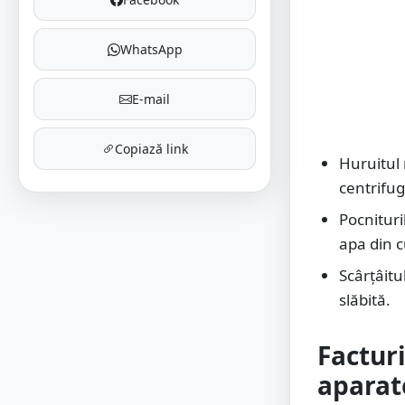
WhatsApp
E-mail
Copiază link
Huruitul 
centrifug
Pocnitur
apa din 
Scârțâitu
slăbită.
Facturi
aparat