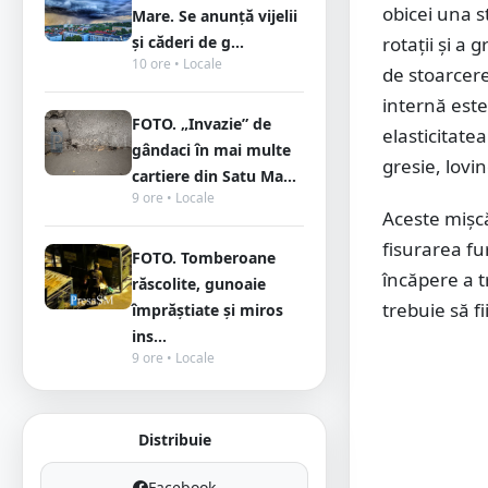
obicei una s
Mare. Se anunță vijelii
și căderi de g...
rotații și a
10 ore • Locale
de stoarcere
internă este
FOTO. „Invazie” de
elasticitate
gândaci în mai multe
gresie, lovin
cartiere din Satu Ma...
9 ore • Locale
Aceste mișcă
fisurarea f
FOTO. Tomberoane
încăpere a t
răscolite, gunoaie
trebuie să f
împrăștiate și miros
ins...
9 ore • Locale
Distribuie
Facebook