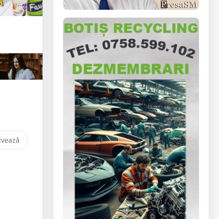
lvează