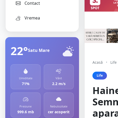
Contact
Vremea
22°
Satu Mare
Acasă
•
Life
Life
Umiditate
Vânt
71%
2.2 m/s
Haine
Semne
Presiune
Nebulozitate
apara
999.6 mb
cer acoperit