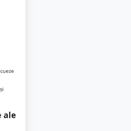
acueze
și
e ale