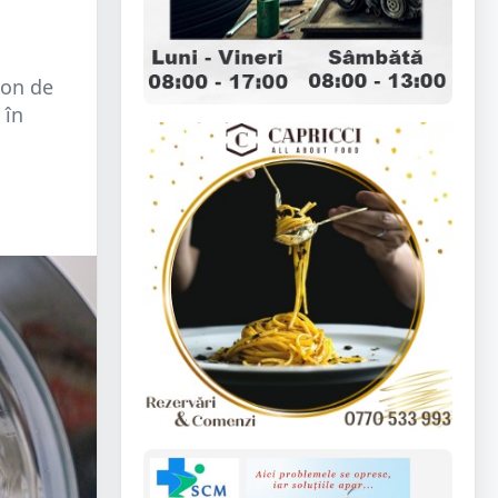
ion de
 în