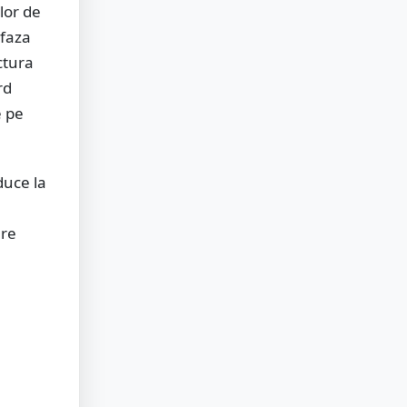
lor de
 faza
ctura
rd
e pe
duce la
are