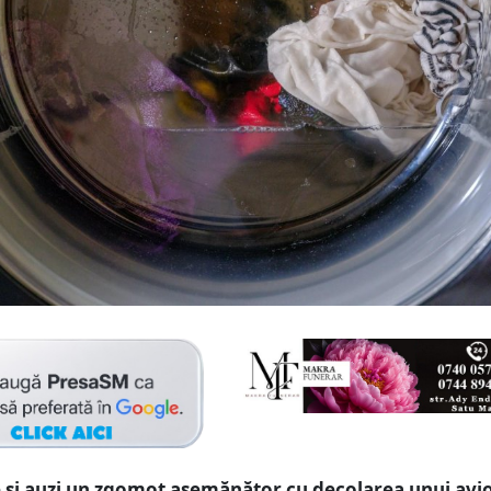
ie și auzi un zgomot asemănător cu decolarea unui avi