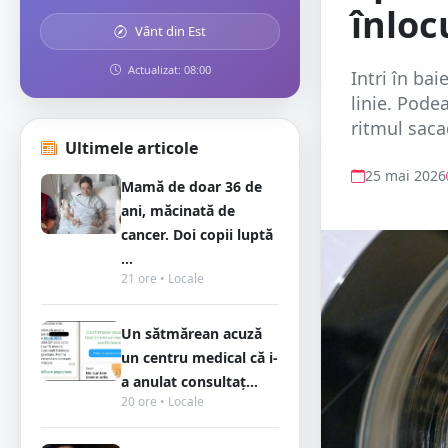
înloc
Vânt din Est
Actualizat: 08:00
Intri în ba
linie. Pode
ritmul saca
Ultimele articole
25 mai 2026
Mamă de doar 36 de
ani, măcinată de
cancer. Doi copii luptă
...
21 ore • Locale
Un sătmărean acuză
un centru medical că i-
a anulat consultaț...
20 ore • Locale