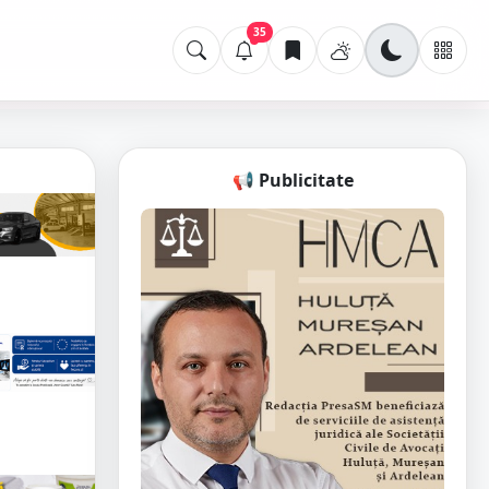
35
📢 Publicitate