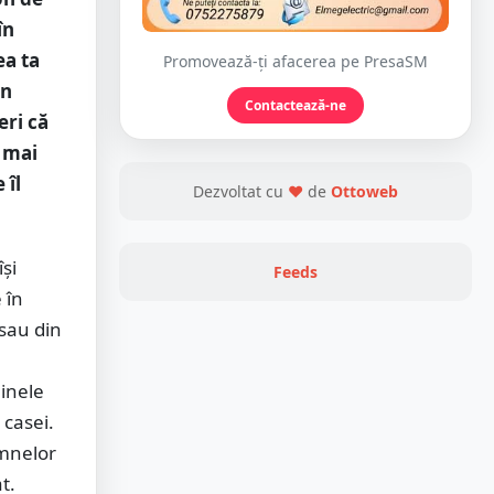
în
ea ta
Promovează-ți afacerea pe PresaSM
un
Contactează-ne
eri că
e mai
 îl
Dezvoltat cu
❤
de
Ottoweb
și
Feeds
 în
 sau din
inele
 casei.
emnelor
t.