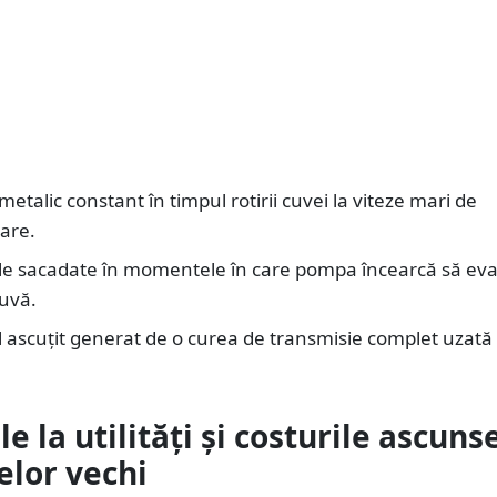
metalic constant în timpul rotirii cuvei la viteze mari de
are.
ile sacadate în momentele în care pompa încearcă să ev
cuvă.
l ascuțit generat de o curea de transmisie complet uzată 
le la utilități și costurile ascuns
elor vechi