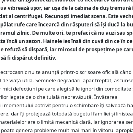
aua vibrează ușor, iar ușa de la cabina de duș tremură 
dat al centrifugei. Recunoști imediat scena. Este vech
pălat rufe care încearcă din răsputeri să își ducă la b
ramul zilnic. De multe ori, te prefaci că nu auzi sau sp
ta încă un sezon. Hainele ies însă din cuvă din ce în c
le refuză să dispară, iar mirosul de prospețime pe care
să fi dispărut definitiv.
ectrocasnic nu te anunță printr-o scrisoare oficială când î
ul de viață utilă. Semnele degradării apar treptat, ascunse
 mici defecțiuni pe care alegi să le ignori din comoditate
lor legate de o cheltuială neprevăzută. Învățarea
i momentului potrivit pentru o schimbare îți salvează ha
ere, dar îți protejează totodată bugetul familiei și liniștea
aterialelor are o limită mecanică clară, iar ignorarea s
 poate genera probleme mult mai mari în viitorul apropia