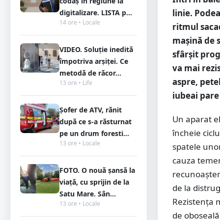
codaș în regiune la
linie. Pode
digitalizare. LISTA p...
14 ore • Locale
ritmul saca
mașină de s
VIDEO. Soluție inedită
sfârșit prog
împotriva arșiței. Ce
va mai rezis
metodă de răcor...
aspre, pete
13 ore • Life
iubeai pare 
Șofer de ATV, rănit
Un aparat el
după ce s-a răsturnat
încheie cicl
pe un drum foresti...
13 ore • Locale
spatele unor
cauza temeri
FOTO. O nouă șansă la
recunoașteri
viață, cu sprijin de la
de la distrug
Satu Mare. Sân...
Rezistența m
13 ore • Locale
de oboseală