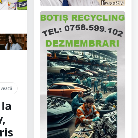
lvează
 la
y,
ris