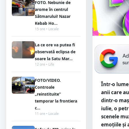
FOTO. Nebunie de
arome în centrul
Sătmarului! Nazar
Kebab Ho...
15 ore • Locale
La ce ore va putea fi
observată eclipsa de
soare la Satu Mar...
12 ore • Life
FOTO/VIDEO.
Într-o lume
Controale
anii care a
„reinstituite”
dintr-o maș
temporar la frontiera
iulie, o pe
c...
11 ore • Locale
scenele muzi
emoțiile și