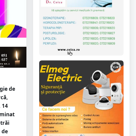
gie de
rcă,
, 14
ominat
trăi
i de