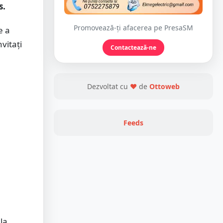
s.
Promovează-ți afacerea pe PresaSM
e a
nvitați
Contactează-ne
Dezvoltat cu
❤
de
Ottoweb
Feeds
la