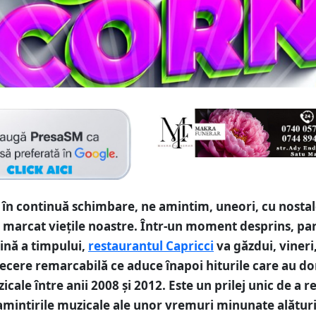
 în continuă schimbare, ne amintim, uneori, cu nostal
u marcat viețile noastre. Într-un moment desprins, pa
ină a timpului,
restaurantul Capricci
va găzdui, vineri
trecere remarcabilă ce aduce înapoi hiturile care au d
cale între anii 2008 și 2012. Este un prilej unic de a re
 amintirile muzicale ale unor vremuri minunate alătur