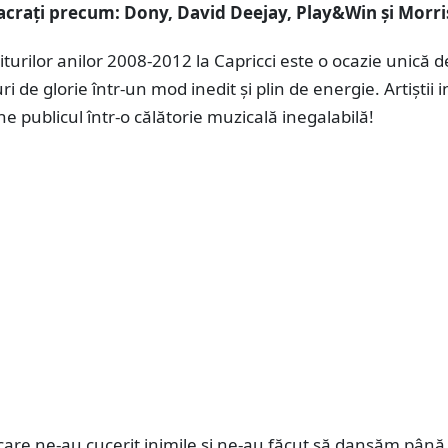
sacrați precum: Dony, David Deejay, Play&Win și Morri
turilor anilor 2008-2012 la Capricci este o ocazie unică d
i de glorie într-un mod inedit și plin de energie. Artiștii i
e publicul într-o călătorie muzicală inegalabilă!
 care ne-au cucerit inimile și ne-au făcut să dansăm până 