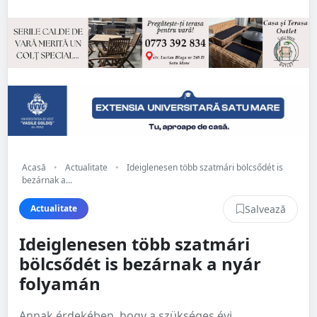
Acasă
•
Actualitate
•
Ideiglenesen több szatmári bölcsődét is
bezárnak a...
Salvează
Actualitate
Ideiglenesen több szatmári
bölcsődét is bezárnak a nyár
folyamán
Annak érdekében, hogy a szükséges évi