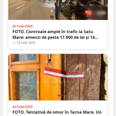
ACTUALITATE
FOTO. Controale ample în trafic la Satu
Mare: amenzi de peste 17.000 de lei și 14
certificate de înmatriculare reținute. Trei
13 iulie 2026
șoferi s-au ales cu dosare penale
ACTUALITATE
FOTO. Tentativă de omor în Tarna Mare. Un