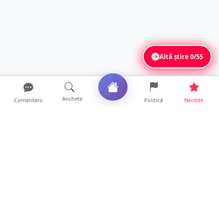
Altă știre
0/55
Anchete
Comentarii
Politică
Necitite
Ultimele articole
FOTO/VIDEO. Controale „reinstituite”
temporar la frontiera c...
11 ore • Locale
Șofer de TIR, prins la 71 de ani cu permisul
suspendat. Un t...