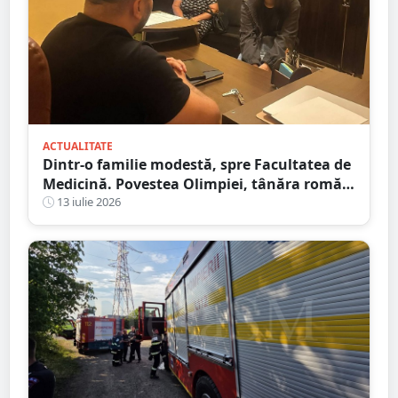
ACTUALITATE
Dintr-o familie modestă, spre Facultatea de
Medicină. Povestea Olimpiei, tânăra romă
care refuză să lase sărăcia să-i decidă
13 iulie 2026
viitorul