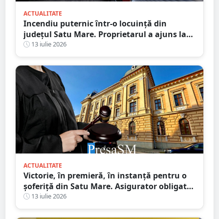
ACTUALITATE
Incendiu puternic într-o locuință din
județul Satu Mare. Proprietarul a ajuns la
spital după ce a inhalat fum
13 iulie 2026
ACTUALITATE
Victorie, în premieră, în instanță pentru o
șoferiță din Satu Mare. Asigurator obligat
să plătească integral daunele morale
13 iulie 2026