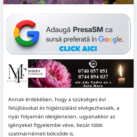
Annak érdekében, hogy a szükséges évi
felújításokat és higiénizálást elvégezhessék, a
nyár folyamán ideiglenesen, ugyanakkor az
igényeket figyelembe véve, bezár több
szatmárnémeti bölcsőde is.