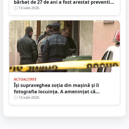
bărbat de 27 de ani a fost arestat preventiv
după ce și-ar fi atacat concubina cu un cuțit
13 iulie 2026
ACTUALITATE
Își supraveghea soția din mașină și îi
fotografia locuința. A amenințat că
incendiază mașina ”amantului”
13 iulie 2026