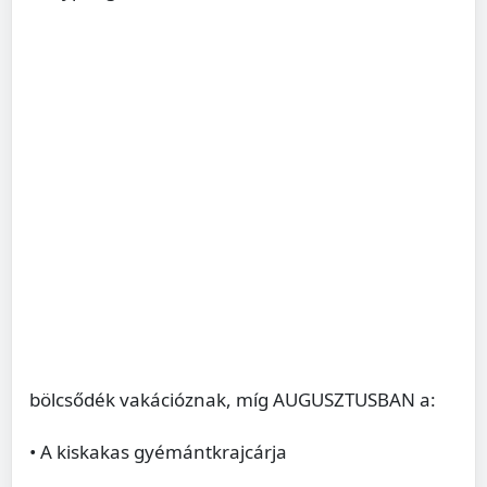
bölcsődék vakációznak, míg AUGUSZTUSBAN a:
• A kiskakas gyémántkrajcárja