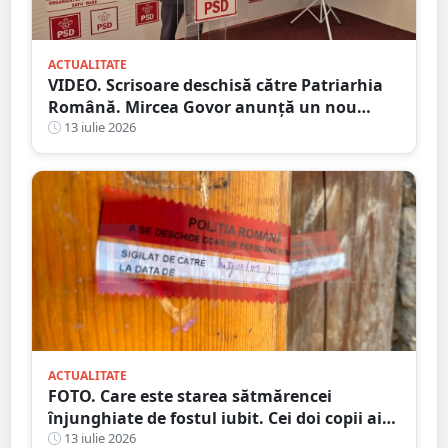
ACTUALITATE
VIDEO. Scrisoare deschisă către Patriarhia
Română. Mircea Govor anunță un nou
demers împotriva deputatului Adrian
13 iulie 2026
Cozma
ACTUALITATE
FOTO. Care este starea sătmărencei
înjunghiate de fostul iubit. Cei doi copii ai
femeii, luați în plasament
13 iulie 2026