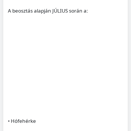
A beosztás alapján JÚLIUS során a:
• Hófehérke