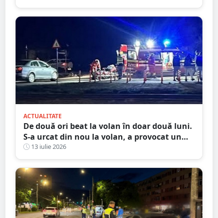
ACTUALITATE
De două ori beat la volan în doar două luni.
S-a urcat din nou la volan, a provocat un
accident și ajunge la închisoare
13 iulie 2026