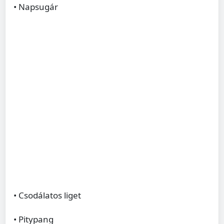
• Napsugár
• Csodálatos liget
• Pitypang