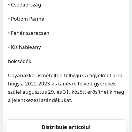
• Csodaország
• Pöttöm Panna
• Fehér szerecsen
• Kis hableány
bölcsődék.
Ugyanakkor ismételten felhívjuk a figyelmet arra,
hogy a 2022-2023-as tanévre felvett gyerekek
szülei augusztus 29. és 31. között erősíthetik meg
a jelentkezési szándékukat.
Distribuie articolul