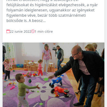
felújításokat és higiénizálást elvégezhessék, a nyár
folyamán ideiglenesen, ugyanakkor az igényeket
figyelembe véve, bezár több szatmárnémeti
bölcsőde is. A beosz...
22 iunie 2022
1 min citire