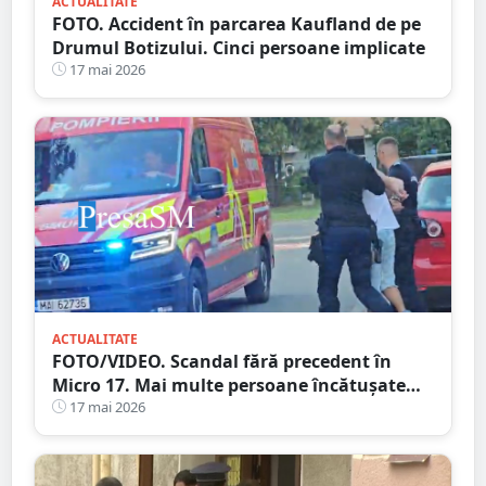
ACTUALITATE
FOTO. Accident în parcarea Kaufland de pe
Drumul Botizului. Cinci persoane implicate
17 mai 2026
ACTUALITATE
FOTO/VIDEO. Scandal fără precedent în
Micro 17. Mai multe persoane încătușate
după o bătaie izbucnită pe stradă
17 mai 2026