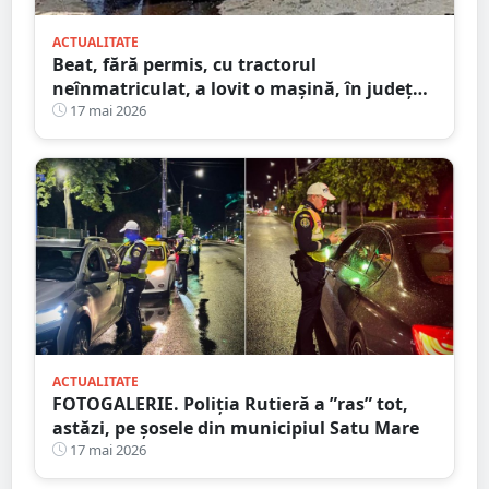
ACTUALITATE
Beat, fără permis, cu tractorul
neînmatriculat, a lovit o mașină, în județul
Satu Mare
17 mai 2026
ACTUALITATE
FOTOGALERIE. Poliția Rutieră a ”ras” tot,
astăzi, pe șosele din municipiul Satu Mare
17 mai 2026