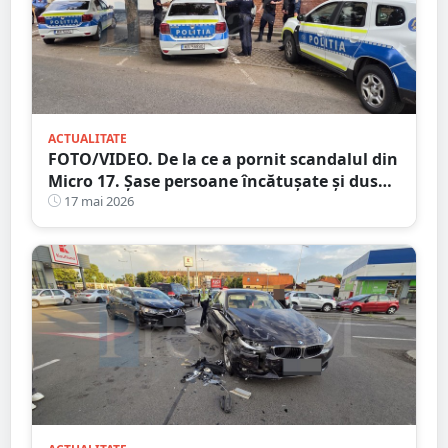
ACTUALITATE
FOTO/VIDEO. De la ce a pornit scandalul din
Micro 17. Șase persoane încătușate și duse
la secție
17 mai 2026