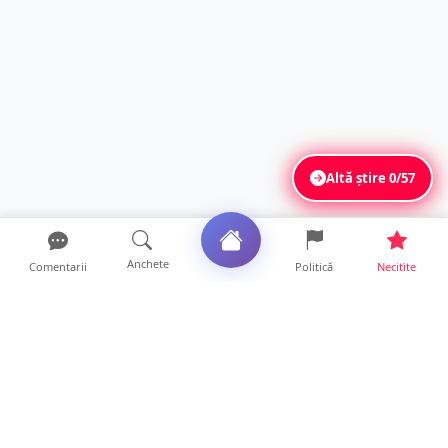
Altă știre
0/57
Anchete
Comentarii
Politică
Necitite
Ultimele articole
Profit pe seama neatenției șoferilor. Un site
din Ungaria vi...
14 ore • Life