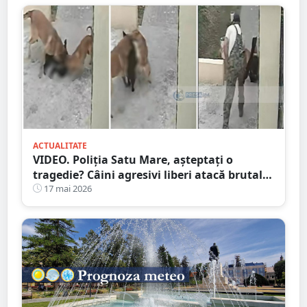
ACTUALITATE
VIDEO. Poliția Satu Mare, așteptați o
tragedie? Câini agresivi liberi atacă brutal
pe stradă chiar în fața stăpânului
17 mai 2026