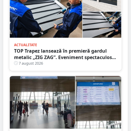
ACTUALITATE
TOP Trapez lansează în premieră gardul
metalic „ZIG ZAG”. Eveniment spectaculos
în Grădina Romei
7 august 2026