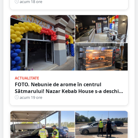
murit carbonizat
acum 18 ore
ACTUALITATE
FOTO. Nebunie de arome în centrul
Sătmarului! Nazar Kebab House s-a deschis
cu șaorma la 20 de lei, azi și mâine
acum 19 ore