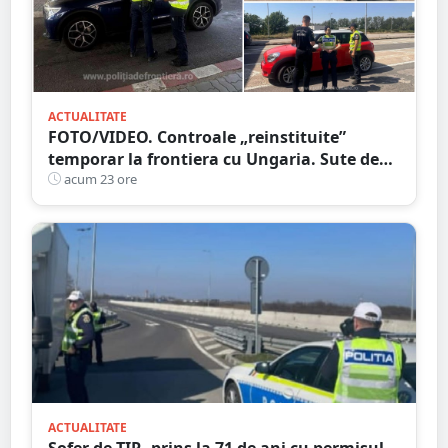
ACTUALITATE
FOTO/VIDEO. Controale „reinstituite”
temporar la frontiera cu Ungaria. Sute de
persoane și mașini, verificate în județul
acum 23 ore
Satu Mare
ACTUALITATE
Șofer de TIR, prins la 71 de ani cu permisul