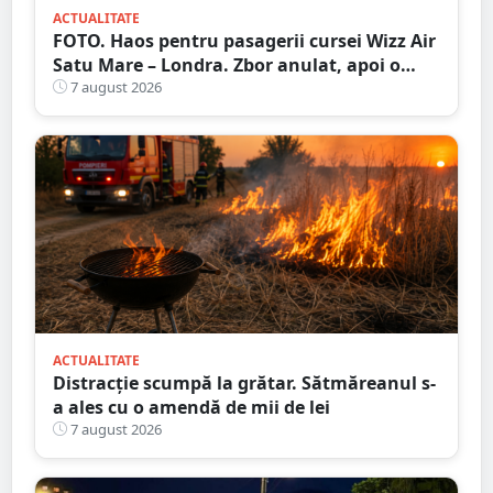
ACTUALITATE
FOTO. Haos pentru pasagerii cursei Wizz Air
Satu Mare – Londra. Zbor anulat, apoi o
nouă întârziere. Fără explicații clare
7 august 2026
ACTUALITATE
Distracție scumpă la grătar. Sătmăreanul s-
a ales cu o amendă de mii de lei
7 august 2026