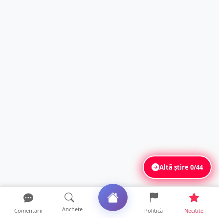
Altă știre
0/44
Anchete
Comentarii
Politică
Necitite