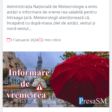
Administrația Națională de Meteorologie a emis
astăzi o informare de vreme rea valabilă pentru
întreaga țară. Meteorologii atenționează că,
începând cu după-masa zilei de astăzi, vestul și
nord-vestul...
17 ianuarie 2024
2 min citire