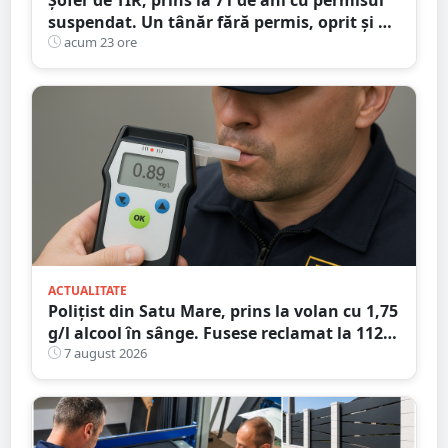
suspendat. Un tânăr fără permis, oprit și el
la Petea
acum 23 ore
ACTUALITATE
Polițist din Satu Mare, prins la volan cu 1,75
g/l alcool în sânge. Fusese reclamat la 112
că circula pe contrasens
7 august 2026