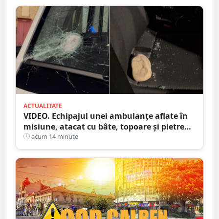
ACTUALITATE
VIDEO. Echipajul unei ambulanțe aflate în
misiune, atacat cu bâte, topoare și pietre
într-un județ din țară. Totul din cauza
acum 14 minute
zvonurilor de pe Tik Tok