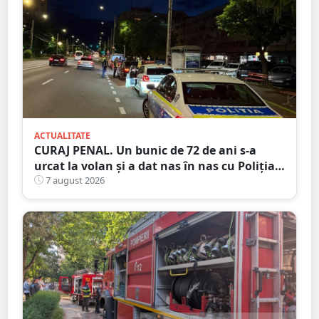
ACTUALITATE
CURAJ PENAL. Un bunic de 72 de ani s-a
urcat la volan și a dat nas în nas cu Poliția
Satu Mare
7 august 2026