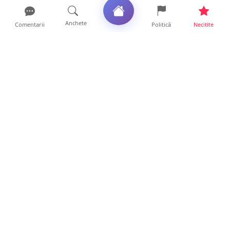
Anchete
Comentarii
Politică
Necitite
Ultimele articole
Mamă de doar 36 de ani, măcinată de
cancer. Doi copii luptă ...
21 ore • Locale
Un sătmărean acuză un centru medical că i-
a anulat consultaț...
20 ore • Locale
TRAGEDIE. Un tânăr român de doar 19 ani a
murit în timp ce c...
19 ore • Locale