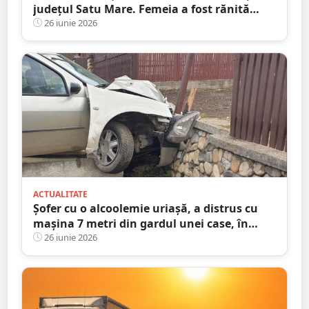
județul Satu Mare. Femeia a fost rănită
grav
26 iunie 2026
ACTUALITATE
Șofer cu o alcoolemie uriașă, a distrus cu
mașina 7 metri din gardul unei case, în
județul Satu Mare
26 iunie 2026