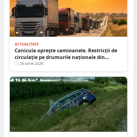
ACTUALITATE
Canicula oprește camioanele. Restricții de
circulație pe drumurile naționale din
județul Satu Mare
26 iunie 2026