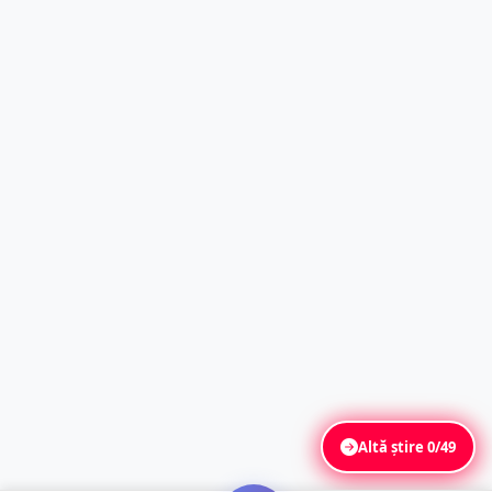
Altă știre
0/49