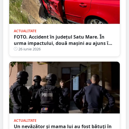
ACTUALITATE
FOTO. Accident în județul Satu Mare. În
urma impactului, două mașini au ajuns în
șanț
26 iunie 2026
ACTUALITATE
Un nevăzător și mama lui au fost bătuți în