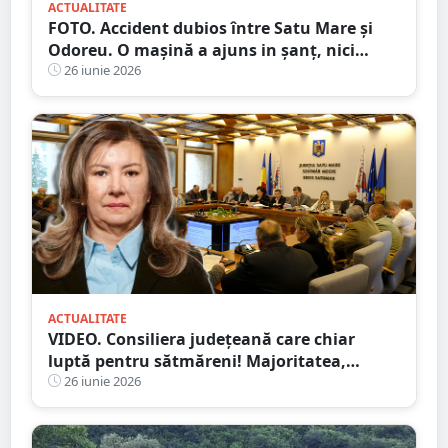
ACTUALITATE
FOTO. Accident dubios între Satu Mare și
Odoreu. O mașină a ajuns in șanț, nici
urmă de sofer
26 iunie 2026
ACTUALITATE
VIDEO. Consiliera județeană care chiar
luptă pentru sătmăreni! Majoritatea,
”acontată” să doarmă-n scaun
26 iunie 2026