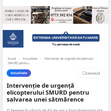
Acasă
•
Actualitate
•
Intervenție de urgență elicopterului
SMURD pentru...
Salvează
Actualitate
Intervenție de urgență
elicopterului SMURD pentru
salvarea unei sătmărence
O femeie în vârstă de 63 de ani a fost diagnosticată