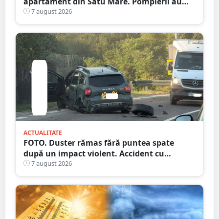
apartament din Satu Mare. Pompierii au
spart ușa
7 august 2026
ACTUALITATE
FOTO. Duster rămas fără puntea spate
după un impact violent. Accident cu
implicarea unei mașini din Satu Mare
7 august 2026