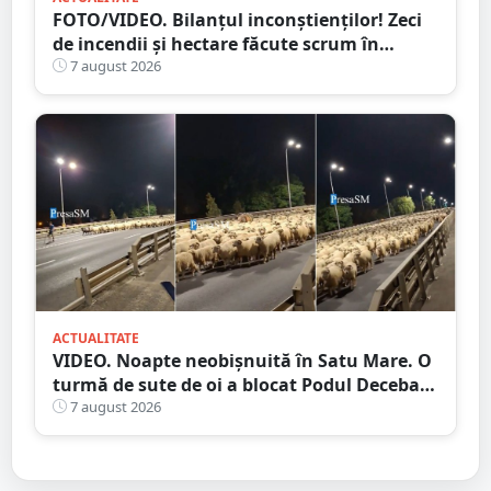
FOTO/VIDEO. Bilanțul inconștienților! Zeci
de incendii și hectare făcute scrum în
județul Satu Mare
7 august 2026
ACTUALITATE
VIDEO. Noapte neobișnuită în Satu Mare. O
turmă de sute de oi a blocat Podul Decebal.
Gest de apreciat al ciobanului
7 august 2026