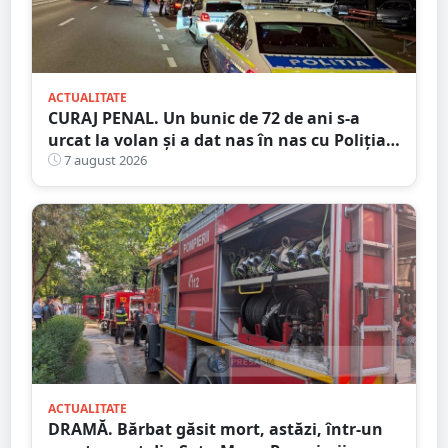
ACTUALITATE
CURAJ PENAL. Un bunic de 72 de ani s-a
urcat la volan și a dat nas în nas cu Poliția
Satu Mare
7 august 2026
ACTUALITATE
DRAMĂ. Bărbat găsit mort, astăzi, într-un