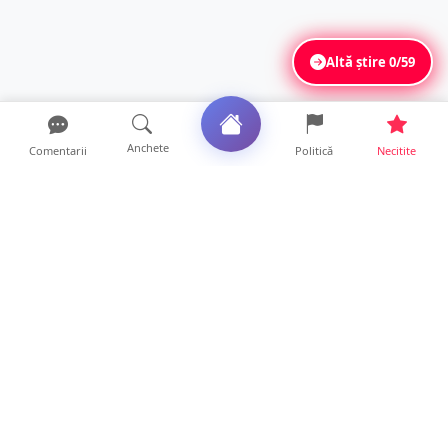
Altă știre
0/59
Anchete
Comentarii
Politică
Necitite
Ultimele articole
ANCHETĂ. Acuzații explozive la DGASPC
Satu Mare! Salarii uri...
18 ore • Anchete
FOTO/VIDEO. Accident cumplit! Impact
frontal între un TIR și...
16 ore • Locale