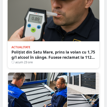
ACTUALITATE
Polițist din Satu Mare, prins la volan cu 1,75
g/l alcool în sânge. Fusese reclamat la 112
că circula pe contrasens
acum 23 ore