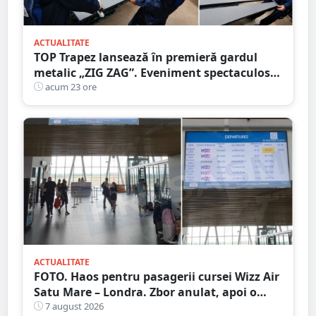
ACTUALITATE
TOP Trapez lansează în premieră gardul
metalic „ZIG ZAG”. Eveniment spectaculos
în Grădina Romei
acum 23 ore
ACTUALITATE
FOTO. Haos pentru pasagerii cursei Wizz Air
Satu Mare – Londra. Zbor anulat, apoi o
nouă întârziere. Fără explicații clare
7 august 2026