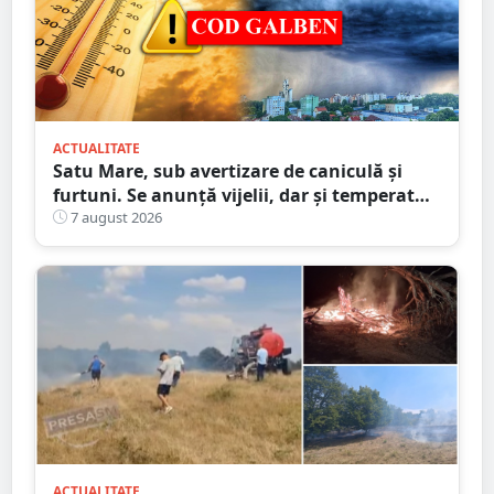
ACTUALITATE
Satu Mare, sub avertizare de caniculă și
furtuni. Se anunță vijelii, dar și temperaturi
ridicate. Avertizarea ANM
7 august 2026
ACTUALITATE