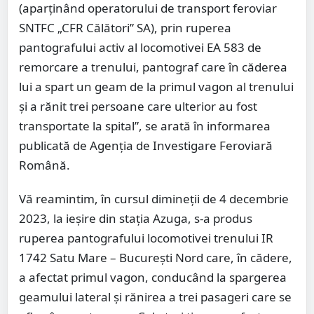
(aparținând operatorului de transport feroviar
SNTFC „CFR Călători” SA), prin ruperea
pantografului activ al locomotivei EA 583 de
remorcare a trenului, pantograf care în căderea
lui a spart un geam de la primul vagon al trenului
și a rănit trei persoane care ulterior au fost
transportate la spital”, se arată în informarea
publicată de Agenția de Investigare Feroviară
Română.
Vă reamintim, în cursul dimineții de 4 decembrie
2023, la ieșire din stația Azuga, s-a produs
ruperea pantografului locomotivei trenului IR
1742 Satu Mare – București Nord care, în cădere,
a afectat primul vagon, conducând la spargerea
geamului lateral și rănirea a trei pasageri care se