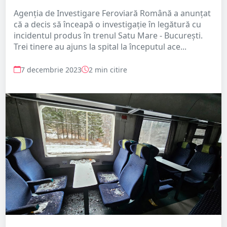
Agenția de Investigare Feroviară Română a anunțat
că a decis să înceapă o investigație în legătură cu
incidentul produs în trenul Satu Mare - București.
Trei tinere au ajuns la spital la începutul ace...
7 decembrie 2023
2 min citire