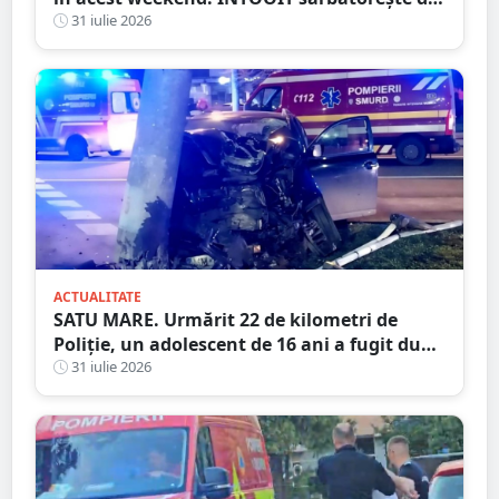
ani printr-un eveniment spectaculos
31 iulie 2026
ACTUALITATE
SATU MARE. Urmărit 22 de kilometri de
Poliție, un adolescent de 16 ani a fugit după
ce a spulberat un stâlp
31 iulie 2026