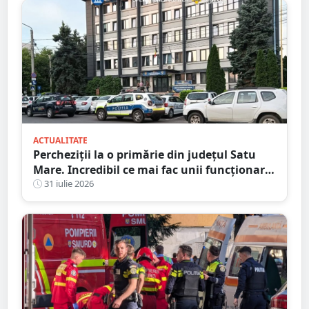
ACTUALITATE
Percheziții la o primărie din județul Satu
Mare. Incredibil ce mai fac unii funcționari
publici
31 iulie 2026