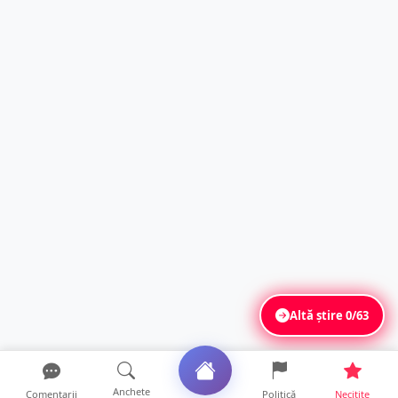
Altă știre
0/63
Anchete
Comentarii
Politică
Necitite