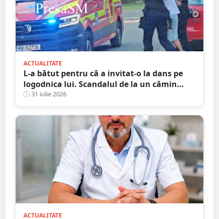
ACTUALITATE
L-a bătut pentru că a invitat-o la dans pe
logodnica lui. Scandalul de la un cămin
cultural s-a încheiat cu condamnări și
31 iulie 2026
despăgubiri
ACTUALITATE