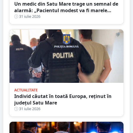
Un medic din Satu Mare trage un semnal de
alarmă: „Pacientul modest va fi marele
perdant”
31 iulie 2026
ACTUALITATE
Individ căutat în toată Europa, reținut în
județul Satu Mare
31 iulie 2026