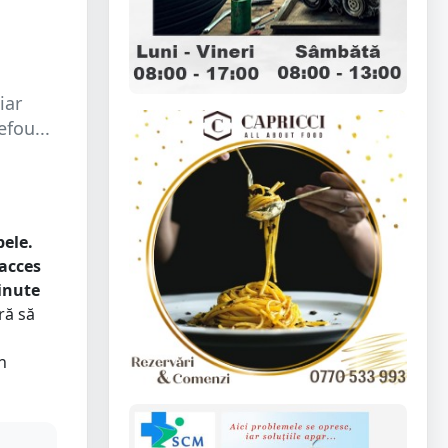
iar
fou...
pele.
 acces
inute
ră să
n