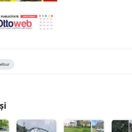
refour
și