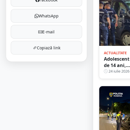
WhatsApp
E-mail
Copiază link
ACTUALITATE
Adolescent
de 14 ani,
inconștien
24 iulie 2026
după un
conflict în
Parcul
Turnul
Pompierilor
Poliția a
deschis
dosar pena