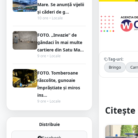
Mare. Se anunță vijelii
și căderi de g...
10 ore • Locale
FOTO. „Invazie” de
gândaci în mai multe
cartiere din Satu Ma...
9 ore • Locale
Tag-uri:
Bringo
Car
FOTO. Tomberoane
răscolite, gunoaie
împrăștiate și miros
ins...
9 ore • Locale
Citește 
Distribuie
Facebook