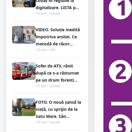
codaș în regiune la
digitalizare. LISTA p...
14 ore • Locale
VIDEO. Soluție inedită
împotriva arșiței. Ce
metodă de răcor...
13 ore • Life
Șofer de ATV, rănit
după ce s-a răsturnat
pe un drum foresti...
13 ore • Locale
FOTO. O nouă șansă la
viață, cu sprijin de la
Satu Mare. Sân...
13 ore • Locale