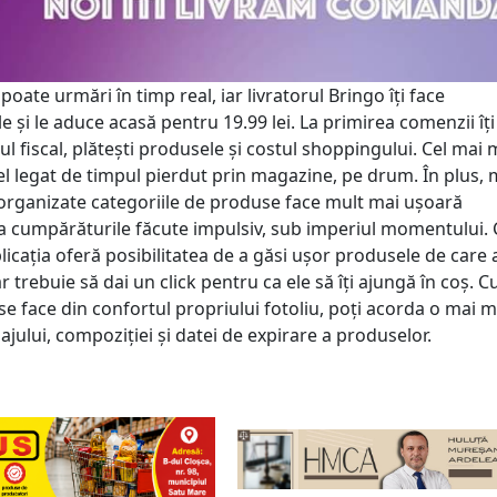
ate urmări în timp real, iar livratorul Bringo îți face
 și le aduce acasă pentru 19.99 lei. La primirea comenzii îți
l fiscal, plătești produsele și costul shoppingului. Cel mai
cel legat de timpul pierdut prin magazine, pe drum. În plus,
 organizate categoriile de produse face mult mai ușoară
a cumpărăturile făcute impulsiv, sub imperiul momentului. C
licația oferă posibilitatea de a găsi ușor produsele de care 
r trebuie să dai un click pentru ca ele să îți ajungă în coș. 
se face din confortul propriului fotoliu, poți acorda o mai 
jului, compoziției și datei de expirare a produselor.