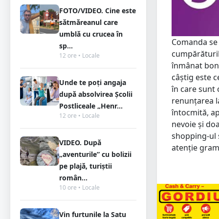
FOTO/VIDEO. Cine este
sătmăreanul care
umblă cu crucea în
Comanda se po
sp...
cumpărăturile
12 ore • Locale
înmânat bonu
câștig este 
Unde te poți angaja
în care sunt
după absolvirea Școlii
renunțarea l
Postliceale „Henr...
întocmită, ap
12 ore • Locale
nevoie și doa
shopping-ul 
VIDEO. După
atenție grama
„aventurile” cu bolizii
pe plajă, turiștii
român...
10 ore • Locale
Vin furtunile la Satu