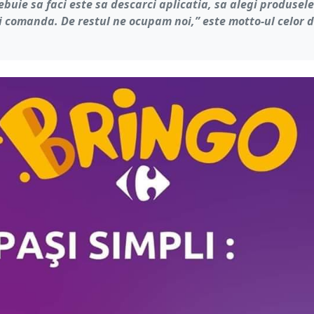
rebuie sa faci este sa descarci aplicatia, sa alegi produsele
i comanda. De restul ne ocupam noi,” este motto-ul celor d