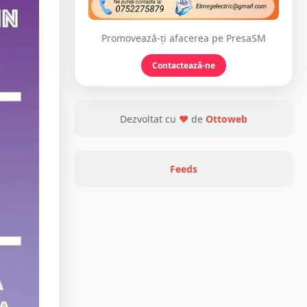
Promovează-ți afacerea pe PresaSM
Contactează-ne
Dezvoltat cu
❤
de
Ottoweb
Feeds