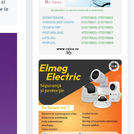
 si
e la