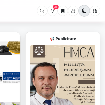
37
📢 Publicitate