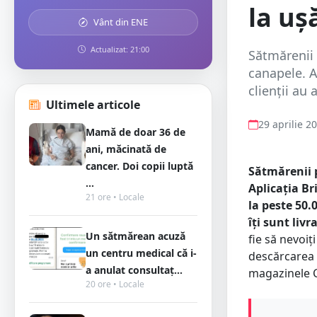
la uș
Vânt din ENE
Actualizat: 21:00
Sătmărenii 
canapele. A
clienții au
Ultimele articole
29 aprilie 2
Mamă de doar 36 de
ani, măcinată de
cancer. Doi copii luptă
Sătmărenii p
...
Aplicația Br
21 ore • Locale
la peste 50.
îți sunt livr
Un sătmărean acuză
fie să nevoiț
un centru medical că i-
descărcarea a
a anulat consultaț...
magazinele Ca
20 ore • Locale