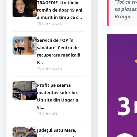
“Tot ce t
TRAGEDIE. Un tânăr
sa plasez
român de doar 19 ani
Bringo.
a murit în timp ce c...
19 ore • Locale
Servicii de TOP în
sănătate! Centru de
recuperare medicală
P...
16 ore • Locale
Profit pe seama
neatenției șoferilor.
Un site din Ungaria
vi...
14 ore • Life
Județul Satu Mare,