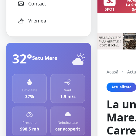
Contact
Vremea
32°
Satu Mare
Acasă
•
Actu
Actualitate
Umiditate
Vânt
37%
1.9 m/s
La un
Mare.
Presiune
Nebulozitate
Carre
998.5 mb
cer acoperit