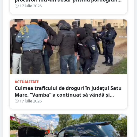
infantilă
17 iulie 2026
ACTUALITATE
Culmea traficului de droguri în județul Satu
Mare. ”Vamba” a continuat să vândă și
după ce a fost prins
17 iulie 2026