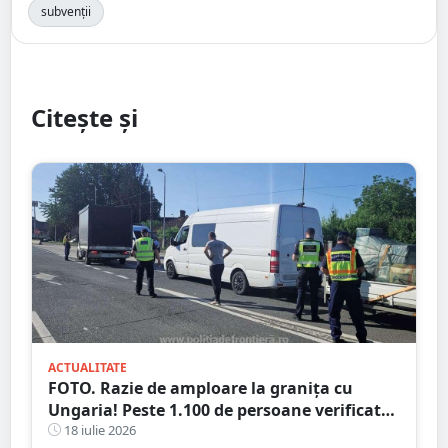
subvenții
Citește și
ACTUALITATE
FOTO. Razie de amploare la granița cu
Ungaria! Peste 1.100 de persoane verificate,
amenzi și dosare penale
18 iulie 2026