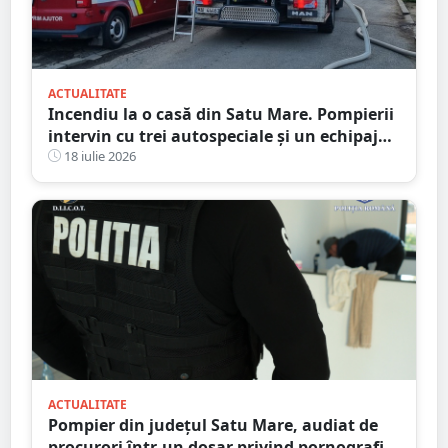
ACTUALITATE
Incendiu la o casă din Satu Mare. Pompierii
intervin cu trei autospeciale și un echipaj
SMURD
18 iulie 2026
ACTUALITATE
Pompier din județul Satu Mare, audiat de
procurori într-un dosar privind pornografia