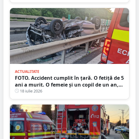
ACTUALITATE
FOTO. Accident cumplit în țară. O fetiță de 5
ani a murit. O femeie și un copil de un an,
la spital
18 iulie 2026