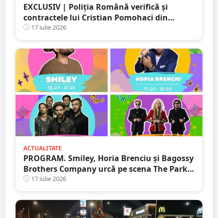
EXCLUSIV | Poliția Română verifică și
contractele lui Cristian Pomohaci din
județul Satu Mare. PresaSM a reușit să
17 iulie 2026
oprească un concert încă din 2023
ACTUALITATE
PROGRAM. Smiley, Horia Brenciu și Bagossy
Brothers Company urcă pe scena The Park
Festival. Trei zile de concerte la Carei
17 iulie 2026