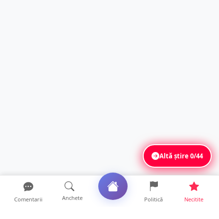
Altă știre
0/44
Anchete
Comentarii
Politică
Necitite