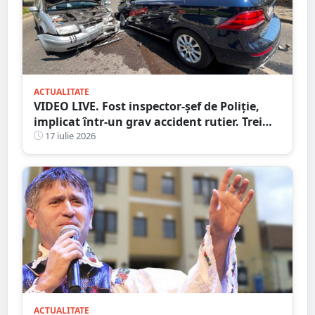
ACTUALITATE
VIDEO LIVE. Fost inspector-șef de Poliție,
implicat într-un grav accident rutier. Trei
persoane au ajuns la spital
17 iulie 2026
ACTUALITATE