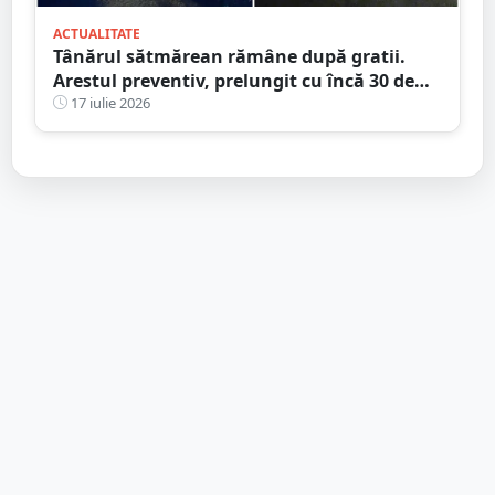
ACTUALITATE
Tânărul sătmărean rămâne după gratii.
Arestul preventiv, prelungit cu încă 30 de
zile în dosarul morții de la Ștrandul Satu
17 iulie 2026
Mare