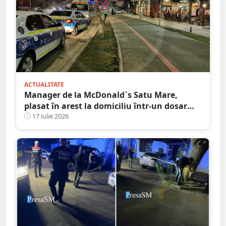
ACTUALITATE
Manager de la McDonald`s Satu Mare,
plasat în arest la domiciliu într-un dosar
DIICOT de trafic de droguri
17 iulie 2026