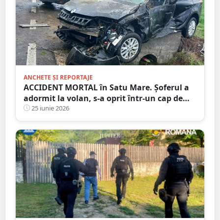
ANCHETE ȘI REPORTAJE
ACCIDENT MORTAL în Satu Mare. Șoferul a
adormit la volan, s-a oprit într-un cap de
pod. Pasagerul a murit la spital
25 iunie 2026