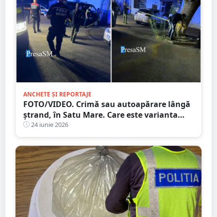
ANCHETE ȘI REPORTAJE
FOTO/VIDEO. Crimă sau autoapărare lângă
ștrand, în Satu Mare. Care este varianta
agresorului. Un puștan de vreo 60 de kg
24 iunie 2026