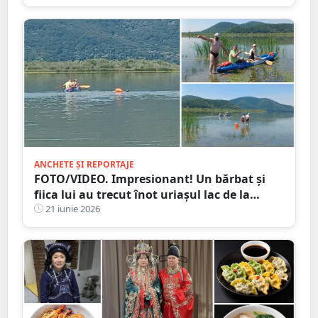
ANCHETE ȘI REPORTAJE
FOTO/VIDEO. Impresionant! Un bărbat și
fiica lui au trecut înot uriașul lac de la
Călinești-Oaș
21 iunie 2026