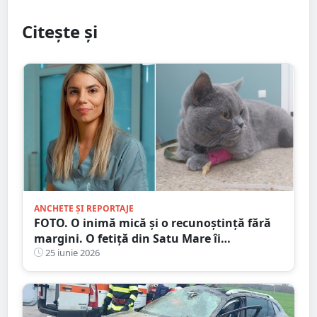
Citește și
ANCHETE ȘI REPORTAJE
FOTO. O inimă mică și o recunoștință fără
margini. O fetiță din Satu Mare îi
mulțumește medicului care i-a salvat cea
25 iunie 2026
mai bună prietenă