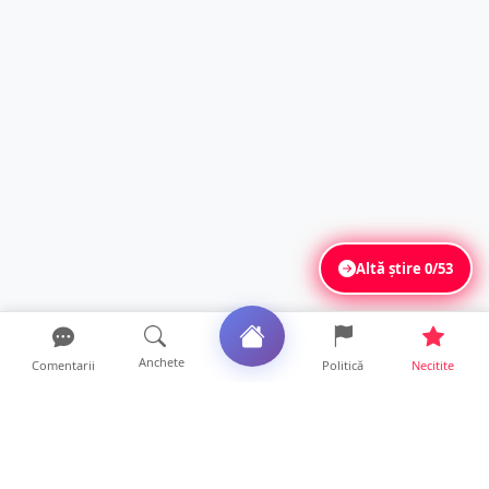
Altă știre
0/53
Anchete
Comentarii
Politică
Necitite
Ultimele articole
Șofer de ATV, rănit după ce s-a răsturnat pe