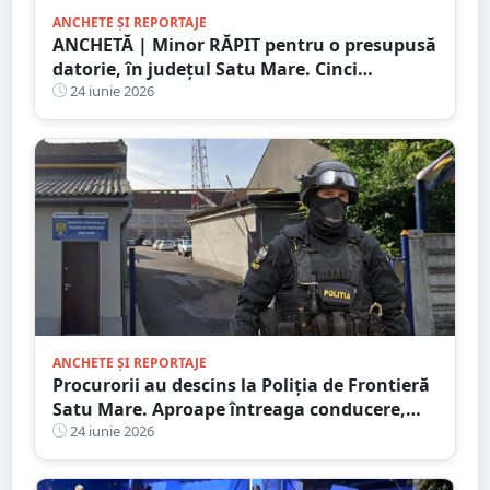
ANCHETE ȘI REPORTAJE
ANCHETĂ | Minor RĂPIT pentru o presupusă
datorie, în județul Satu Mare. Cinci
persoane au fost condamnate la Carei
24 iunie 2026
ANCHETE ȘI REPORTAJE
Procurorii au descins la Poliția de Frontieră
Satu Mare. Aproape întreaga conducere,
vizată de verificări
24 iunie 2026