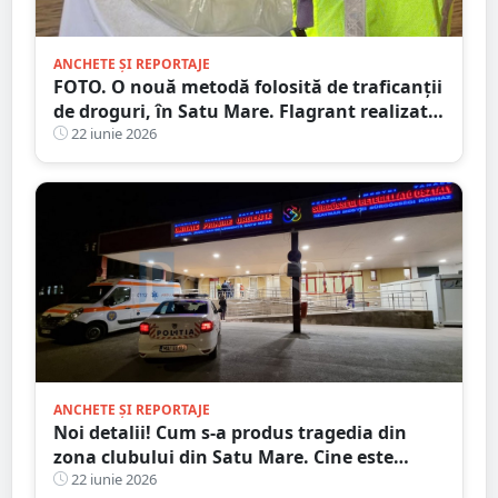
ANCHETE ȘI REPORTAJE
FOTO. O nouă metodă folosită de traficanții
de droguri, în Satu Mare. Flagrant realizat
duminică
22 iunie 2026
ANCHETE ȘI REPORTAJE
Noi detalii! Cum s-a produs tragedia din
zona clubului din Satu Mare. Cine este
agresorul, cine este victima
22 iunie 2026