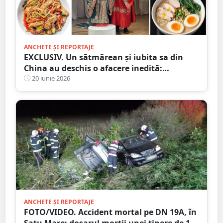
ANCHETE ȘI REPORTAJE
EXCLUSIV. Un sătmărean și iubita sa din
China au deschis o afacere inedită:
preparate autentice asiatice, făcute după
20 iunie 2026
rețete tradiționale
ANCHETE ȘI REPORTAJE
FOTO/VIDEO. Accident mortal pe DN 19A, în
Satu Mare: dosarul morții unei tinere de 19